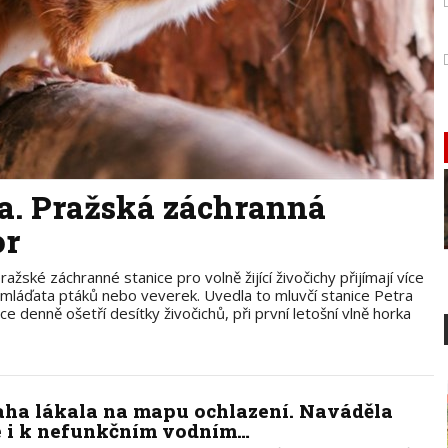
ta. Pražská záchranná
or
žské záchranné stanice pro volně žijící živočichy přijímají více
á mláďata ptáků nebo veverek. Uvedla to mluvčí stanice Petra
 denně ošetří desítky živočichů, při první letošní vlně horka
aha lákala na mapu ochlazení. Naváděla
e i k nefunkčním vodním…