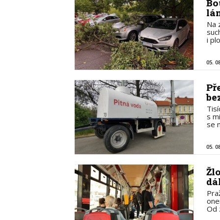
Bo
lá
Na 
suc
i p
05. 0
Př
be
Tis
s m
se 
05. 0
Žl
dá
Pra
one
Od 