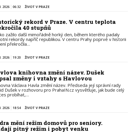
8. 2026
06:32
ŽIVOT V PRAZE
storický rekord v Praze. V centru teplota
ekročila 40 stupňů
ko zažilo další mimořádně horký den, během kterého padaly
lotní rekordy napříč republikou. V centru Prahy poprvé v historii
ení překročila…
8. 2026
19:20
ŽIVOT V PRAZE
vlova knihovna změní název. Dušek
psal změny i vztahy s Havlovou
hovna Václava Havla změní název. Předseda její správní rady
id Dušek v rozhovoru pro PrahaIN.cz vysvětluje, jak bude celý
ces probíhat,…
8. 2026
18:54
ŽIVOT V PRAZE
dra mění režim domovů pro seniory.
ídají pitný režim i pobyt venku