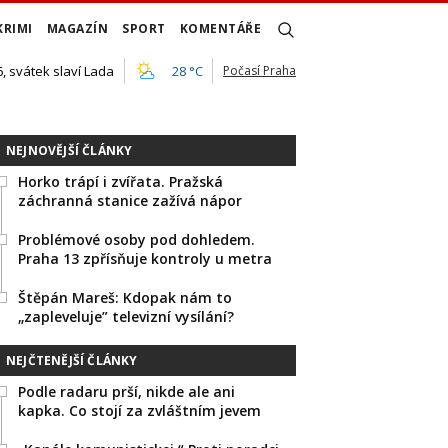
KRIMI
MAGAZÍN
SPORT
KOMENTÁŘE
, svátek slaví Lada
28 °C
Počasí Praha
NEJNOVĚJŠÍ ČLÁNKY
Horko trápí i zvířata. Pražská
záchranná stanice zažívá nápor
Problémové osoby pod dohledem.
Praha 13 zpřísňuje kontroly u metra
Štěpán Mareš: Kdopak nám to
„zapleveluje” televizní vysílání?
NEJČTENĚJŠÍ ČLÁNKY
Podle radaru prší, nikde ale ani
kapka. Co stojí za zvláštním jevem