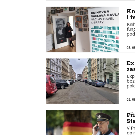
Kn
i ř
Kni
fun
pod
03. 0
Ex
za
Exp
bez 
pol
03. 0
Př
St
V P
do 