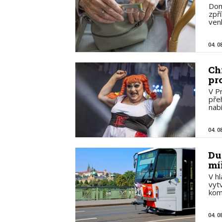
Dom
zpř
ven
04. 0
Ch
pr
V P
pře
nab
04. 0
Du
mí
V h
vyt
kom
04. 0