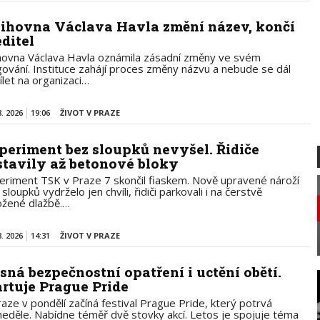
ihovna Václava Havla změní název, končí
editel
hovna Václava Havla oznámila zásadní změny ve svém
gování. Instituce zahájí proces změny názvu a nebude se dál
ílet na organizaci…
8. 2026
19:06
ŽIVOT V PRAZE
periment bez sloupků nevyšel. Řidiče
stavily až betonové bloky
eriment TSK v Praze 7 skončil fiaskem. Nově upravené nároží
sloupků vydrželo jen chvíli, řidiči parkovali i na čerstvě
ožené dlažbě.…
8. 2026
14:31
ŽIVOT V PRAZE
ísná bezpečnostní opatření i uctění obětí.
artuje Prague Pride
raze v pondělí začíná festival Prague Pride, který potrvá
neděle. Nabídne téměř dvě stovky akcí. Letos je spojuje téma