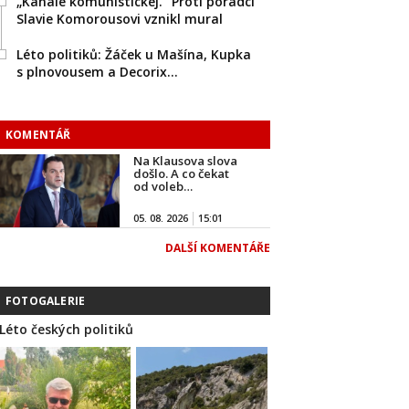
„Kanále komunistickej.“ Proti poradci
Slavie Komorousovi vznikl mural
Léto politiků: Žáček u Mašína, Kupka
s plnovousem a Decorix…
KOMENTÁŘ
Na Klausova slova
došlo. A co čekat
od voleb…
05. 08. 2026
15:01
DALŠÍ KOMENTÁŘE
FOTOGALERIE
Léto českých politiků