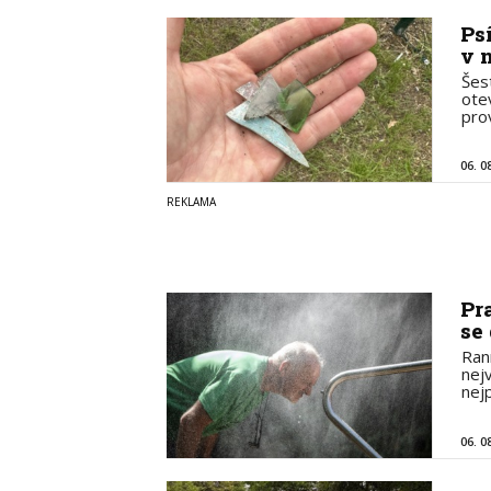
Ps
v 
Šes
otev
pro
06. 0
Pr
se
Ran
nej
nej
06. 0