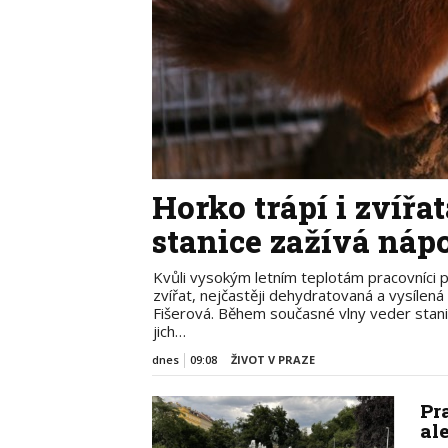
Horko trápí i zvířa
stanice zažívá náp
Kvůli vysokým letním teplotám pracovníci pra
zvířat, nejčastěji dehydratovaná a vysílen
Fišerová. Během současné vlny veder stanice
jich…
dnes
09:08
ŽIVOT V PRAZE
Pr
al