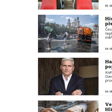
05. 0
Hi
př
Čes
tep
měř
04. 0
Ha
po
Kni
Dav
pro
04. 0
Ve
Hl