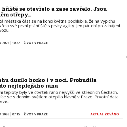
í hřiště se otevřelo a zase zavřelo. Jsou
něm střepy…
tá městská část se na konci května pochlubila, že na Vypichu
řela své první psí hřiště s prvky agility. Jen pár dní po zahájení
vozu…
8. 2026
10:32
ŽIVOT V PRAZE
ahu dusilo horko i v noci. Probudila
 do nejteplejšího rána
ní teploty byly ve čtvrtek ráno nejvyšší ve středních Čechách,
více se s denním světlem oteplilo hlavně v Praze. Prvotní data
prve…
8. 2026
07:15
ŽIVOT V PRAZE