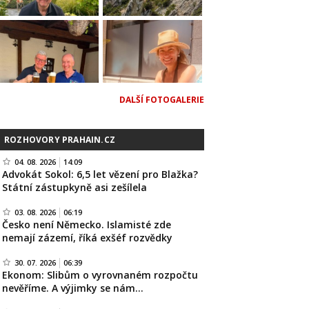
DALŠÍ FOTOGALERIE
ROZHOVORY PRAHAIN.CZ
04. 08. 2026
14:09
Advokát Sokol: 6,5 let vězení pro Blažka?
Státní zástupkyně asi zešílela
03. 08. 2026
06:19
Česko není Německo. Islamisté zde
nemají zázemí, říká exšéf rozvědky
30. 07. 2026
06:39
Ekonom: Slibům o vyrovnaném rozpočtu
nevěříme. A výjimky se nám…