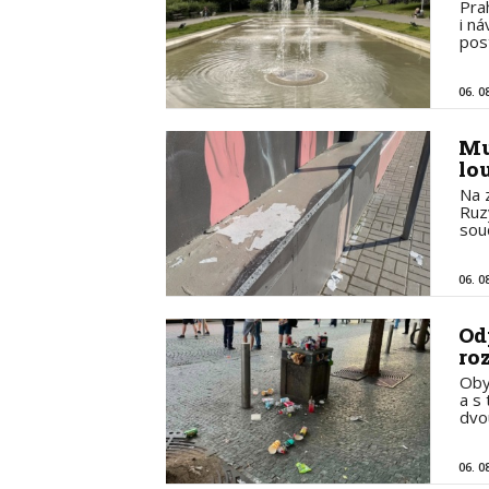
Pra
i n
pos
06. 0
Mu
lo
Na 
Ruz
sou
06. 0
Od
ro
Oby
a s
dvo
06. 0