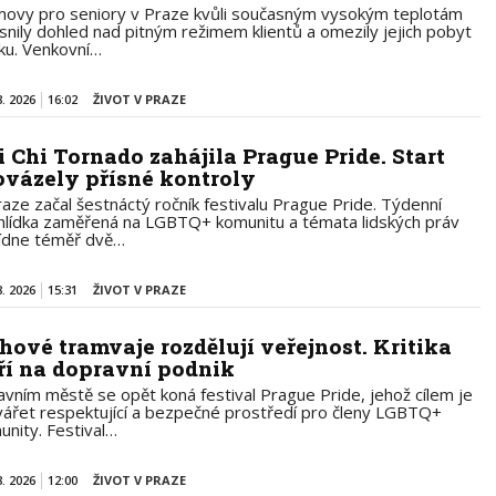
ovy pro seniory v Praze kvůli současným vysokým teplotám
ísnily dohled nad pitným režimem klientů a omezily jejich pobyt
ku. Venkovní…
8. 2026
16:02
ŽIVOT V PRAZE
i Chi Tornado zahájila Prague Pride. Start
ovázely přísné kontroly
raze začal šestnáctý ročník festivalu Prague Pride. Týdenní
hlídka zaměřená na LGBTQ+ komunitu a témata lidských práv
ídne téměř dvě…
8. 2026
15:31
ŽIVOT V PRAZE
hové tramvaje rozdělují veřejnost. Kritika
ří na dopravní podnik
lavním městě se opět koná festival Prague Pride, jehož cílem je
vářet respektující a bezpečné prostředí pro členy LGBTQ+
unity. Festival…
8. 2026
12:00
ŽIVOT V PRAZE