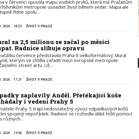
ha v červenci spustila mapu vodních prvků, která má Pražanům
ávštěvníkům metropole usnadnit život během veder. Mapa ale
tupně řídne spolu…
8. 2026
18:53
ŽIVOT V PRAZE
ral za 2,5 milionu se začal po měsíci
upat. Radnice slibuje opravu
začátku července představila Praha 6 velkoformátový Mural
yně, kterým se chtěla zařadit mezi evropské metropole
časného street artu. Už…
8. 2026
17:21
ŽIVOT V PRAZE
padky zaplavily Anděl. Přetékající koše
zhádaly i vedení Prahy 5
vatele Prahy 5 trápí nedostatečný vývoz odpadkových košů
 tím spojený nepořádek. Radnice se rozhodla úklid řešit pomocí
u různých…
8. 2026
13:06
ŽIVOT V PRAZE