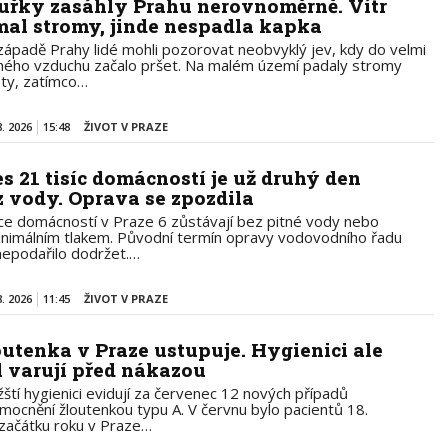
uřky zasáhly Prahu nerovnoměrně. Vítr
mal stromy, jinde nespadla kapka
západě Prahy lidé mohli pozorovat neobvyklý jev, kdy do velmi
hého vzduchu začalo pršet. Na malém území padaly stromy
loty, zatímco…
8. 2026
15:48
ŽIVOT V PRAZE
es 21 tisíc domácností je už druhý den
z vody. Oprava se zpozdila
íce domácností v Praze 6 zůstávají bez pitné vody nebo
inimálním tlakem. Původní termín opravy vodovodního řadu
nepodařilo dodržet.…
8. 2026
11:45
ŽIVOT V PRAZE
outenka v Praze ustupuje. Hygienici ale
l varují před nákazou
žští hygienici evidují za červenec 12 nových případů
mocnění žloutenkou typu A. V červnu bylo pacientů 18.
začátku roku v Praze…