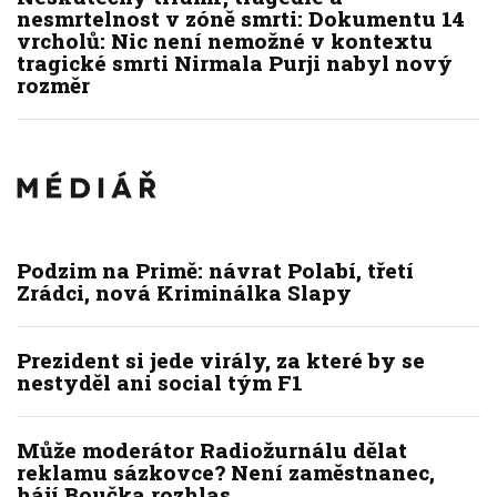
nesmrtelnost v zóně smrti: Dokumentu 14
vrcholů: Nic není nemožné v kontextu
tragické smrti Nirmala Purji nabyl nový
rozměr
Podzim na Primě: návrat Polabí, třetí
Zrádci, nová Kriminálka Slapy
Prezident si jede virály, za které by se
nestyděl ani social tým F1
Může moderátor Radiožurnálu dělat
reklamu sázkovce? Není zaměstnanec,
hájí Boučka rozhlas