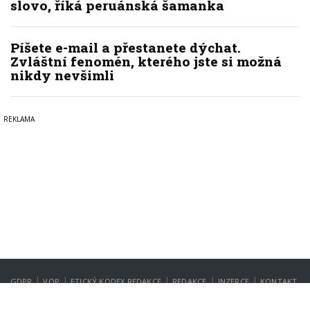
slovo, říká peruánská šamanka
Píšete e-mail a přestanete dýchat.
Zvláštní fenomén, kterého jste si možná
nikdy nevšimli
|
|
|
|
|
GDPR
VOP
ETICKÝ KODEX REDAKCE
REDAKCE
INZERCE
KONTAKT
NASTAVENÍ SOUKROMÍ