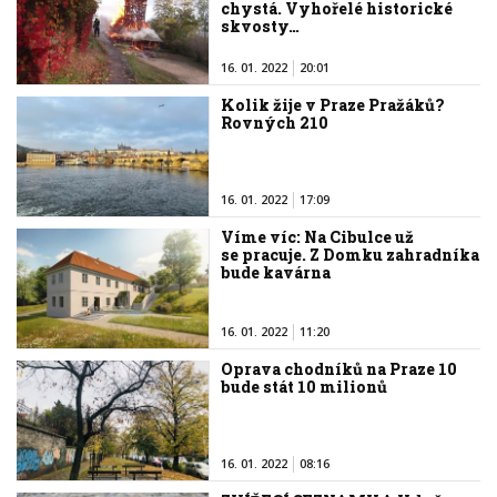
chystá. Vyhořelé historické
skvosty…
16. 01. 2022
20:01
Kolik žije v Praze Pražáků?
Rovných 210
16. 01. 2022
17:09
Víme víc: Na Cibulce už
se pracuje. Z Domku zahradníka
bude kavárna
16. 01. 2022
11:20
Oprava chodníků na Praze 10
bude stát 10 milionů
16. 01. 2022
08:16