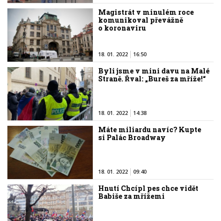
Magistrát v minulém roce
komunikoval převážně
o koronaviru
18. 01. 2022
16:50
Byli jsme v mini davu na Malé
Straně. Řval: „Bureš za mříže!“
18. 01. 2022
14:38
Máte miliardu navíc? Kupte
si Palác Broadway
18. 01. 2022
09:40
Hnutí Chcípl pes chce vidět
Babiše za mřížemi