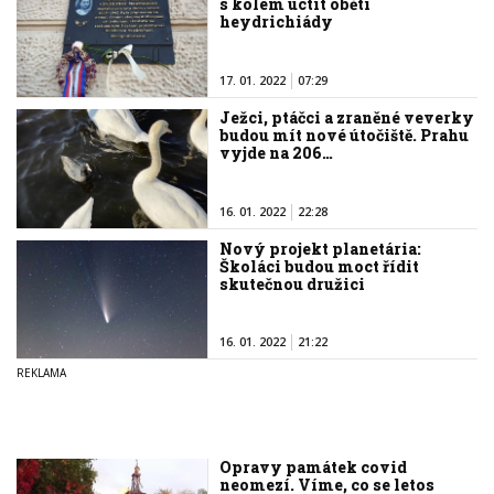
s kolem uctít oběti
heydrichiády
17. 01. 2022
07:29
Ježci, ptáčci a zraněné veverky
budou mít nové útočiště. Prahu
vyjde na 206…
16. 01. 2022
22:28
Nový projekt planetária:
Školáci budou moct řídit
skutečnou družici
16. 01. 2022
21:22
Opravy památek covid
neomezí. Víme, co se letos