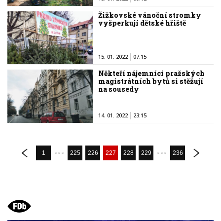
Žižkovské vánoční stromky
vyšperkují dětské hřiště
15. 01. 2022
07:15
Někteří nájemníci pražských
magistrátních bytů si stěžují
na sousedy
14. 01. 2022
23:15
1
225
226
227
228
229
236