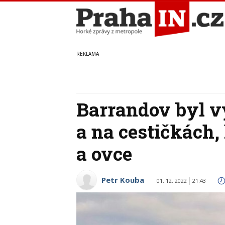
Barrandov byl v
a na cestičkách,
a ovce
Petr Kouba
01. 12. 2022
21:43