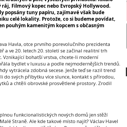
ý ráj, Filmový kopec nebo Evropský Hollywood.
yly popsány tuny papíru, zajímavé však bude
u celé lokality. Protože, co si budeme povídat,
ov jen pouhým kamenitým kopcem s občasným
ava Havla, otce prvního porevolučního prezidenta
 a ve 20. letech 20. století se začínal realitní trh
 Vznikající bohatší vrstva, chcete-li moderní
 přála bydlet v luxusu a podle nejmodernějších trendů.
dy vytrácela zdobná secese. Jenže teď se razil trend
i do svých příbytku více slunce, kontakt s přírodou,
tků a chtěli obrovské prosvětlené prostory. Zrodil
 plnou funkcionalistických nových domů jen stěží
alé Straně. Ale kde takové místo najít? Václav Havel