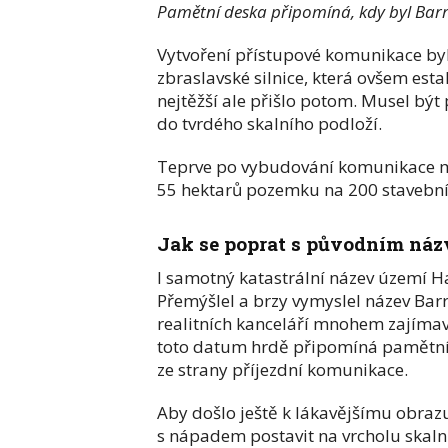
Pamětní deska připomíná, kdy byl Bar
Vytvoření přístupové komunikace bylo
zbraslavské silnice, která ovšem est
nejtěžší ale přišlo potom. Musel bý
do tvrdého skalního podloží.
Teprve po vybudování komunikace moh
55 hektarů pozemku na 200 stavební
Jak se poprat s původním ná
I samotný katastrální název území Ha
Přemýšlel a brzy vymyslel název Ba
realitních kanceláří mnohem zajímav
toto datum hrdě připomíná pamětn
ze strany příjezdní komunikace.
Aby došlo ještě k lákavějšímu obrazu 
s nápadem postavit na vrcholu skaln