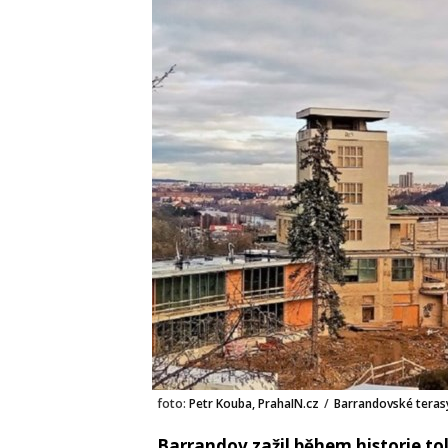
foto:
Petr Kouba, PrahaIN.cz
/
Barrandovské teras
Barrandov zažil během historie tol