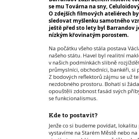
se mu Továrna na sny, Celuloidov
O zdejších filmových ateliérech b
sledovat myšlenku samotného vznik
ještě před sto lety byl Barrand
nízkým křovinatým porostem.
Na počátku všeho stála postava Václ
našeho státu. Havel byl realitní makléř
v našich podmínkách slibně rozjíždět.
průmyslníci, obchodníci, bankéři, si
Z bodových reflektorů zájmu se už teh
nezdobného prostoru. Bohatí si žádal
opouštěli zdobnost fasád svých příby
se funkcionalismus.
Kde to postavit?
Jenže co si budeme povídat, lokalitu
vystavíme na Starém Městě nebo na M