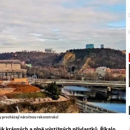
y procházejí náročnou rekonstrukcí
ik krásných a plně výstižných přívlastků. Říkalo