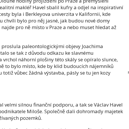
Dlouhé hodiny projíždění po Praze a přemýšlení
alitní makléř Havel sbalil kufry a odjel na inspirativní
esty byla i Berkleyova univerzita v Kalifornii, kde
 tu chvíli bylo pro něj jasné, jak budou nové domy
a najde pro ně místo v Praze a nebo muset hledat až
á proslula paleontologickými objevy Joachima
stalo se tak z důvodu odkazu ke slavnému
 vrchol náhorní plošiny této skály se opíralo slunce,
ně to bylo místo, kde by klid budoucích nájemníků
 totiž vůbec žádná výstavba, pásly se tu jen kozy
l velmi silnou finanční podporu, a tak se Václav Havel
 podnikatele Miloše. Společně dali dohromady majetek
užívaných pozemků.