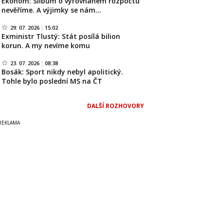
Ekonom: Slibům o vyrovnaném rozpočtu
nevěříme. A výjimky se nám…
29. 07. 2026
15:02
Exministr Tlustý: Stát posílá bilion
korun. A my nevíme komu
23. 07. 2026
08:38
Bosák: Sport nikdy nebyl apolitický.
Tohle bylo poslední MS na ČT
DALŠÍ ROZHOVORY