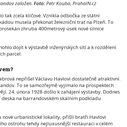
randov založen.
Foto:
Petr Kouba, PrahaIN.cz
 tak zcela klíčové. Vznikla odbočka ze státní
akádou musela překonat železniční trať na Plzeň. To
t prosekán zhruba 400metrový úsek nové silnice
lo dojít k výstavbě inženýrských sítí a k rozdělení
ch parcel.
zvem?
brová nepřišel Václavu Havlovi dostatečně atraktivní.
rrandov. To se samozřejmě vyjímalo na prospektech
ěji. 24. února 1928 došlo k zahájení výstavby. Dodnes
í deska na barrandovském skalním podkladu
nové urbanistické lokality, přišli bratři Havlovi
ího ostrohu tehdy nejluxusnější restauraci v celém