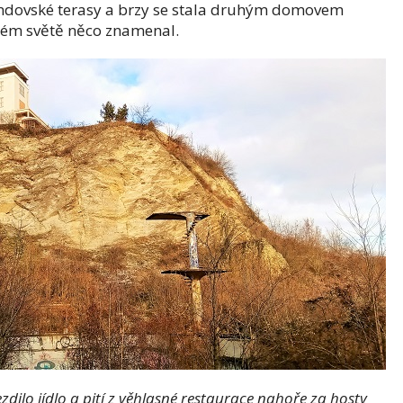
ndovské terasy a brzy se stala druhým domovem
kém světě něco znamenal.
jezdilo jídlo a pití z věhlasné restaurace nahoře za hosty