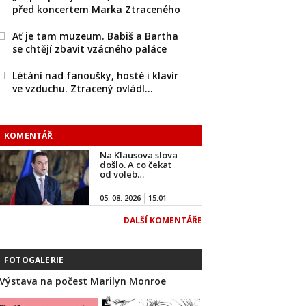
před koncertem Marka Ztraceného
Ať je tam muzeum. Babiš a Bartha
se chtějí zbavit vzácného paláce
Létání nad fanoušky, hosté i klavír
ve vzduchu. Ztracený ovládl…
KOMENTÁŘ
Na Klausova slova
došlo. A co čekat
od voleb…
05. 08. 2026
15:01
DALŠÍ KOMENTÁŘE
FOTOGALERIE
Výstava na počest Marilyn Monroe