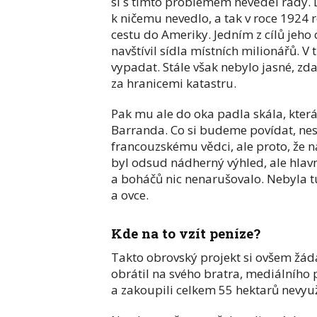
si s tímto problémem nevěděl rady. 
k ničemu nevedlo, a tak v roce 1924 re
cestu do Ameriky. Jedním z cílů jeho c
navštívil sídla místních milionářů. V
vypadat. Stále však nebylo jasné, zd
za hranicemi katastru.
Pak mu ale do oka padla skála, kter
Barranda. Co si budeme povídat, ne
francouzskému vědci, ale proto, že na
byl odsud nádherný výhled, ale hlav
a boháčů nic nenarušovalo. Nebyla tu
a ovce.
Kde na to vzít peníze?
Takto obrovský projekt si ovšem žáda
obrátil na svého bratra, mediálního
a zakoupili celkem 55 hektarů nevy