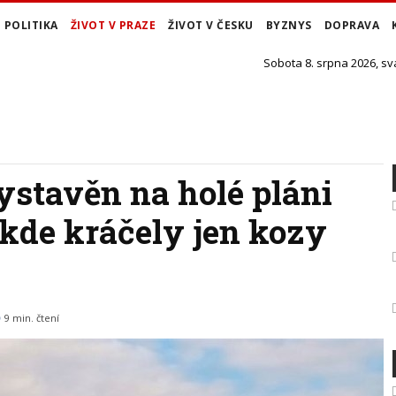
POLITIKA
ŽIVOT V PRAZE
ŽIVOT V ČESKU
BYZNYS
DOPRAVA
Sobota 8. srpna 2026, sv
ystavěn na holé pláni
 kde kráčely jen kozy
9 min. čtení