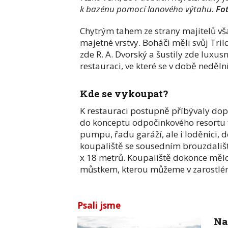
k bazénu pomocí lanového výtahu.
Fo
Chytrým tahem ze strany majitelů vša
majetné vrstvy. Boháči měli svůj Tril
zde R. A. Dvorský a šustily zde luxus
restauraci, ve které se v době neděln
Kde se vykoupat?
K restauraci postupně příbývaly dopl
do konceptu odpočinkového resortu t
pumpu, řadu garáží, ale i loděnici, d
koupaliště se sousedním brouzdališ
x 18 metrů. Koupaliště dokonce měl
můstkem, kterou můžeme v zarostlém
Psali jsme
Na