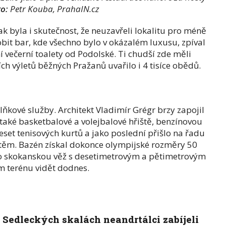
to
:
Petr Kouba, PrahaIN.cz
k byla i skutečnost, že neuzavřeli lokalitu pro méně
obit bar, kde všechno bylo v okázalém luxusu, zpíval
ní večerní toalety od Podolské. Ti chudší zde měli
ích výletů běžných Pražanů uvařilo i 4 tisíce obědů.
ňkové služby. Architekt Vladimír Grégr brzy zapojil
aké basketbalové a volejbalové hřiště, benzínovou
eset tenisových kurtů a jako poslední přišlo na řadu
těm. Bazén získal dokonce olympijské rozměry 50
o skokanskou věž s desetimetrovým a pětimetrovým
 terénu vidět dodnes.
 Sedleckých skalách neandrtálci zabíjeli