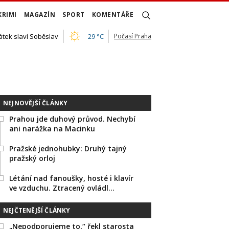
KRIMI
MAGAZÍN
SPORT
KOMENTÁŘE
átek slaví Soběslav
29 °C
Počasí Praha
NEJNOVĚJŠÍ ČLÁNKY
Prahou jde duhový průvod. Nechybí
ani narážka na Macinku
Pražské jednohubky: Druhý tajný
pražský orloj
Létání nad fanoušky, hosté i klavír
ve vzduchu. Ztracený ovládl…
NEJČTENĚJŠÍ ČLÁNKY
„Nepodporujeme to,“ řekl starosta