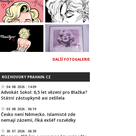
DALŠÍ FOTOGALERIE
ROZHOVORY PRAHAIN.CZ
04. 08. 2026
14:09
Advokát Sokol: 6,5 let vězení pro Blažka?
Státní zástupkyně asi zešílela
03. 08. 2026
06:19
Česko není Německo. Islamisté zde
nemají zázemí, říká exšéf rozvědky
30. 07. 2026
06:39