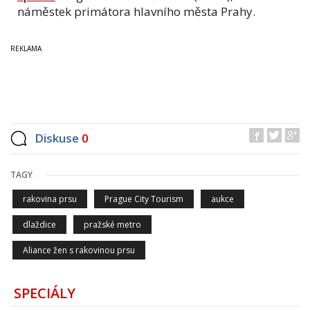
náměstek primátora hlavního města Prahy.
Diskuse
0
TAGY
rakovina prsu
Prague City Tourism
aukce
dlaždice
pražské metro
Aliance žen s rakovinou prsu
SPECIÁLY