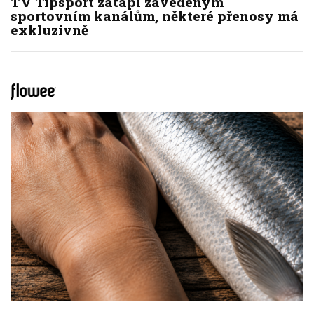
TV Tipsport zatápí zavedeným
sportovním kanálům, některé přenosy má
exkluzivně