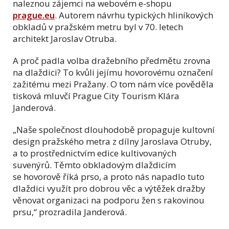
naleznou zájemci na webovém e-shopu
prague.eu
. Autorem návrhu typických hliníkových
obkladů v pražském metru byl v 70. letech
architekt Jaroslav Otruba.
A proč padla volba dražebního předmětu zrovna
na dlaždici? To kvůli jejímu hovorovému označení
zažitému mezi Pražany. O tom nám více pověděla
tisková mluvčí Prague City Tourism Klára
Janderová.
„Naše společnost dlouhodobě propaguje kultovní
design pražského metra z dílny Jaroslava Otruby,
a to prostřednictvím edice kultivovaných
suvenýrů. Těmto obkladovým dlaždicím
se hovorově říká prso, a proto nás napadlo tuto
dlaždici využít pro dobrou věc a výtěžek dražby
věnovat organizaci na podporu žen s rakovinou
prsu,“ prozradila Janderová.