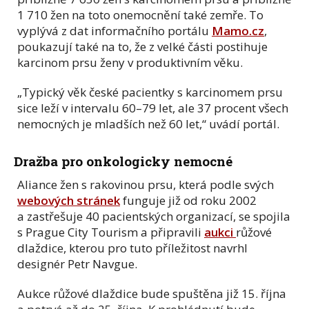
1 710 žen na toto onemocnění také zemře. To
vyplývá z dat informačního portálu
Mamo.cz
,
poukazují také na to, že z velké části postihuje
karcinom prsu ženy v produktivním věku.
„Typický věk české pacientky s karcinomem prsu
sice leží v intervalu 60–79 let, ale 37 procent všech
nemocných je mladších než 60 let,“ uvádí portál.
Dražba pro onkologicky nemocné
Aliance žen s rakovinou prsu, která podle svých
webových stránek
funguje již od roku 2002
a zastřešuje 40 pacientských organizací, se spojila
s Prague City Tourism a připravili
aukci
růžové
dlaždice, kterou pro tuto příležitost navrhl
designér Petr Navgue.
Aukce růžové dlaždice bude spuštěna již 15. října