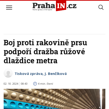
Boj proti rakovině prsu
podpoří dražba růžové
dlaždice metra
Tisková zpráva, J. Benčíková
02. 10. 2024
08:43
4 min. čtení