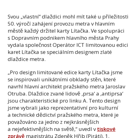
Svou „vlastní“ dlaždici mohl mít také u příležitosti
50. výročí zahájení provozu metra v hlavním
městě každý držitel karty Lítačka. Ve spolupráci
s Dopravním podnikem hlavního města Prahy
vydala společnost Operátor ICT limitovanou edici
karet Lítačka se speciálním designem zlaté
dlaždice metra.
„Pro design limitované edice karty Lítačka jsme
se inspirovali unikátními obklady stěn, které
navrhl hlavní architekt pražského metra Jaroslav
Otruba. Dlaždice zvané lidově ‚prsa‘ a ‚antiprsa‘
jsou charakteristické pro linku A. Tento design
jsme vybrali jako reprezentativní pro kulturní
a technické dědictví pražského metra, které je
považováno za jedno z nejkrásnějších
a nejefektivnějších na světě,“ uvedl v
tiskové
zprávě
magistrátu Zdeněk Hřib (Piráti), 1.