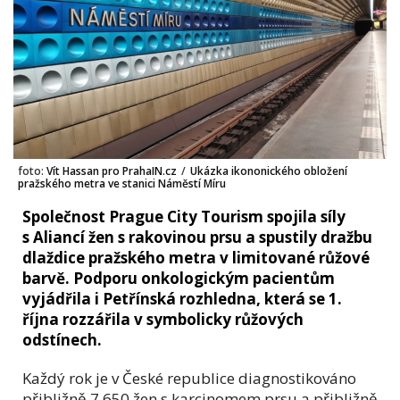
foto:
Vít Hassan pro PrahaIN.cz
/
Ukázka ikononického obložení
pražského metra ve stanici Náměstí Míru
Společnost Prague City Tourism spojila síly
s Aliancí žen s rakovinou prsu a spustily dražbu
dlaždice pražského metra v limitované růžové
barvě. Podporu onkologickým pacientům
vyjádřila i Petřínská rozhledna, která se 1.
října rozzářila v symbolicky růžových
odstínech.
Každý rok je v České republice diagnostikováno
přibližně 7 650 žen s karcinomem prsu a přibližně