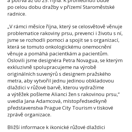
a potrvá až do 25. října. K prohlédnutí bude
po celou dobu dražby v přízemí Staroměstské
radnice.
„V rámci měsíce října, který se celosvětově věnuje
problematice rakoviny prsu, prevenci i životu s ní,
jsme se rozhodli pomoci a spojit se s organizací,
která se tomuto onkologickému onemocnění
věnuje a pomáhá pacientkám a pacientům.
Oslovili jsme designéra Petra Novagua, se kterým
exkluzivně spolupracujeme na výrobě
originálních suvenýrů s designem pražského
metra, aby vytvořil jednu jedinou obkladovou
dlaždici v růžové barvě, kterou vydražíme
a výtěžek pošleme Alianci žen s rakovinou prsu,“
uvedla Jana Adamcová, místopředsedkyně
představenstva Prague City Tourism v tiskové
zprávě organizace.
Bližší informace k ikonické růžové dlaždici