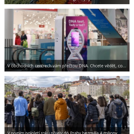
V obchodních centrech vám přečtou DNA. Chcete vědět, co…
V prvním pololetí roku přijely do Prahy bezmála 4 miliony…