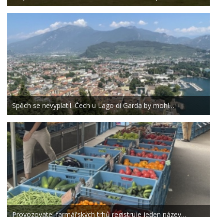
Spěch se nevyplatil. Čech u Lago di Garda by mohl…
Provozovatel farmářských trhů registruje jeden název…