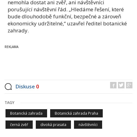
nemohla dostat ani zvěř, ani návštěvníci
porušující návštěvní řád. „Hledáme řešení, které
bude dlouhodobě funkční, bezpečné a zároveň
ekonomicky udržitelné,“ uzavřel ředitel botanické
zahrady.
Diskuse
0
TAGY
Botanická zahrada
Botanická zahrada Praha
černá zvěř
divoká prasata
návštěvníci