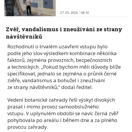
27. 05. 2026
08:10
Zvěř, vandalismus i zneužívání ze strany
návštěvníků
Rozhodnutí o trvalém uzavření vstupu bylo
podle jeho slov výsledkem kombinace několika
faktorů, zejména provozních, bezpečnostních
a technických. „Pokud bychom měli důvody blíže
specifikovat, jednalo se zejména o průnik černé
zvěře, vandalismus a bohužel i zneužívání
ze strany návštěvníků,“ dodal ředitel.
Vedení botanické zahrady řeší výskyt divokých
prasat i mimo provoz samoobslužného
vstupu. V uplynulém období se navíc černá zvěř
pohybovala po areálu i během dne a za plného
provozu zahrady.