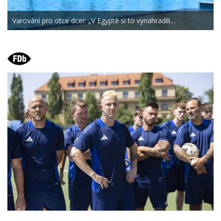
Varování pro otce dcer: „V Egyptě si to vynahradili…