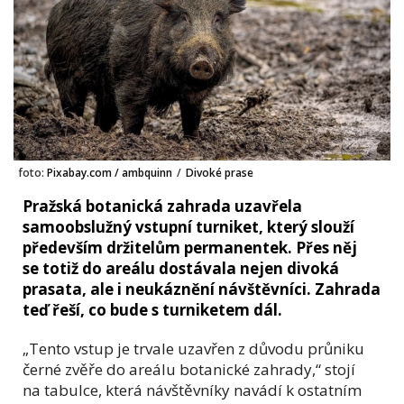
foto:
Pixabay.com / ambquinn
/
Divoké prase
Pražská botanická zahrada uzavřela
samoobslužný vstupní turniket, který slouží
především držitelům permanentek. Přes něj
se totiž do areálu dostávala nejen divoká
prasata, ale i neukáznění návštěvníci. Zahrada
teď řeší, co bude s turniketem dál.
„Tento vstup je trvale uzavřen z důvodu průniku
černé zvěře do areálu botanické zahrady,“ stojí
na tabulce, která návštěvníky navádí k ostatním