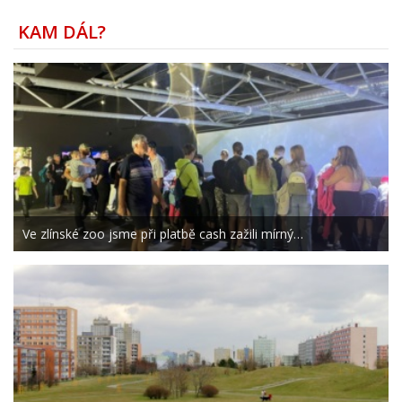
KAM DÁL?
Ve zlínské zoo jsme při platbě cash zažili mírný…