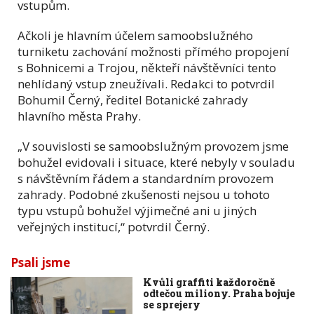
vstupům.
Ačkoli je hlavním účelem samoobslužného
turniketu zachování možnosti přímého propojení
s Bohnicemi a Trojou, někteří návštěvníci tento
nehlídaný vstup zneužívali. Redakci to potvrdil
Bohumil Černý, ředitel Botanické zahrady
hlavního města Prahy.
„V souvislosti se samoobslužným provozem jsme
bohužel evidovali i situace, které nebyly v souladu
s návštěvním řádem a standardním provozem
zahrady. Podobné zkušenosti nejsou u tohoto
typu vstupů bohužel výjimečné ani u jiných
veřejných institucí,“ potvrdil Černý.
Psali jsme
Kvůli graffiti každoročně
odtečou miliony. Praha bojuje
se sprejery