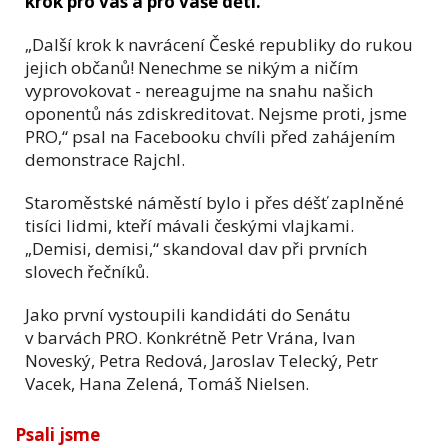
krok pro vás a pro vaše děti.
„Další krok k navrácení České republiky do rukou
jejich občanů! Nenechme se nikým a ničím
vyprovokovat - nereagujme na snahu našich
oponentů nás zdiskreditovat. Nejsme proti, jsme
PRO,“ psal na Facebooku chvíli před zahájením
demonstrace Rajchl.
Staroměstské náměstí bylo i přes déšť zaplněné
tisíci lidmi, kteří mávali českými vlajkami.
„Demisi, demisi,“ skandoval dav při prvních
slovech řečníků.
Jako první vystoupili kandidáti do Senátu
v barvách PRO. Konkrétně Petr Vrána, Ivan
Noveský, Petra Redová, Jaroslav Telecký, Petr
Vacek, Hana Zelená, Tomáš Nielsen.
Psali jsme