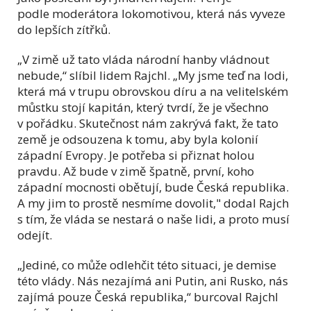
podle moderátora lokomotivou, která nás vyveze
do lepších zítřků.
„V zimě už tato vláda národní hanby vládnout
nebude,“ slíbil lidem Rajchl. „My jsme teď na lodi,
která má v trupu obrovskou díru a na velitelském
můstku stojí kapitán, který tvrdí, že je všechno
v pořádku. Skutečnost nám zakrývá fakt, že tato
země je odsouzena k tomu, aby byla kolonií
západní Evropy. Je potřeba si přiznat holou
pravdu. Až bude v zimě špatně, první, koho
západní mocnosti obětují, bude Česká republika.
A my jim to prostě nesmíme dovolit," dodal Rajch
s tím, že vláda se nestará o naše lidi, a proto musí
odejít.
„Jediné, co může odlehčit této situaci, je demise
této vlády. Nás nezajímá ani Putin, ani Rusko, nás
zajímá pouze Česká republika,“ burcoval Rajchl