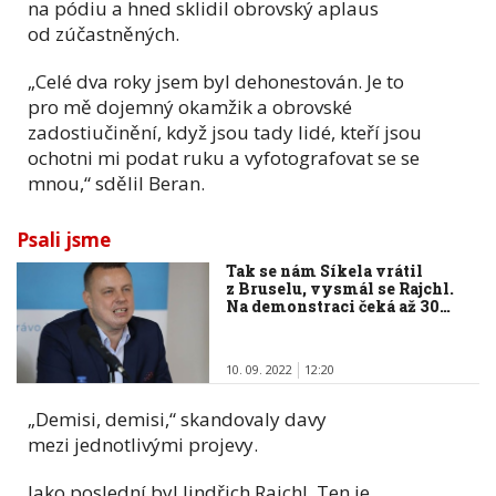
na pódiu a hned sklidil obrovský aplaus
od zúčastněných.
„Celé dva roky jsem byl dehonestován. Je to
pro mě dojemný okamžik a obrovské
zadostiučinění, když jsou tady lidé, kteří jsou
ochotni mi podat ruku a vyfotografovat se se
mnou,“ sdělil Beran.
Psali jsme
Tak se nám Síkela vrátil
z Bruselu, vysmál se Rajchl.
Na demonstraci čeká až 30…
10. 09. 2022
12:20
„Demisi, demisi,“ skandovaly davy
mezi jednotlivými projevy.
Jako poslední byl Jindřich Rajchl. Ten je