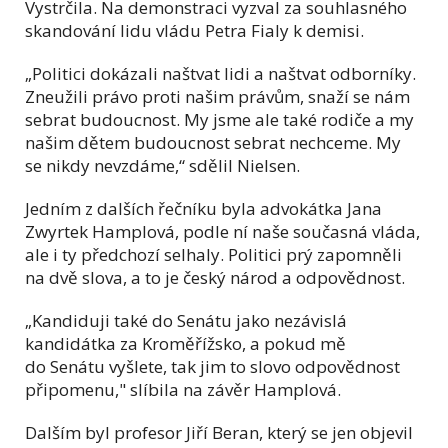
Vystrčila. Na demonstraci vyzval za souhlasného
skandování lidu vládu Petra Fialy k demisi.
„Politici dokázali naštvat lidi a naštvat odborníky.
Zneužili právo proti našim právům, snaží se nám
sebrat budoucnost. My jsme ale také rodiče a my
našim dětem budoucnost sebrat nechceme. My
se nikdy nevzdáme,“ sdělil Nielsen.
Jedním z dalších řečníku byla advokátka Jana
Zwyrtek Hamplová, podle ní naše současná vláda,
ale i ty předchozí selhaly. Politici prý zapomněli
na dvě slova, a to je český národ a odpovědnost.
„Kandiduji také do Senátu jako nezávislá
kandidátka za Kroměřížsko, a pokud mě
do Senátu vyšlete, tak jim to slovo odpovědnost
připomenu," slíbila na závěr Hamplová.
Dalším byl profesor Jiří Beran, který se jen objevil