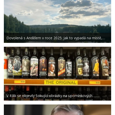
Dovolená s Andělem v roce 2025: Jak to vypadá na místě,…
V Itálii se objevily šokující obrázky na upomínkových…