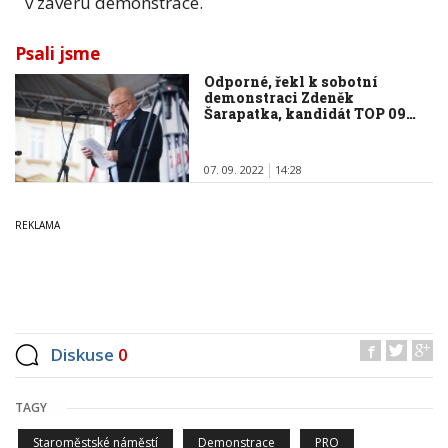
v závěru demonstrace.
Psali jsme
Odporné, řekl k sobotní
demonstraci Zdeněk
Šarapatka, kandidát TOP 09…
07. 09. 2022
14:28
Diskuse
0
TAGY
Staroměstské náměstí
Demonstrace
PRO