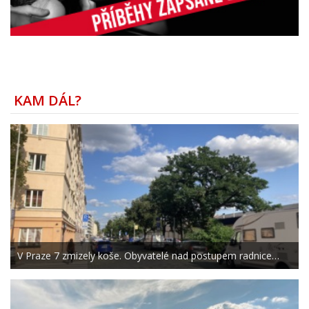
KAM DÁL?
V Praze 7 zmizely koše. Obyvatelé nad postupem radnice…