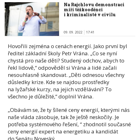
Na Rajchlovu demonstraci
míří těžkooděnci
i kriminalisté v civilu
09. 09. 2022
17:41
Hovořili zejména o cenách energií. Jako první byl
ředitel základní školy Petr Vrána. „Co se nyní
chystá pro naše děti? Studený odchov, abych to
řekl lidově,“ odpověděl si Vrána a lidé začali
nesouhlasně skandovat. „Děti odnesou všechny
důsledky krize. Kde se najdou prostředky
na lyžařské kurzy, na jejich vzdělávání? To
všechno je důležité,“ doplnil Vrána.
„Obávám se, že ty šílené ceny energií, kterými nás
naše vláda zásobuje, tak že ještě neskočily. Je
potřeba systémového řešení, “ zhodnotil současné
ceny energií expert na energetiku a kandidát
do Senátu Noveský.