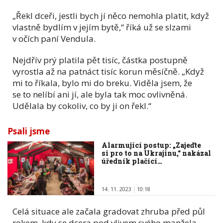
„Řekl dceři, jestli bych jí něco nemohla platit, když
vlastně bydlím v jejím bytě,“ říká už se slzami
v očích paní Vendula.
Nejdřív prý platila pět tisíc, částka postupně
vyrostla až na patnáct tisíc korun měsíčně. „Když
mi to říkala, bylo mi do breku. Viděla jsem, že
se to nelíbí ani jí, ale byla tak moc ovlivněná.
Udělala by cokoliv, co by ji on řekl.“
Psali jsme
Alarmující postup: „Zajeďte
si pro to na Ukrajinu,“ nakázal
úředník plačící…
14. 11. 2023
10:18
Celá situace ale začala gradovat zhruba před půl
rokem, kdy se dcera pod vlivem svého manžela