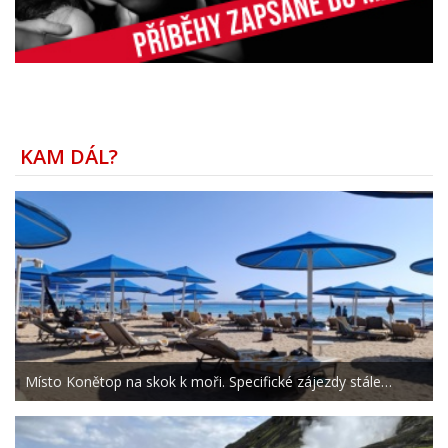
KAM DÁL?
Místo Konětop na skok k moři. Specifické zájezdy stále…