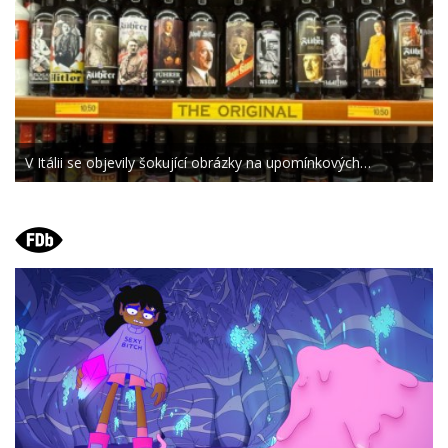
V Itálii se objevily šokující obrázky na upomínkových…