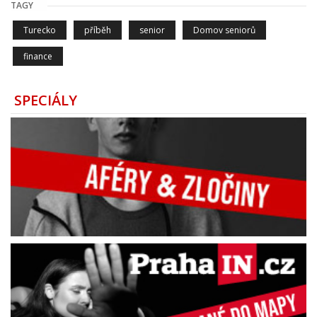
TAGY
Turecko
příběh
senior
Domov seniorů
finance
SPECIÁLY