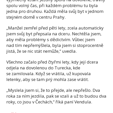
spolu volný čas, při každém problému tu byla
jedna pro druhou. Každá měla svůj byt v jednom
stejném domě v centru Prahy.
„Manžel zemřel před pěti lety, zcela automaticky
jsem svůj byt přepsala na dceru. Nechtěla jsem,
aby měla problémy s dědictvím. Vůbec jsem
nad tím nepřemýšlela, byla jsem si stoprocentně
jistá, že se nic stát nemůže,“ uvedla.
Všechno začalo před čtyřmi lety, kdy její dcera
odjela na dovolenou do Turecka, kde
se zamilovala. Když se vrátila, už kupovala
letenky, aby se tam prý mohla zase vrátit.
„Myslela jsem si, že to přejde, ale nepřešlo. Dva
roka za ním jezdila, pak se vzali a už to budou dva
roky, co jsou v Čechách,“ říká paní Vendula.