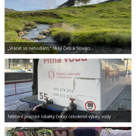
„Vracet se nehodlám,“ říkají Češi a Slováci…
Některé pražské lokality čekají celodenní výluky vody