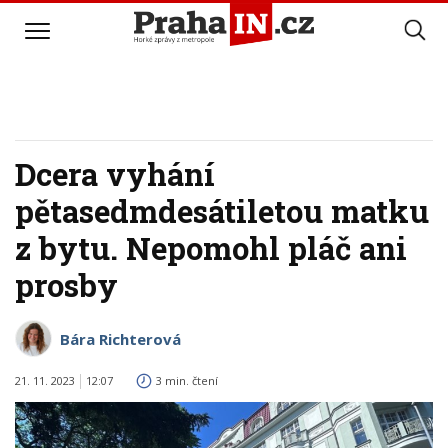
Dcera vyhání
pětasedmdesátiletou matku
z bytu. Nepomohl pláč ani
prosby
Bára Richterová
21. 11. 2023
12:07
3 min. čtení