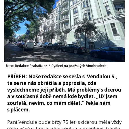
foto:
Redakce PrahaIN.cz
/
Bydlení na pražských Vinohradech
PŘÍBEH: Naše redakce se sešla s Vendulou S.,
ta se na nás obrátila a poprosila, zda
vyslechneme její příběh. Má problémy s dcerou
a v současné době nemá kde bydlet. „Už jsem
zoufalá, nevím, co mám dělat,“ řekla nám
s pláčem.
Paní Vendule bude brzy 75 let, s dcerou měla vždy
výjimečný vztah. Jezdily spolu na dovolené, trávily