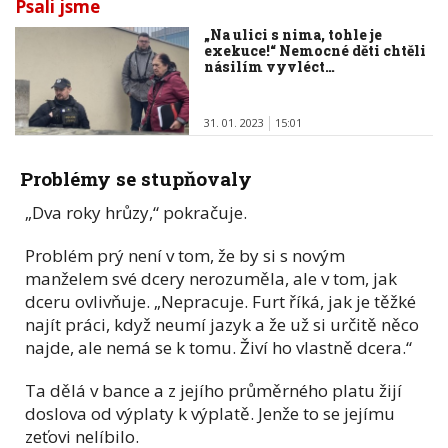
Psali jsme
„Na ulici s nima, tohle je
exekuce!“ Nemocné děti chtěli
násilím vyvléct…
31. 01. 2023
15:01
Problémy se stupňovaly
„Dva roky hrůzy,“ pokračuje.
Problém prý není v tom, že by si s novým
manželem své dcery nerozuměla, ale v tom, jak
dceru ovlivňuje. „Nepracuje. Furt říká, jak je těžké
najít práci, když neumí jazyk a že už si určitě něco
najde, ale nemá se k tomu. Živí ho vlastně dcera.“
Ta dělá v bance a z jejího průměrného platu žijí
doslova od výplaty k výplatě. Jenže to se jejímu
zeťovi nelíbilo.