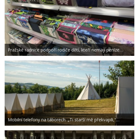
Pražské radnice podpoří rodiče dětí, kteří nemají peníze…
Mobilní telefony na táborech. „Ti starší mě překvapili,“…