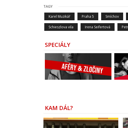
TAGY
Karel Muzikář
Praha 5
Smíchov
Schieszlova vila
Irena Seifertová
Petr
SPECIÁLY
KAM DÁL?