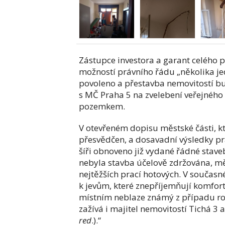
Zástupce investora a garant celého pr
možností právního řádu „několika je
povoleno a přestavba nemovitostí bu
s MČ Praha 5 na zvelebení veřejného
pozemkem.
V otevřeném dopisu městské části, kt
přesvědčen, a dosavadní výsledky pr
šíři obnoveno již vydané řádné stave
nebyla stavba účelově zdržována, m
nejtěžších prací hotových. V součas
k jevům, které znepříjemňují komfort b
místním neblaze známý z případu rok
zažívá i majitel nemovitostí Tichá 3 
red
.).“