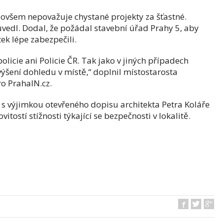
 ovšem nepovažuje chystané projekty za šťastné.
 uvedl. Dodal, že požádal stavební úřad Prahy 5, aby
tek lépe zabezpečili.
licie ani Policie ČR. Tak jako v jiných případech
ýšení dohledu v místě,“ doplnil místostarosta
o PrahaIN.cz.
lí s výjimkou otevřeného dopisu architekta Petra Koláře
tostí stížnosti týkající se bezpečnosti v lokalitě.