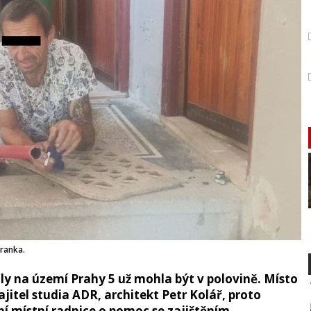
hranka.
ly na území Prahy 5 už mohla být v polovině. Místo
itel studia ADR, architekt Petr Kolář, proto
 místní radnice o pomoc se zajištěním