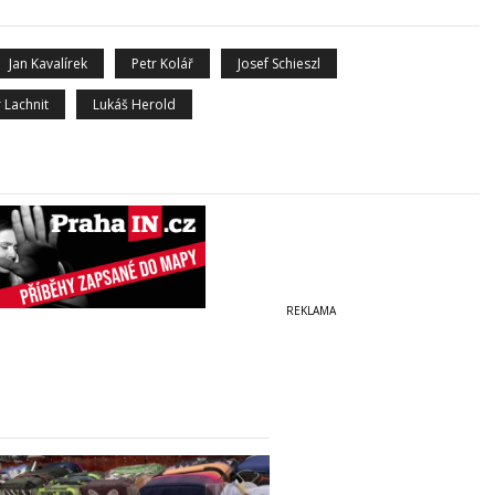
Jan Kavalírek
Petr Kolář
Josef Schieszl
 Lachnit
Lukáš Herold