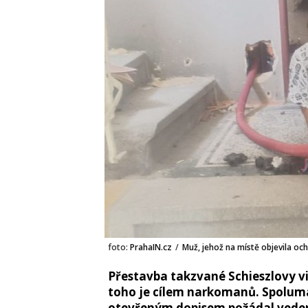
foto:
PrahaIN.cz
/
Muž, jehož na místě objevila oc
Přestavba takzvané Schieszlovy vi
toho je cílem narkomanů. Spolumaj
otevřeným dopisem požádal vedení