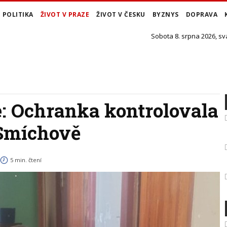
POLITIKA
ŽIVOT V PRAZE
ŽIVOT V ČESKU
BYZNYS
DOPRAVA
Sobota 8. srpna 2026, sv
e: Ochranka kontrolovala
 Smíchově
5 min. čtení