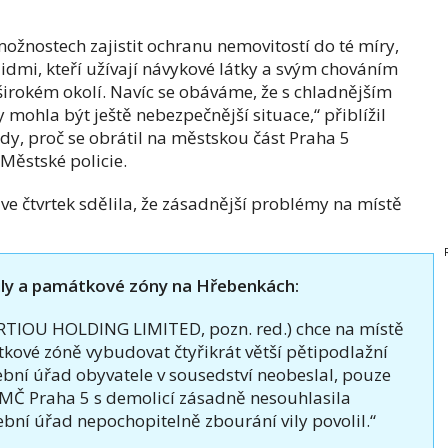
možnostech zajistit ochranu nemovitostí do té míry,
lidmi, kteří užívají návykové látky a svým chováním
širokém okolí. Navíc se obáváme, že s chladnějším
 mohla být ještě nebezpečnější situace,“ přiblížil
ody, proč se obrátil na městskou část Praha 5
Městské policie.
 ve čtvrtek sdělila, že zásadnější problémy na místě
vily a památkové zóny na Hřebenkách:
RTIOU HOLDING LIMITED, pozn. red.) chce na místě
tkové zóně vybudovat čtyřikrát větší pětipodlažní
vební úřad obyvatele v sousedství neobeslal, pouze
 MČ Praha 5 s demolicí zásadně nesouhlasila
ební úřad nepochopitelně zbourání vily povolil.“