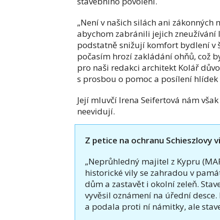
stavebního povolení.
„Není v našich silách ani zákonných 
abychom zabránili jejich zneužívání 
podstatně snižují komfort bydlení v 
počasím hrozí zakládání ohňů, což by
pro naši redakci architekt Kolář dův
s prosbou o pomoc a posílení hlídek 
Její mluvčí Irena Seifertová nám však
neevidují.
Z petice na ochranu Schieszlovy 
„Neprůhledný majitel z Kypru (MA
historické vily se zahradou v pamá
dům a zastavět i okolní zeleň. Sta
vyvěsil oznámení na úřední desce.
a podala proti ní námitky, ale stav