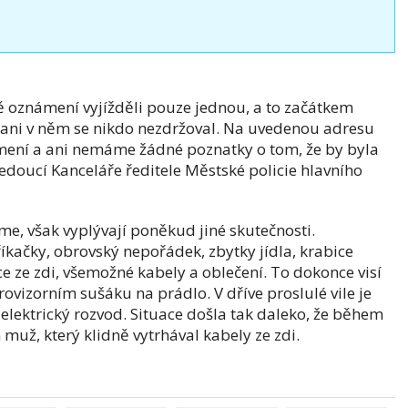
ě oznámení vyjížděli pouze jednou, a to začátkem
, ani v něm se nikdo nezdržoval. Na uvedenou adresu
mení a ani nemáme žádné poznatky o tom, že by byla
edoucí Kanceláře ředitele Městské policie hlavního
áme, však vyplývají poněkud jiné skutečnosti.
říkačky, obrovský nepořádek, zbytky jídla, krabice
ce ze zdi, všemožné kabely a oblečení. To dokonce visí
ovizorním sušáku na prádlo. V dříve proslulé vile je
lektrický rozvod. Situace došla tak daleko, že během
 muž, který klidně vytrhával kabely ze zdi.