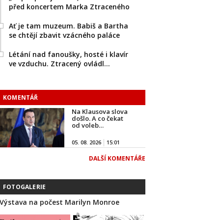
před koncertem Marka Ztraceného
Ať je tam muzeum. Babiš a Bartha
se chtějí zbavit vzácného paláce
Létání nad fanoušky, hosté i klavír
ve vzduchu. Ztracený ovládl…
KOMENTÁŘ
Na Klausova slova
došlo. A co čekat
od voleb…
05. 08. 2026
15:01
DALŠÍ KOMENTÁŘE
FOTOGALERIE
Výstava na počest Marilyn Monroe