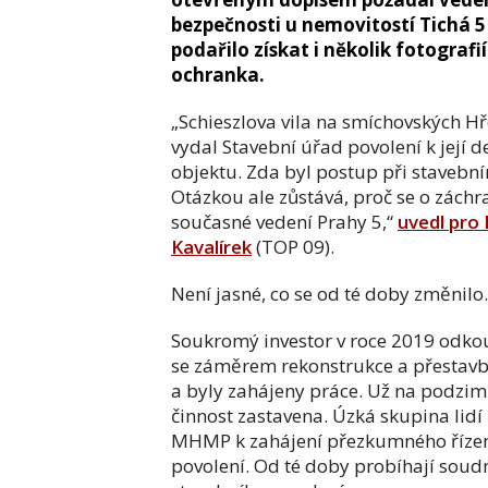
bezpečnosti u nemovitostí Tichá 5 
podařilo získat i několik fotografi
ochranka.
„Schieszlova vila na smíchovských Hř
vydal Stavební úřad povolení k její
objektu. Zda byl postup při stavebním
Otázkou ale zůstává, proč se o záchran
současné vedení Prahy 5,“
uvedl pro 
Kavalírek
(TOP 09).
Není jasné, co se od té doby změnilo. 
Soukromý investor v roce 2019 odkou
se záměrem rekonstrukce a přestavby
a byly zahájeny práce. Už na podzim
činnost zastavena. Úzká skupina lidí
MHMP k zahájení přezkumného řízení 
povolení. Od té doby probíhají soud