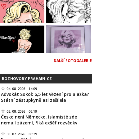
DALŠÍ FOTOGALERIE
ROZHOVORY PRAHAIN.CZ
04. 08. 2026
14:09
Advokát Sokol: 6,5 let vězení pro Blažka?
Státní zástupkyně asi zešílela
03. 08. 2026
06:19
Česko není Německo. Islamisté zde
nemají zázemí, říká exšéf rozvědky
30. 07. 2026
06:39