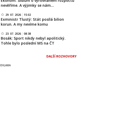
Ekonom: Slibům o vyrovnaném rozpočtu
nevěříme. A výjimky se nám…
29. 07. 2026
15:02
Exministr Tlustý: Stát posílá bilion
korun. A my nevíme komu
23. 07. 2026
08:38
Bosák: Sport nikdy nebyl apolitický.
Tohle bylo poslední MS na ČT
DALŠÍ ROZHOVORY