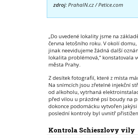
zdroj
: PrahaIN.cz / Petice.com
„Do uvedené lokality jsme na základ
června letošního roku. V okolí domu
jinak neevidujeme žádná další ozná
lokalita problémová,“ konstatovala v
města Prahy.
Z desítek fotografií, které z místa m
Na snímcích jsou zřetelné injekční st
od alkoholu, vytrhaná elektroinstala
před vilou u prázdné psí boudy na pr
dokonce podomácku vytvořen jakýsi e
poslední kontroly byl uvnitř přistižen
Kontrola Schieszlovy vily