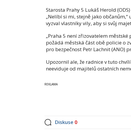
Starosta Prahy 5 Lukáš Herold (ODS)
„Nelíbí si mi, stejně jako občanům,“
vyzval vlastníky vily, aby si svůj maje
„Praha 5 není zřizovatelem městské po
požádá městská část obě policie o zv
pro bezpečnost Petr Lachnit (ANO) pr
Upozornil ale, že radnice v tuto chví
neeviduje od majitelů ostatních nemovi
Diskuse
0