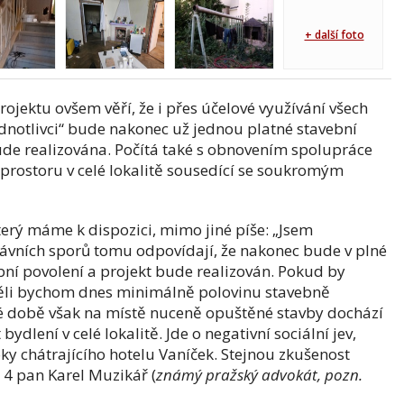
+ další foto
ojektu ovšem věří, že i přes účelové využívání všech
dnotlivci“ bude nakonec už jednou platné stavební
de realizována. Počítá také s obnovením spolupráce
 prostoru v celé lokalitě sousedící se soukromým
erý máme k dispozici, mimo jiné píše: „Jsem
ávních sporů tomu odpovídají, že nakonec bude v plné
bní povolení a projekt bude realizován. Pokud by
ěli bychom dnes minimálně polovinu stavebně
né době však na místě nuceně opuštěné stavby dochází
ydlení v celé lokalitě. Jde o negativní sociální jev,
y chátrajícího hotelu Vaníček. Stejnou zkušenost
a 4 pan Karel Muzikář (
známý pražský advokát, pozn.