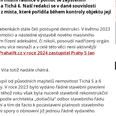
a Tichá 6. Naší redakci se v dané souvislosti
í z místa, které pořídila během kontroly objektu její
ebenkách stále čelí postupné destrukci. V květnu 2023
 demolici a následné výstavbě nového masivního
 řízení adekvátní, či nikoli, posoudí nadřízený orgán.
u více nesnaží a v celé této věci není aktivnější
PrahaIN.cz v roce 2024 zastupitel Prahy 5 Jan
Vila totiž nadále chátrá.
pil od původních majitelů nemovitost Tichá 5 a 6
. V roce 2023 bylo vydáno řádné stavební povolení
 téhož roku však byla nuceně stavebně rekonstrukční
 podle architekta „dotlačila“ odbor stavebního řádu
a tím de facto k pozastavení platnosti stavebního
ní spory o obnovení již jednou řádně vydaného