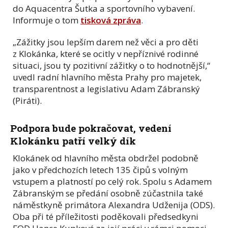
do Aquacentra Šutka a sportovního vybavení.
Informuje o tom
tisková zpráva
.
„Zážitky jsou lepším darem než věci a pro děti
z Klokánka, které se ocitly v nepříznivé rodinné
situaci, jsou ty pozitivní zážitky o to hodnotnější,“
uvedl radní hlavního města Prahy pro majetek,
transparentnost a legislativu Adam Zábranský
(Piráti).
Podpora bude pokračovat, vedení
Klokánku patří velký dík
Klokánek od hlavního města obdržel podobně
jako v předchozích letech 135 čipů s volným
vstupem a platností po celý rok. Spolu s Adamem
Zábranským se předání osobně zúčastnila také
náměstkyně primátora Alexandra Udženija (ODS).
Oba při té příležitosti poděkovali předsedkyni