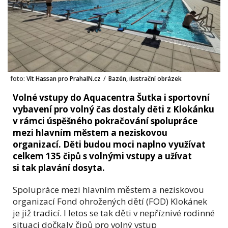
foto:
Vít Hassan pro PrahaIN.cz
/
Bazén, ilustrační obrázek
Volné vstupy do Aquacentra Šutka i sportovní
vybavení pro volný čas dostaly děti z Klokánku
v rámci úspěšného pokračování spolupráce
mezi hlavním městem a neziskovou
organizací. Děti budou moci naplno využívat
celkem 135 čipů s volnými vstupy a užívat
si tak plavání dosyta.
Spolupráce mezi hlavním městem a neziskovou
organizací Fond ohrožených dětí (FOD) Klokánek
je již tradicí. I letos se tak děti v nepříznivé rodinné
situaci dočkaly čipů pro volný vstup