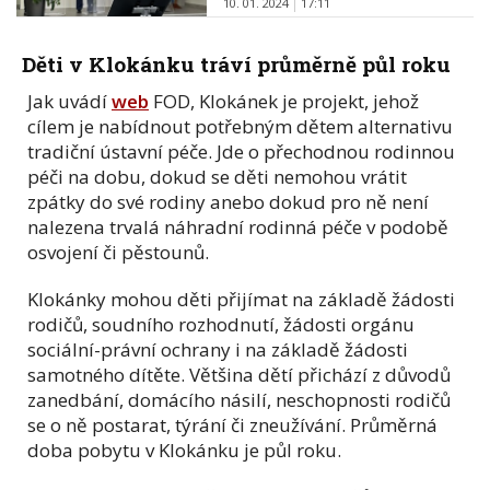
10. 01. 2024
17:11
Děti v Klokánku tráví průměrně půl roku
Jak uvádí
web
FOD, Klokánek je projekt, jehož
cílem je nabídnout potřebným dětem alternativu
tradiční ústavní péče. Jde o přechodnou rodinnou
péči na dobu, dokud se děti nemohou vrátit
zpátky do své rodiny anebo dokud pro ně není
nalezena trvalá náhradní rodinná péče v podobě
osvojení či pěstounů.
Klokánky mohou děti přijímat na základě žádosti
rodičů, soudního rozhodnutí, žádosti orgánu
sociální-právní ochrany i na základě žádosti
samotného dítěte. Většina dětí přichází z důvodů
zanedbání, domácího násilí, neschopnosti rodičů
se o ně postarat, týrání či zneužívání. Průměrná
doba pobytu v Klokánku je půl roku.