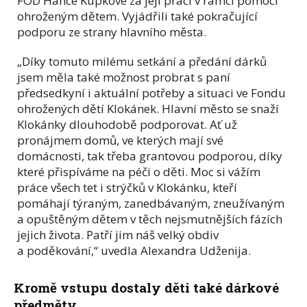
FOD Hance Kupkové za její práci v rámci pomoci
ohroženým dětem. Vyjádřili také pokračující
podporu ze strany hlavního města.
„Díky tomuto milému setkání a předání dárků
jsem měla také možnost probrat s paní
předsedkyní i aktuální potřeby a situaci ve Fondu
ohrožených dětí Klokánek. Hlavní město se snaží
Klokánky dlouhodobě podporovat. Ať už
pronájmem domů, ve kterých mají své
domácnosti, tak třeba grantovou podporou, díky
které přispíváme na péči o děti. Moc si vážím
práce všech tet i strýčků v Klokánku, kteří
pomáhají týraným, zanedbávaným, zneužívaným
a opuštěným dětem v těch nejsmutnějších fázích
jejich života. Patří jim náš velký obdiv
a poděkování,“ uvedla Alexandra Udženija.
Kromě vstupu dostaly děti také dárkové
předměty