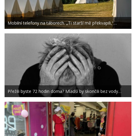
Mobilní telefony na táborech. „Ti starší mě překvapili,“…
Přežili byste 72 hodin doma? Mladší by skončili bez vody…