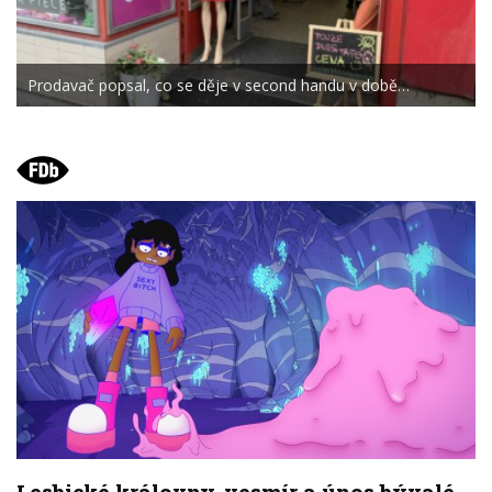
Prodavač popsal, co se děje v second handu v době…
Lesbické královny, vesmír a únos bývalé.