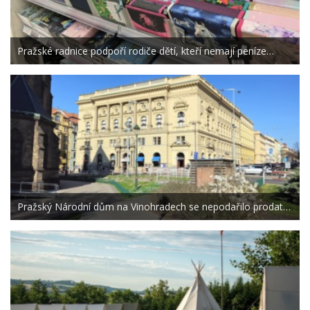
Pražské radnice podpoří rodiče dětí, kteří nemají peníze…
Pražský Národní dům na Vinohradech se nepodařilo prodat…