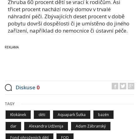
Zhruba 60 procent dětí se vrací k rodičům. Asi
třicet procent nachází nový domov v trvalé
náhradní péči. Zbývajících deset procent v době
pobytu dovrší dospělosti či je umístěno do jiného
zařízení, například do nemocnice či ústavní péče.
Diskuse
0
TAGY
Klokánek
děti
Aquapark Šutka
bazén
dar
Alexandra Udženija
Adam Zábranský
Fond ohrožených dětí
FOD