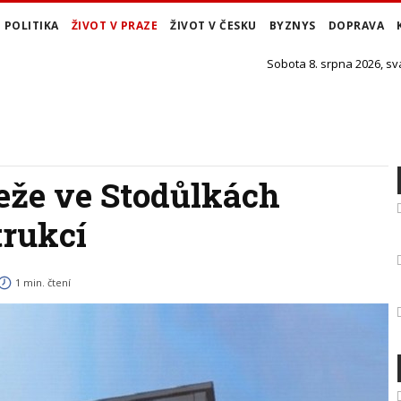
POLITIKA
ŽIVOT V PRAZE
ŽIVOT V ČESKU
BYZNYS
DOPRAVA
Sobota 8. srpna 2026, sv
eže ve Stodůlkách
trukcí
1 min. čtení