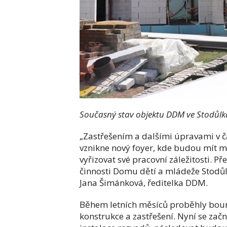
Současný stav objektu DDM ve Stodůlk
„Zastřešením a dalšími úpravami v č
vznikne nový foyer, kde budou mít mož
vyřizovat své pracovní záležitosti. P
činnosti Domu dětí a mládeže Stodůl
Jana Šimánková, ředitelka DDM.
Během letních měsíců proběhly bour
konstrukce a zastřešení. Nyní se začn