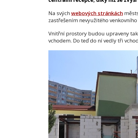
Na svých
webových stránkách
městsk
zastřešením nevyužitého venkovního
Vnitřní prostory budou upraveny tak,
vchodem. Do teď do ní vedly tři vch