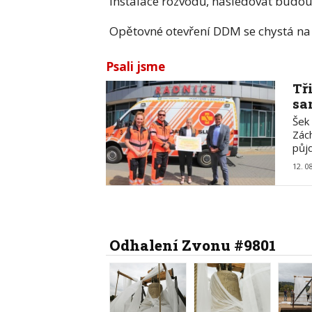
instalace rozvodů, následovat budou v
Opětovné otevření DDM se chystá na l
Psali jsme
Tř
sa
Šek
Zác
půj
12. 0
Odhalení Zvonu #9801