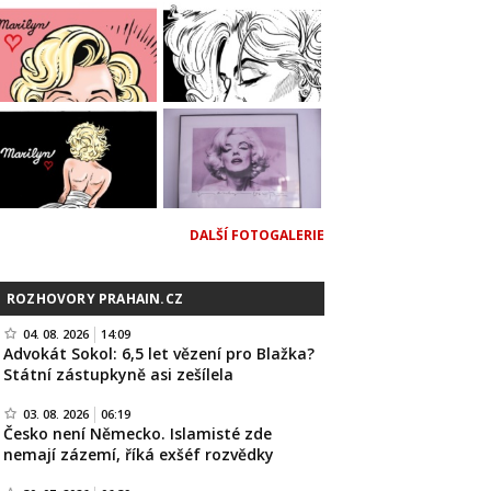
DALŠÍ FOTOGALERIE
ROZHOVORY PRAHAIN.CZ
04. 08. 2026
14:09
Advokát Sokol: 6,5 let vězení pro Blažka?
Státní zástupkyně asi zešílela
03. 08. 2026
06:19
Česko není Německo. Islamisté zde
nemají zázemí, říká exšéf rozvědky