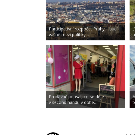
Participativní rozpočet Prahy 1 budí
„
vášně mezi politiky…
a
Prodavač popsal, co se děje
A
v second handu v době…
t