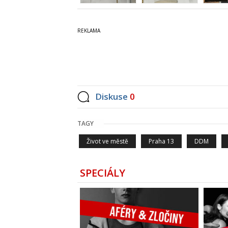
Diskuse
0
TAGY
Život ve městě
Praha 13
DDM
SPECIÁLY