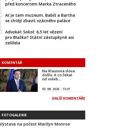
před koncertem Marka Ztraceného
Ať je tam muzeum. Babiš a Bartha
se chtějí zbavit vzácného paláce
Advokát Sokol: 6,5 let vězení
pro Blažka? Státní zástupkyně asi
zešílela
KOMENTÁŘ
Na Klausova slova
došlo. A co čekat
od voleb…
05. 08. 2026
15:01
DALŠÍ KOMENTÁŘE
FOTOGALERIE
Výstava na počest Marilyn Monroe