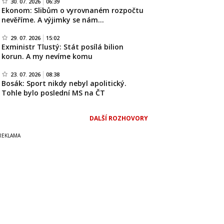
30. 07. 2026
06:39
Ekonom: Slibům o vyrovnaném rozpočtu
nevěříme. A výjimky se nám…
29. 07. 2026
15:02
Exministr Tlustý: Stát posílá bilion
korun. A my nevíme komu
23. 07. 2026
08:38
Bosák: Sport nikdy nebyl apolitický.
Tohle bylo poslední MS na ČT
DALŠÍ ROZHOVORY