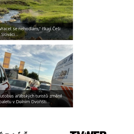
Vracet se nehodlám,“ říkají Češi
 Slováci…
utobus arabských turistů změnil
oaletu v Dolním Dvořišti…