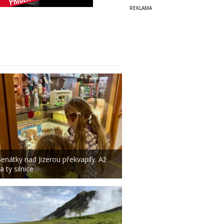
enátky nad Jizerou překvapily. Až
a ty silnice