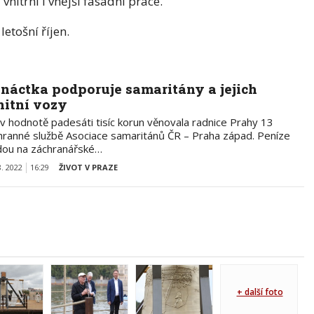
nitřní i vnější fasádní práce.
etošní říjen.
ináctka podporuje samaritány a jejich
nitní vozy
 v hodnotě padesáti tisíc korun věnovala radnice Prahy 13
hranné službě Asociace samaritánů ČR – Praha západ. Peníze
dou na záchranářské…
8. 2022
16:29
ŽIVOT V PRAZE
+ další foto