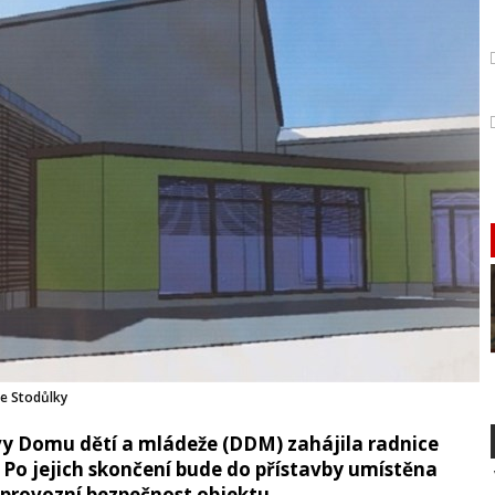
že Stodůlky
vy Domu dětí a mládeže (DDM) zahájila radnice
Po jejich skončení bude do přístavby umístěna
í provozní bezpečnost objektu.