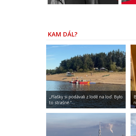
KAM DÁL?
„Flašky si podávali z lodě na loď. Bylo
B
to strašné.“…
n