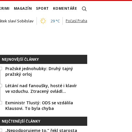
KRIMI
MAGAZÍN
SPORT
KOMENTÁŘE
átek slaví Soběslav
29 °C
Počasí Praha
NEJNOVĚJŠÍ ČLÁNKY
Pražské jednohubky: Druhý tajný
pražský orloj
Létání nad fanoušky, hosté i klavír
ve vzduchu. Ztracený ovládl…
Exministr Tlustý: ODS se vzdálila
Klausovi. To byla chyba
NEJČTENĚJŠÍ ČLÁNKY
„Nepodporujeme to,“ řekl starosta