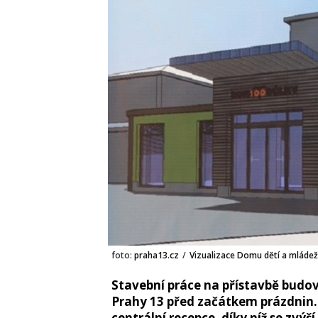
foto:
praha13.cz
/
Vizualizace Domu dětí a mláde
Stavební práce na přístavbě budo
Prahy 13 před začátkem prázdnin. 
centrální recepce, díky níž se zvýš