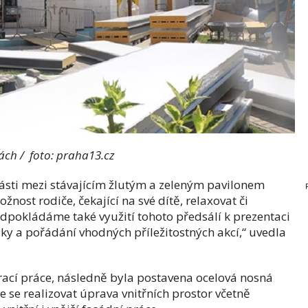
ách / foto: praha13.cz
ásti mezi stávajícím žlutým a zeleným pavilonem
nost rodiče, čekající na své dítě, relaxovat či
ředpokládáme také využití tohoto předsálí k prezentaci
ky a pořádání vhodných příležitostných akcí,“ uvedla
ací práce, následně byla postavena ocelová nosná
e se realizovat úprava vnitřních prostor včetně