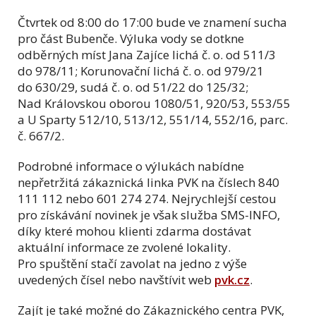
Čtvrtek od 8:00 do 17:00 bude ve znamení sucha
pro část Bubenče. Výluka vody se dotkne
odběrných míst Jana Zajíce lichá č. o. od 511/3
do 978/11; Korunovační lichá č. o. od 979/21
do 630/29, sudá č. o. od 51/22 do 125/32;
Nad Královskou oborou 1080/51, 920/53, 553/55
a U Sparty 512/10, 513/12, 551/14, 552/16, parc.
č. 667/2.
Podrobné informace o výlukách nabídne
nepřetržitá zákaznická linka PVK na číslech 840
111 112 nebo 601 274 274. Nejrychlejší cestou
pro získávání novinek je však služba SMS-INFO,
díky které mohou klienti zdarma dostávat
aktuální informace ze zvolené lokality.
Pro spuštění stačí zavolat na jedno z výše
uvedených čísel nebo navštívit web
pvk.cz
.
Zajít je také možné do Zákaznického centra PVK,