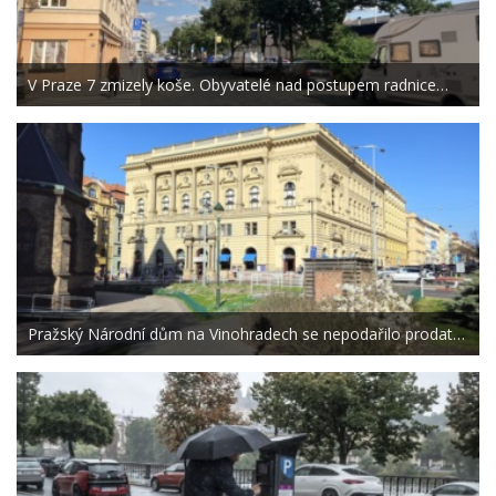
V Praze 7 zmizely koše. Obyvatelé nad postupem radnice…
Pražský Národní dům na Vinohradech se nepodařilo prodat…