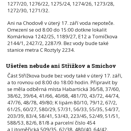
1277/20, 1276/22, 1275/24, 1274/26, 1273/28,
1272/30, 1271/32.
Ani na Chodově v úterý 17. září voda nepoteče.
Omezení se od 8:00 do 15:00 dotkne lokalit
Komárkova 1242/25, 1189/27, E12 a Tomíčkova
2144/1, 2427/2, 2287/9. Bez vody bude také
stanice metra C Roztyly 2234.
Ušetřen nebude ani Střížkov a Smíchov
Část Střížkova bude bez vody také v úterý 17. září,
a to rovnou od 8:00 do 18:00 hodin. Připravit by
se měla odběrná místa Habartická 36/58, 37/60,
38/62, 39/64, 41/66, 40/68, 481/70, 43/72, 44/74,
47/76, 48/78, 49/80; K lipám 80/10, 79/12, 67/2,
61/25, 60/27, 580/29, 57/31, 56/33, 55/35, 54/37,
203/39, 83/4, 58/41, 53/43, 223/45, 52/49, 51/51,
588/53, 82/6, 81/8 a parcelní číslo 454
a Litoměřická 509/35, 62/38, 480/40, 64/42.