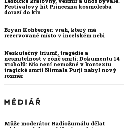
Lesbické královny, vesmír a únos bývalé.
Festivalový hit Princezna kosmolesba
dorazí do kin
Bryan Kohberger: vrah, který má
rezervované místo v incelském nebi
Neskutečný triumf, tragédie a
nesmrtelnost v zóně smrti: Dokumentu 14
vrcholů: Nic není nemožné v kontextu
tragické smrti Nirmala Purji nabyl nový
rozměr
Může moderátor Radiožurnálu dělat