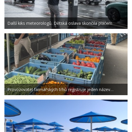
Další kiks meteorologů. Dětská oslava skončila pláčem
Provozovatel farmářských trhů registruje jeden název…