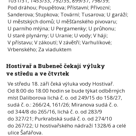
1031/31, 1453/33, 792/35, 899/37, 798/39;
Pod dráhou; Poupětova; Přístavní; Přívozní;
Sanderova; Stupkova; Tovární; Tusarova; U garáží;
U městských domů; U měšťanského pivovaru;
U parního mlýna; U Pergamenky; U průhonu;
U staré plynárny; U Uranie; U vody; V háji;
V přístavu; V zákoutí; V závětří; Varhulíkové;
Vrbenského; Za viaduktem
Hostivař a Bubeneč čekají výluky
ve středu a ve čtvrtek
Ve středu 18. září čeká výluka vody Hostivař.
Od 8:00 do 18:00 hodin se bude týkat odběrných
míst Daliborova lichá č. o. od 249/15 do 158/27,
sudá č. o.: 266/24, 161/26; Miranova sudá č. o.
od 344/8 do 265/16, lichá č. o. od 283/9
do 327/21; Purkrabská sudá č. o. od 274/10
do 267/22; U hostivařského nádraží 1328/6 a celé
ulice Šafářova.