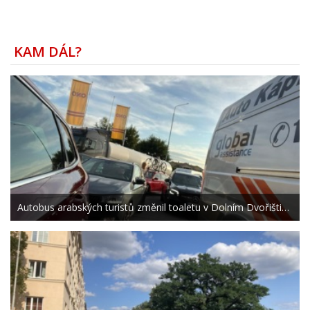
KAM DÁL?
Autobus arabských turistů změnil toaletu v Dolním Dvořišti…