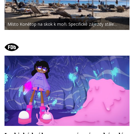
Místo Konětop na skok k moři. Specifické zájezdy stále…