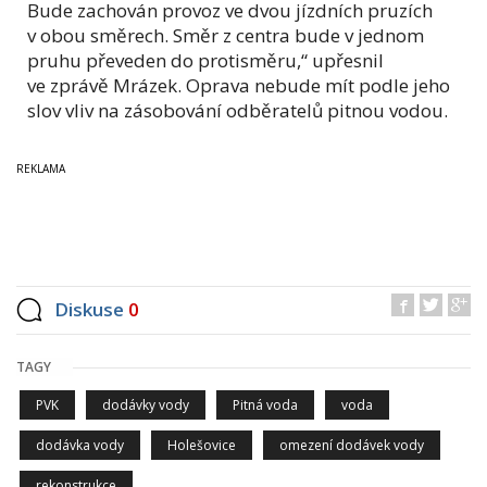
Bude zachován provoz ve dvou jízdních pruzích
v obou směrech. Směr z centra bude v jednom
pruhu převeden do protisměru,“ upřesnil
ve zprávě Mrázek. Oprava nebude mít podle jeho
slov vliv na zásobování odběratelů pitnou vodou.
Diskuse
0
TAGY
PVK
dodávky vody
Pitná voda
voda
dodávka vody
Holešovice
omezení dodávek vody
rekonstrukce