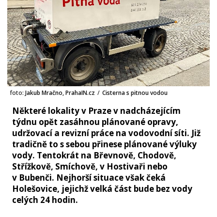
foto:
Jakub Mračno, PrahaIN.cz
/
Cisterna s pitnou vodou
Některé lokality v Praze v nadcházejícím
týdnu opět zasáhnou plánované opravy,
udržovací a revizní práce na vodovodní síti. Již
tradičně to s sebou přinese plánované výluky
vody. Tentokrát na Břevnově, Chodově,
Střížkově, Smíchově, v Hostivaři nebo
v Bubenči. Nejhorší situace však čeká
Holešovice, jejichž velká část bude bez vody
celých 24 hodin.