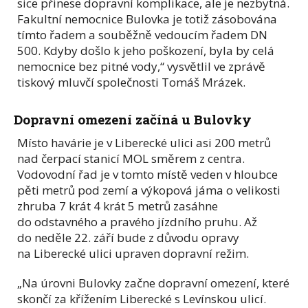
sice přinese dopravní komplikace, ale je nezbytná.
Fakultní nemocnice Bulovka je totiž zásobována
tímto řadem a souběžně vedoucím řadem DN
500. Kdyby došlo k jeho poškození, byla by celá
nemocnice bez pitné vody,“ vysvětlil ve zprávě
tiskový mluvčí společnosti Tomáš Mrázek.
Dopravní omezení začíná u Bulovky
Místo havárie je v Liberecké ulici asi 200 metrů
nad čerpací stanicí MOL směrem z centra.
Vodovodní řad je v tomto místě veden v hloubce
pěti metrů pod zemí a výkopová jáma o velikosti
zhruba 7 krát 4 krát 5 metrů zasáhne
do odstavného a pravého jízdního pruhu. Až
do neděle 22. září bude z důvodu opravy
na Liberecké ulici upraven dopravní režim.
„Na úrovni Bulovky začne dopravní omezení, které
skončí za křížením Liberecké s Levínskou ulicí.