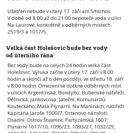
Ušetřen nebude v úterý 17. září ani Smíchov.
V době od 8:00 až do 21:00 nepoteče voda v ulici
Na Laurové, konkrétně v odběrných místech
2519/3 a 1017/5.
Velká část Holešovic bude bez vody
od úterního rána
Bez vody bude na celých 24 hodin velká část
Holešovic. Výluka začne v úterý 17. září v 8:00
hodin a skončí až o den později, ve středu 18. září
v 8:00 hodin. Omezení se dotkne odběrných míst
v ulicích Argentinská; Bondyho; Bubenské nábřeží;
Dělnická; Jankovcova; Jateční; Komunardů;
Kouteckého; Malá Plynární; Na Maninách; nábřeží
Kapitána Jaroše 1000/7; Ortenovo náměstí;
Osadní; Ostrov Štvanice; Partyzánská 1607;
Plynární 1617/10, 1096/23, 1093/27, 1032/29,