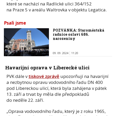
které se nachází na Radlické ulici 364/152
na Praze 5 v areálu Waltrovka v objektu Legatica.
Psali jsme
POZVÁNKA: Staroměstská
radnice oslaví 686.
narozeniny
09. 09. 2024
11:20
Havarijní oprava v Liberecké ulici
PVK dále v
tiskové zprávě
upozorňují na havarijní
a nezbytnou opravu vodovodního řadu DN 400
pod Libereckou ulicí, která byla zahájena v pátek
13. září a trvat by měla dle předpokladů
do neděle 22. září.
„Oprava vodovodního řadu, který je z roku 1965,