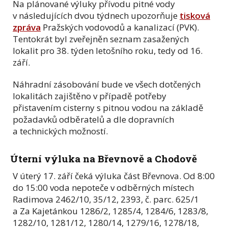
Na plánované výluky přívodu pitné vody
v následujících dvou týdnech upozorňuje
tisková
zpráva
Pražských vodovodů a kanalizací (PVK).
Tentokrát byl zveřejněn seznam zasažených
lokalit pro 38. týden letošního roku, tedy od 16.
září.
Náhradní zásobování bude ve všech dotčených
lokalitách zajištěno v případě potřeby
přistavením cisterny s pitnou vodou na základě
požadavků odběratelů a dle dopravních
a technických možností.
Úterní výluka na Břevnově a Chodově
V úterý 17. září čeká výluka část Břevnova. Od 8:00
do 15:00 voda nepoteče v odběrných místech
Radimova 2462/10, 35/12, 2393, č. parc. 625/1
a Za Kajetánkou 1286/2, 1285/4, 1284/6, 1283/8,
1282/10, 1281/12, 1280/14, 1279/16, 1278/18,