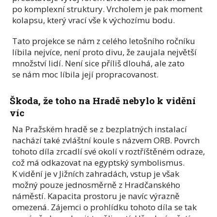
po komplexní struktury. Vrcholem je pak moment
kolapsu, který vrací vše k výchozímu bodu.
Tato projekce se nám z celého letošního ročníku
líbila nejvíce, není proto divu, že zaujala největší
množství lidí. Není sice příliš dlouhá, ale zato
se nám moc líbila její propracovanost.
Škoda, že toho na Hradě nebylo k vidění
víc
Na Pražském hradě se z bezplatných instalací
nachází také zvláštní koule s názvem ORB. Povrch
tohoto díla zrcadlí své okolí v roztříštěném odraze,
což má odkazovat na egyptský symbolismus.
K vidění je v Jižních zahradách, vstup je však
možný pouze jednosměrně z Hradčanského
náměstí. Kapacita prostoru je navíc výrazně
omezená. Zájemci o prohlídku tohoto díla se tak