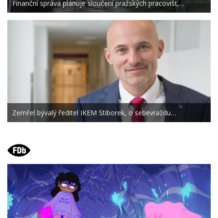
Finanční správa plánuje sloučení pražských pracovišť,…
Zemřel bývalý ředitel IKEM Stiborek, o sebevraždu…