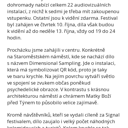
dohromady nabízí celkem 22 audiovizuálních
instalací, z nichž k sedmi je třeba mít zakoupenou
vstupenku. Ostatní jsou k vidění zdarma. Festival
byl zahájen ve čtvrtek 10. října, díla však budou
k vidění až do neděle 13. října, vždy od 19 do 24
hodin.
Procházku jsme zahájili v centru. Konkrétně
na Staroměstském náměstí, kde se nachází dílo
s názvem Dimensional Sampling. Jde o instalaci,
která má symbolizovat QR kód, proto je taky
ve tvaru krychle. Na jejím povrchu vytváří světlo
ve spojení se zvukem občas poněkud
psychedelické obrazce. V kontrastu s krásnou
architekturou náměstí a chrámem Matky Boží
před Týnem to působilo velice zajímavě.
Kromě návštěvníků, kteří se vydali cíleně za Signal
festivalem, dílo zaujalo i velký počet náhodných
kolemjdoucích a turistů. Kolem krychle se tak