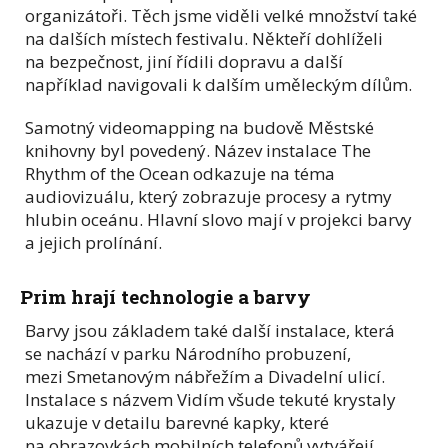
organizátoři. Těch jsme viděli velké množství také
na dalších místech festivalu. Někteří dohlíželi
na bezpečnost, jiní řídili dopravu a další
například navigovali k dalším uměleckým dílům.
Samotný videomapping na budově Městské
knihovny byl povedený. Název instalace The
Rhythm of the Ocean odkazuje na téma
audiovizuálu, který zobrazuje procesy a rytmy
hlubin oceánu. Hlavní slovo mají v projekci barvy
a jejich prolínání.
Prim hrají technologie a barvy
Barvy jsou základem také další instalace, která
se nachází v parku Národního probuzení,
mezi Smetanovým nábřežím a Divadelní ulicí.
Instalace s názvem Vidím všude tekuté krystaly
ukazuje v detailu barevné kapky, které
na obrazovkách mobilních telefonů vytvářejí