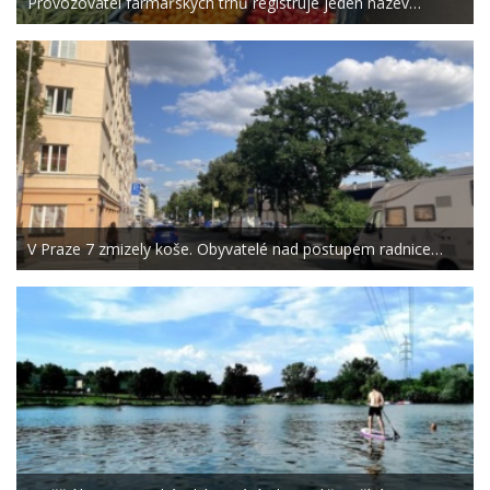
Provozovatel farmářských trhů registruje jeden název…
V Praze 7 zmizely koše. Obyvatelé nad postupem radnice…