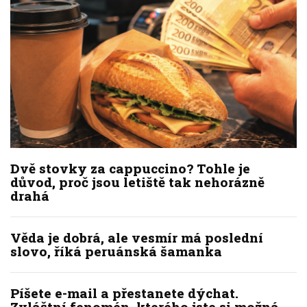
Dvě stovky za cappuccino? Tohle je
důvod, proč jsou letiště tak nehorázně
drahá
Věda je dobrá, ale vesmír má poslední
slovo, říká peruánská šamanka
Píšete e-mail a přestanete dýchat.
Zvláštní fenomén, kterého jste si možná