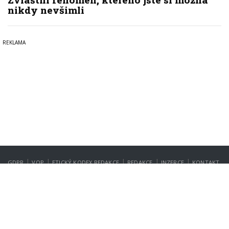
nikdy nevšimli
|
|
|
|
|
GDPR
VOP
ETICKÝ KODEX REDAKCE
REDAKCE
INZERCE
KONTAKT
NASTAVENÍ SOUKROMÍ
Copyright © 2022-2026
PrahaIN.cz