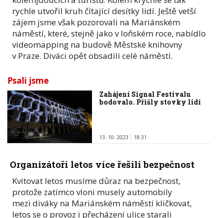
rychle utvořil kruh čítající desítky lidí. Ještě vetší
zájem jsme však pozorovali na Mariánském
náměstí, které, stejně jako v loňském roce, nabídlo
videomapping na budově Městské knihovny
v Praze. Diváci opět obsadili celé náměstí.
Psali jsme
Zahájení Signal Festivalu
bodovalo. Přišly stovky lidí
13. 10. 2023
18:31
Organizátoři letos více řešili bezpečnost
Kvitovat letos musíme důraz na bezpečnost,
protože zatímco vloni musely automobily
mezi diváky na Mariánském náměstí kličkovat,
letos se o provoz i přecházení ulice starali