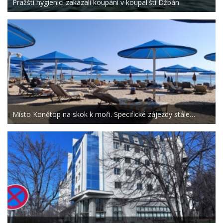
Pražští hygienici zakázali koupání v koupališti Džbán
Místo Konětop na skok k moři. Specifické zájezdy stále…