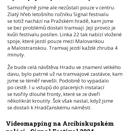
Samozřejmě jsme ale nezůstali pouze v centru.
Zlatý hřeb letošního ročníku Signal festivalu
se totiž nachází na Pražském hradě, kam jsme
se bez problémů dostali tramvají. Její provoz je
kvůli festivalu posílen. Linka 22 tak nabízí vložené
spoje, které jezdí pouze mezi Malovankou
a Malostranskou. Tramvaj jezdí každé zhruba 4
minuty.
Že bude celá návštěva Hradu ve znamení velkého
davu, bylo patrné už na tramvajové zastávce, kam
jsme se téměř nevešli. Podobně to vypadalo
po cestě. I u vstupů do placených instalací
se tvořily dlouhé fronty, které se ze dveří
několikrát kroutily. Šok však nastal, když jsme
se dostali k Hradčanskému náměstí.
Videomapping na Arcibiskupském