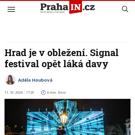
Hrad je v obležení. Signal
festival opět láká davy
Adéla Houbová
11. 10. 2024
17:20
6 min. čtení