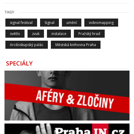
TAGY
signal festival
Signal
umění
videomapping
světlo
zvuk
instalace
Pražský hrad
Arcibiskupský palác
Městská knihovna Praha
SPECIÁLY