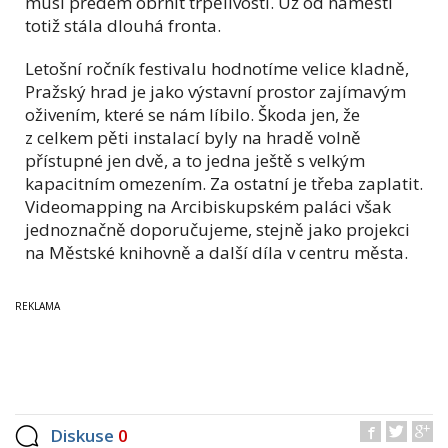
musí předem obrnit trpělivostí. Už od náměstí
totiž stála dlouhá fronta.
Letošní ročník festivalu hodnotíme velice kladně,
Pražský hrad je jako výstavní prostor zajímavým
oživením, které se nám líbilo. Škoda jen, že
z celkem pěti instalací byly na hradě volně
přístupné jen dvě, a to jedna ještě s velkým
kapacitním omezením. Za ostatní je třeba zaplatit.
Videomapping na Arcibiskupském paláci však
jednoznačně doporučujeme, stejně jako projekci
na Městské knihovně a další díla v centru města.
Diskuse
0