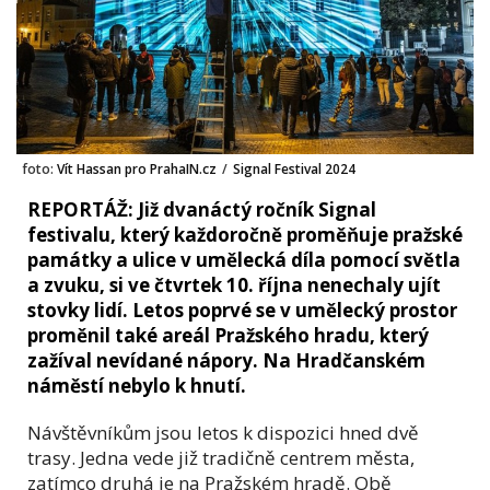
foto:
Vít Hassan pro PrahaIN.cz
/
Signal Festival 2024
REPORTÁŽ: Již dvanáctý ročník Signal
festivalu, který každoročně proměňuje pražské
památky a ulice v umělecká díla pomocí světla
a zvuku, si ve čtvrtek 10. října nenechaly ujít
stovky lidí. Letos poprvé se v umělecký prostor
proměnil také areál Pražského hradu, který
zažíval nevídané nápory. Na Hradčanském
náměstí nebylo k hnutí.
Návštěvníkům jsou letos k dispozici hned dvě
trasy. Jedna vede již tradičně centrem města,
zatímco druhá je na Pražském hradě. Obě