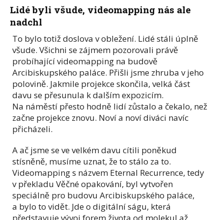
Lidé byli všude, videomapping nás ale
nadchl
To bylo totiž doslova v obležení. Lidé stáli úplně
všude. Všichni se zájmem pozorovali právě
probíhající videomapping na budově
Arcibiskupského paláce. Přišli jsme zhruba v jeho
polovině. Jakmile projekce skončila, velká část
davu se přesunula k dalším expozicím.
Na náměstí přesto hodně lidí zůstalo a čekalo, než
začne projekce znovu. Noví a noví diváci navíc
přicházeli.
A ač jsme se ve velkém davu cítili poněkud
stísněně, musíme uznat, že to stálo za to.
Videomapping s názvem Eternal Recurrence, tedy
v překladu Věčné opakování, byl vytvořen
speciálně pro budovu Arcibiskupského paláce,
a bylo to vidět. Jde o digitální ságu, která
představuje vývoj forem života od molekul až