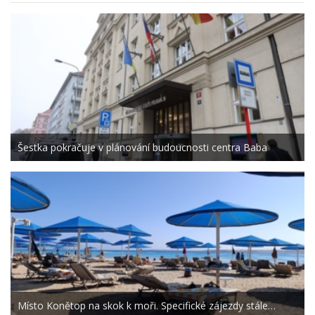
Šestka pokračuje v plánování budoucnosti centra Baba
Místo Konětop na skok k moři. Specifické zájezdy stále…