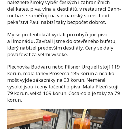
naleznete široký výběr českých i zahraničních
delikates, piva, vína a destilátů, v restauraci Banh-
mi-ba se zaměřují na vietnamský street-food,
pekařství Paul nabízí taky bezpočet dobrot.
My se protentokrát vydali pro obyčejné pivo
a limonádu. Zavítali jsme do otevřeného bufetu,
který nabízel především destiláty. Ceny se daly
považovat za velmi vysoké.
Plechovka Budvaru nebo Pilsner Urquell stojí 119
korun, malá lahev Prosecca 185 korun a nealko
mošt vyjde zákazníky na 93 korun. Neméně
vysoké jsou i ceny točeného piva. Malá Plzeň stojí
79 korun, velká 109 korun. Coca-cola je taky za 79
korun.