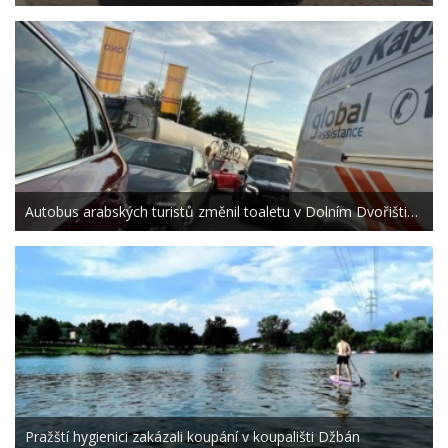
Autobus arabských turistů změnil toaletu v Dolním Dvořišti…
Pražští hygienici zakázali koupání v koupališti Džbán