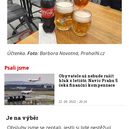
Účtenka.
Foto
: Barbora Novotná, PrahaIN.cz
Psali jsme
Obyvatele už nebude rušit
hluk z letiště. Navíc Prahu 5
čeká finanční kompenzace
22. 09. 2022
20:26
Je na výběr
Obsluhy jsme se zeptali, jestli si lidé nestěžují