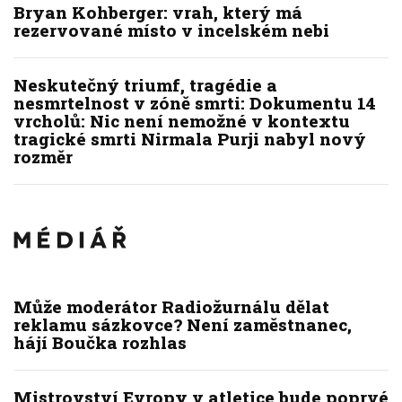
Bryan Kohberger: vrah, který má
rezervované místo v incelském nebi
Neskutečný triumf, tragédie a
nesmrtelnost v zóně smrti: Dokumentu 14
vrcholů: Nic není nemožné v kontextu
tragické smrti Nirmala Purji nabyl nový
rozměr
Může moderátor Radiožurnálu dělat
reklamu sázkovce? Není zaměstnanec,
hájí Boučka rozhlas
Mistrovství Evropy v atletice bude poprvé