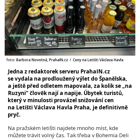
foto:
Barbora Novotná, PrahaIN.cz
/
Ceny na Letišti Václava Havla
Jedna z redaktorek serveru PrahaIN.cz
se vydala na prodloužený výlet do Španělska,
a ještě před odletem mapovala, za kolik se „na
Ruzyni“ člověk nají a napije. Úbytek turistů,
který v minulosti provázel snižování cen
na Letišti Václava Havla Praha, je definitivně
pryč.
Na pražském letišti najdete mnoho míst, kde
můžete trávit volný čas. Tak třeba v Bohemia Deli