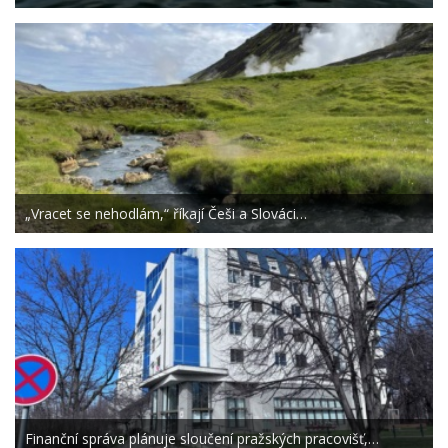
„Vracet se nehodlám,“ říkají Češi a Slováci…
Finanční správa plánuje sloučení pražských pracovišť,…