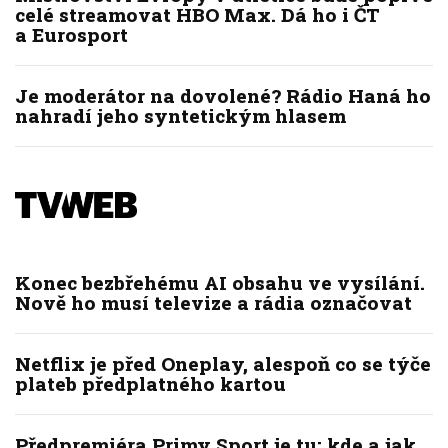
celé streamovat HBO Max. Dá ho i ČT
a Eurosport
Je moderátor na dovolené? Rádio Haná ho
nahradí jeho syntetickým hlasem
Konec bezbřehému AI obsahu ve vysílání.
Nově ho musí televize a rádia označovat
Netflix je před Oneplay, alespoň co se týče
plateb předplatného kartou
Předpremiéra Primy Sport je tu: kde a jak