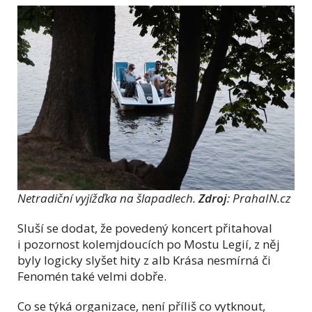
Netradiční vyjížďka na šlapadlech.
Zdroj
: PrahaIN.cz
Sluší se dodat, že povedený koncert přitahoval
i pozornost kolemjdoucích po Mostu Legií, z něj
byly logicky slyšet hity z alb Krása nesmírná či
Fenomén také velmi dobře.
Co se týká organizace, není příliš co vytknout,