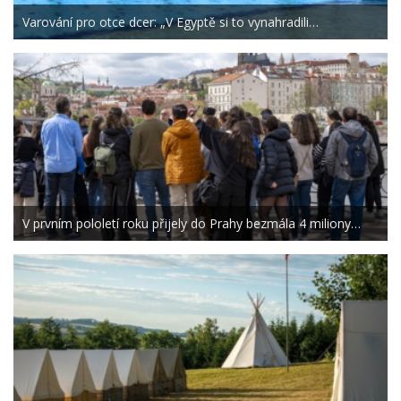
Varování pro otce dcer: „V Egyptě si to vynahradili…
V prvním pololetí roku přijely do Prahy bezmála 4 miliony…