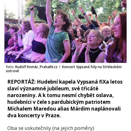
foto:
Rudolf Komár, PrahaIN.cz
/
Koncert Vypsané fiXy na Střeleckém
ostrově
REPORTÁŽ: Hudební kapela Vypsaná fiXa letos
slaví významné jubileum, své třicáté
narozeniny. A k tomu nesmí chybět oslava,
hudebníci v čele s pardubickým patriotem
Michalem Maredou alias Márdim naplánovali
dva koncerty v Praze.
Oba se uskutečnily (na jejich poměry)