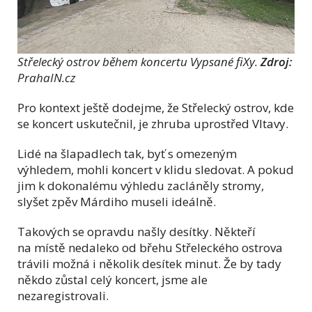
Střelecký ostrov během koncertu Vypsané fiXy.
Zdroj:
PrahaIN.cz
Pro kontext ještě dodejme, že Střelecký ostrov, kde
se koncert uskutečnil, je zhruba uprostřed Vltavy.
Lidé na šlapadlech tak, byť s omezeným
výhledem, mohli koncert v klidu sledovat. A pokud
jim k dokonalému výhledu zacláněly stromy,
slyšet zpěv Márdiho museli ideálně.
Takových se opravdu našly desítky. Někteří
na místě nedaleko od břehu Střeleckého ostrova
trávili možná i několik desítek minut. Že by tady
někdo zůstal celý koncert, jsme ale
nezaregistrovali.