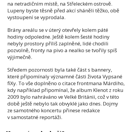
na netradičním místě, na Střeleckém ostrově.
Lupeny byste těsně před akcí sháněli těžko, obě
vystoupení se vyprodala.
Brány areálu se v úterý otevřely kolem páté
hodiny odpoledne. Ještě kolem šesté hodiny
nebyly prostory příliš zaplněné, lidé chodili
pozvolně, fronty na pivo a nealko se tvořily spíš
výjimečně.
Středem pozornosti byla také část s bannery,
které připomínaly významné části života Vypsané
fiXy. To vše doplněno o citace frontmana Márdiho,
kdy například připomínal, že album Klenot z roku
2009 bylo nahráváno ve Velké Británii, což v této
době ještě nebylo tak obvyklé jako dnes. Dojmy
ze samotného koncertu přinese redakce
v samostatné reportáži.