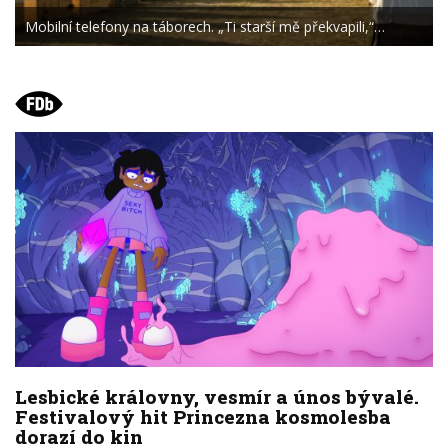
Mobilní telefony na táborech. „Ti starší mě překvapili,“…
Lesbické královny, vesmír a únos bývalé.
Festivalový hit Princezna kosmolesba
dorazí do kin