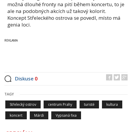
možná dlouhé fronty na pití během koncertu, to je
ale na podobných akcích už takový kolorit.
Koncept Střeleckého ostrova se povedl, místo má
genia loci.
Diskuse
0
TAGY
Střelecký ostrov
centrum Prahy
turisté
kultura
koncert
Márdi
Vypsaná fixa