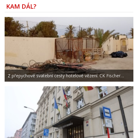
KAM DÁL?
Z přepychové svatební cesty hotelové vězení. CK Fischer…