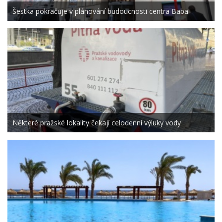
Šestka pokračuje v plánování budoucnosti centra Baba
Některé pražské lokality čekají celodenní výluky vody