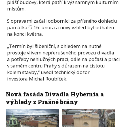
plášť budovy, která patří k významným kulturním
místům.
S opravami začali odborníci za přísného dohledu
památkářů 16. února a nový vzhled byl odhalen
na konci května.
„Termín byl šibeniční, s ohledem na nutné
prostoje vlivem nepřerušeného provozu divadla
a potřeby nehlučných prací, dále na počasí a práci
v samém centru Prahy s důrazem na čistotu
kolem stavby,“ uvedl
technický dozor
investora
Michal Roubíček.
Nová fasáda Divadla Hybernia a
výhledy z Prašné brány