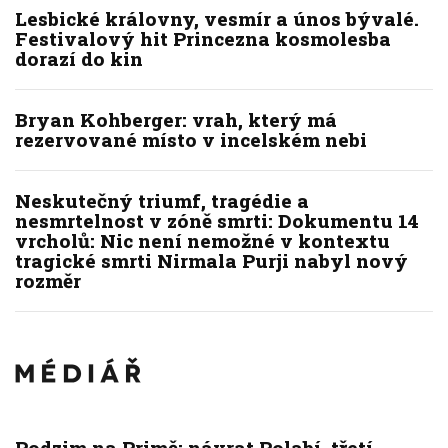
Lesbické královny, vesmír a únos bývalé.
Festivalový hit Princezna kosmolesba
dorazí do kin
Bryan Kohberger: vrah, který má
rezervované místo v incelském nebi
Neskutečný triumf, tragédie a
nesmrtelnost v zóně smrti: Dokumentu 14
vrcholů: Nic není nemožné v kontextu
tragické smrti Nirmala Purji nabyl nový
rozměr
Podzim na Primě: návrat Polabí, třetí