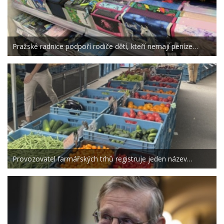
Pražské radnice podpoří rodiče dětí, kteří nemají peníze…
Provozovatel farmářských trhů registruje jeden název…