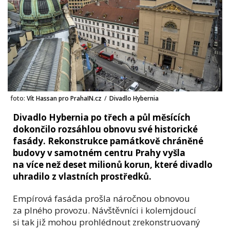
foto:
Vít Hassan pro PrahaIN.cz
/
Divadlo Hybernia
Divadlo Hybernia po třech a půl měsících
dokončilo rozsáhlou obnovu své historické
fasády. Rekonstrukce památkově chráněné
budovy v samotném centru Prahy vyšla
na více než deset milionů korun, které divadlo
uhradilo z vlastních prostředků.
Empírová fasáda prošla náročnou obnovou
za plného provozu. Návštěvníci i kolemjdoucí
si tak již mohou prohlédnout zrekonstruovaný