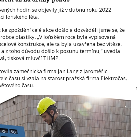
vených hodin se objevily již v dubnu roku 2022
ci loňského léta.
 ke zpoždění celé akce došlo a dozvěděli jsme se, že
ýrobce plastiky. „V loňském roce byla vypisovaná
celové konstrukce, ale ta byla uzavřena bez vítěze.
 a z toho důvodu došlo k posunu termínu,“ uvedla
vá, tisková mluvčí THMP.
tovila zámečnická firma Jan Lang z Jaroměřic
le času si vzala na starost pražská firma Elektročas,
větového času.