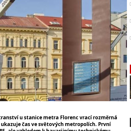
tranství u stanice metra Florenc vrací rozměrná
á ukazuje čas ve světových metropolích. První
985, ale vzhledem k havarijnímu technickému