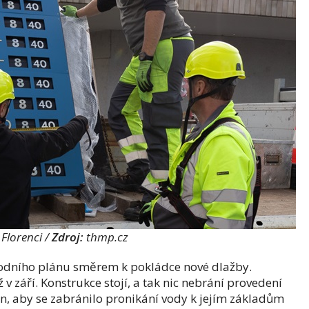
Florenci /
Zdroj:
thmp.cz
vodního plánu směrem k pokládce nové dlažby.
 v září. Konstrukce stojí, a tak nic nebrání provedení
n, aby se zabránilo pronikání vody k jejím základům