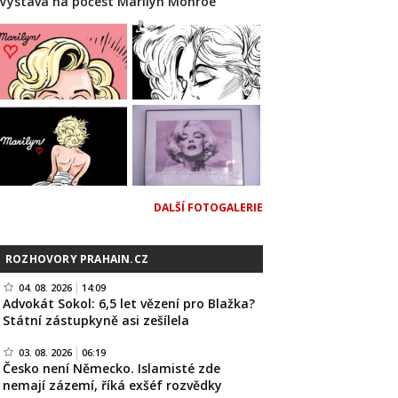
Výstava na počest Marilyn Monroe
DALŠÍ FOTOGALERIE
ROZHOVORY PRAHAIN.CZ
04. 08. 2026
14:09
Advokát Sokol: 6,5 let vězení pro Blažka?
Státní zástupkyně asi zešílela
03. 08. 2026
06:19
Česko není Německo. Islamisté zde
nemají zázemí, říká exšéf rozvědky