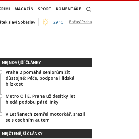
KRIMI
MAGAZÍN
SPORT
KOMENTÁŘE
átek slaví Soběslav
29 °C
Počasí Praha
NEJNOVĚJŠÍ ČLÁNKY
Praha 2 pomáhá seniorům žít
důstojně: Péče, podpora i lidská
blízkost
Metro O i E. Praha už desítky let
hledá podobu páté linky
V Letňanech zemřel motorkář, srazil
se s osobním autem
NEJČTENĚJŠÍ ČLÁNKY