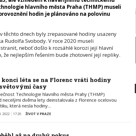
Technologie hlavního města Praha (THMP) museli
zprovoznění hodin je plánováno na polovinu
 těchto dnech byly zrepasované hodiny usazeny
íka Rudolfa Svobody. V roce 2020 museli
ranit, neboť došlo k rozsáhlé korozi její hlavní
, že nejlepším řešením bude zhotovení její repliky.
 konci léta se na Florenc vrátí hodiny
 světovými časy
lečnost Technologie hlavního města Prahy (THMP)
d necelými dvěma lety deinstalovala z Florence ocelovou
tiku, která nesla hodiny…
4. 2022
17:20
ŽIVOT V PRAZE
oběhl až na druhý pokus