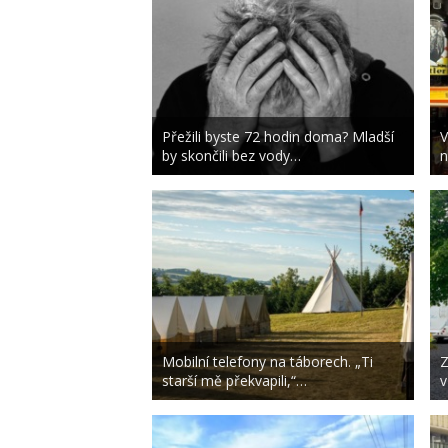
Přežili byste 72 hodin doma? Mladší
V
by skončili bez vody…
n
Mobilní telefony na táborech. „Ti
Z
starší mě překvapili,“…
v