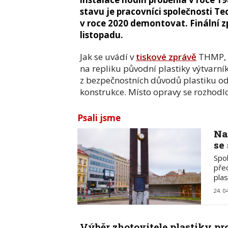
stavu je pracovníci společnosti 
v roce 2020 demontovat. Finální 
listopadu.
Jak se uvádí v
tiskové zprávě
THMP, v
na repliku původní plastiky výtvarn
z bezpečnostních důvodů plastiku odst
konstrukce. Místo opravy se rozhodlo
Psali jsme
Na
se
Spo
pře
plas
24. 0
Výběr zhotovitele plastiky pr