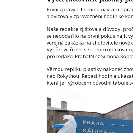
První zprávy o termínu návratu opra
a avizovaly zprovoznění hodin ke kon
Naše redakce zjišťovala důvody, proč
se nepodařilo na první pokus najít v
veřejná zakázka na zhotovitele nové o
Výběrové řízení se potom opakovalo,
pro redakci PrahaIN.cz Simona Kopo
Věrnou repliku plastiky nakonec zho
nad Rokytnou. Repasi hodin a ukazate
která je i výrobcem původní tabule s