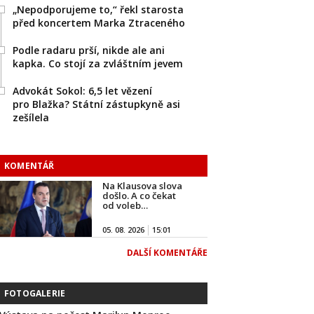
„Nepodporujeme to,“ řekl starosta
před koncertem Marka Ztraceného
Podle radaru prší, nikde ale ani
kapka. Co stojí za zvláštním jevem
Advokát Sokol: 6,5 let vězení
pro Blažka? Státní zástupkyně asi
zešílela
KOMENTÁŘ
Na Klausova slova
došlo. A co čekat
od voleb…
05. 08. 2026
15:01
DALŠÍ KOMENTÁŘE
FOTOGALERIE