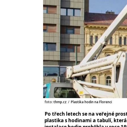
foto:
thmp.cz
/
Plastika hodin na Florenci
Po třech letech se na veřejné pros
plastika s hodinami a tabulí, kter
instalace hodin proběhla v roce 1