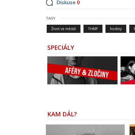
Diskuse
0
TAGY
Život ve městě
THMP
hodiny
SPECIÁLY
KAM DÁL?