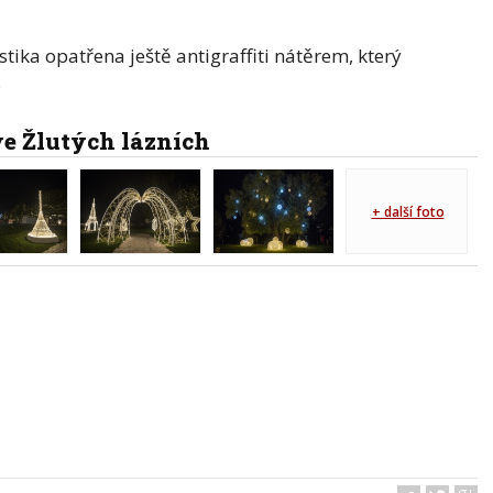
ika opatřena ještě antigraffiti nátěrem, který
.
ve Žlutých lázních
+ další foto