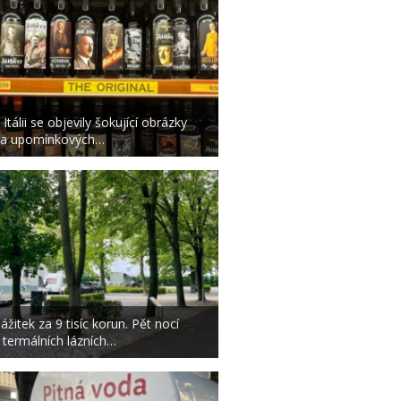
 Itálii se objevily šokující obrázky
a upomínkových…
ážitek za 9 tisíc korun. Pět nocí
 termálních lázních…