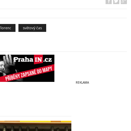
Florenc
světový čas