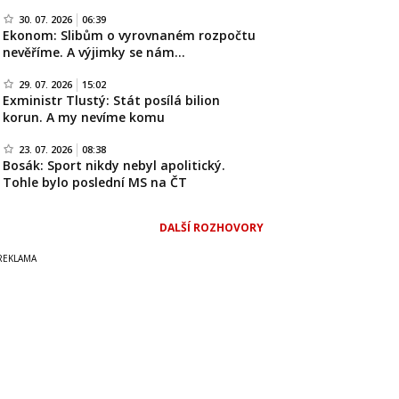
30. 07. 2026
06:39
Ekonom: Slibům o vyrovnaném rozpočtu
nevěříme. A výjimky se nám…
29. 07. 2026
15:02
Exministr Tlustý: Stát posílá bilion
korun. A my nevíme komu
23. 07. 2026
08:38
Bosák: Sport nikdy nebyl apolitický.
Tohle bylo poslední MS na ČT
DALŠÍ ROZHOVORY