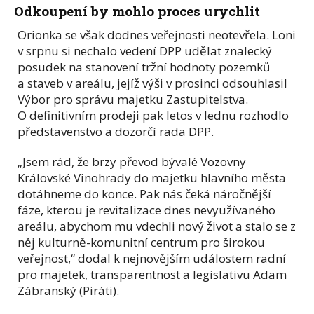
Odkoupení by mohlo proces urychlit
Orionka se však dodnes veřejnosti neotevřela. Loni
v srpnu si nechalo vedení DPP udělat znalecký
posudek na stanovení tržní hodnoty pozemků
a staveb v areálu, jejíž výši v prosinci odsouhlasil
Výbor pro správu majetku Zastupitelstva.
O definitivním prodeji pak letos v lednu rozhodlo
představenstvo a dozorčí rada DPP.
„Jsem rád, že brzy převod bývalé Vozovny
Královské Vinohrady do majetku hlavního města
dotáhneme do konce. Pak nás čeká náročnější
fáze, kterou je revitalizace dnes nevyužívaného
areálu, abychom mu vdechli nový život a stalo se z
něj kulturně-komunitní centrum pro širokou
veřejnost,“ dodal k nejnovějším událostem radní
pro majetek, transparentnost a legislativu Adam
Zábranský (Piráti).