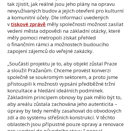
tak zjistit, jak reálné jsou jeho plány na opravu
nevyužívaných budov a jejich otevření pro kulturní
a komunitní účely. Dle informací uvedených
v
tiskové zprávě
měly společnosti možnost zasílat
vedení města odpovědi na základní otázky, které
měly pomoci metropoli získat přehled
o finančním rámci a možnostech budoucího
zapojení zájemců do veřejné zakázky.
„Součástí projektu je to, aby objekt zůstal Praze
a sloužil Pražanům. Chceme provést konverzi
společně se soukromým sektorem, a proto jsme
přistoupili k možnosti vypsání předběžné tržní
konzultace a hledání ideálních podmínek.
Základním principem obnovy by pak mělo být to,
aby areálu zůstala zachována jeho autenticita –
úpravy by tedy neměly zasahovat do obvodových
zdí a do systému střešních konstrukcí. V těchto
oblastech jsou přípustné pouze opravy a renovace
pro uvedení do původního stavu,“ popsal