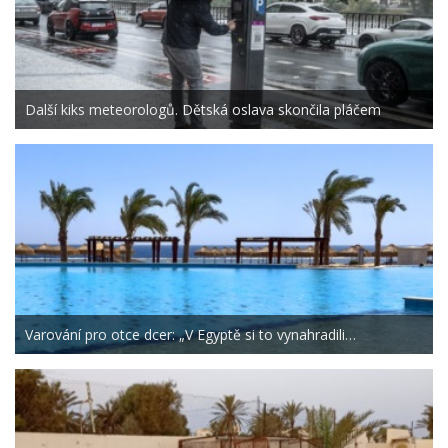
Další kiks meteorologů. Dětská oslava skončila pláčem
Varování pro otce dcer: „V Egyptě si to vynahradili…