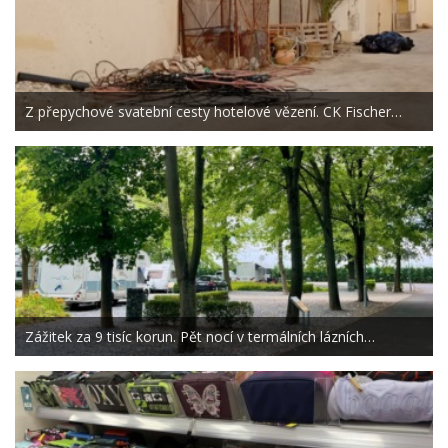
Z přepychové svatební cesty hotelové vězení. CK Fischer…
Zážitek za 9 tisíc korun. Pět nocí v termálních lázních…