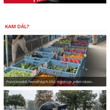
KAM DÁL?
Provozovatel farmářských trhů registruje jeden název…