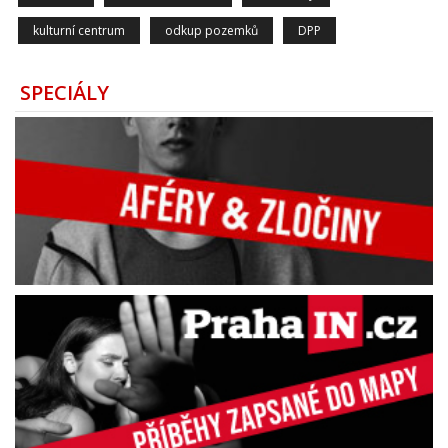
kulturní centrum
odkup pozemků
DPP
SPECIÁLY