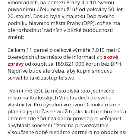
Vinohradech, na pomezí Prahy 3 a 10. Svému
původnímu účelu neslouží už od poloviny 50. let
20. století. Dosud byla v majetku Dopravního
podniku hlavního města Prahy (DPP), což se má
dle rozhodnutí radních v blízké budoucnosti
změnit.
Celkem 11 parcel o celkové výměře 7.015 metrů
čtverečních chce město dle informací z
tiskové
zprávy
odkoupit za 189.821.000 korun bez DPH.
Nejdříve bude ale třeba, aby kupní smlouvu
schválilo také zastupitelstvo.
„Velmi mě těší, že město získá toto jedinečné
místo na Královských Vinohradech do svého
vlastnictví. Pro bývalou vozovnu Orionka máme
plán na její dočasné využití jako kulturního centra.
Chceme zde zřídit základní provoz pro veřejnost
a vyhlásit koncesní řízení na provozovatele.
V současné době hledáme partnera na období asi