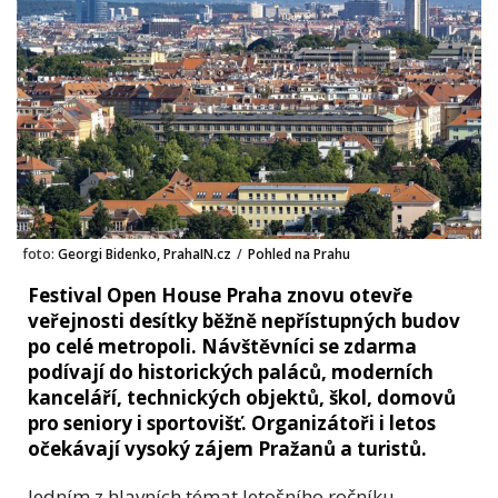
foto:
Georgi Bidenko, PrahaIN.cz
/
Pohled na Prahu
Festival Open House Praha znovu otevře
veřejnosti desítky běžně nepřístupných budov
po celé metropoli. Návštěvníci se zdarma
podívají do historických paláců, moderních
kanceláří, technických objektů, škol, domovů
pro seniory i sportovišť. Organizátoři i letos
očekávají vysoký zájem Pražanů a turistů.
Jedním z hlavních témat letošního ročníku