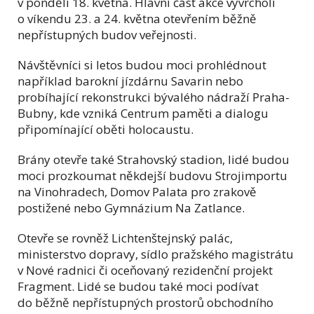
v pondělí 18. května. Hlavní část akce vyvrcholí
o víkendu 23. a 24. května otevřením běžně
nepřístupných budov veřejnosti.
Návštěvníci si letos budou moci prohlédnout
například barokní jízdárnu Savarin nebo
probíhající rekonstrukci bývalého nádraží Praha-
Bubny, kde vzniká Centrum paměti a dialogu
připomínající oběti holocaustu.
Brány otevře také Strahovský stadion, lidé budou
moci prozkoumat někdejší budovu Strojimportu
na Vinohradech, Domov Palata pro zrakově
postižené nebo Gymnázium Na Zatlance.
Otevře se rovněž Lichtenštejnský palác,
ministerstvo dopravy, sídlo pražského magistrátu
v Nové radnici či oceňovaný rezidenční projekt
Fragment. Lidé se budou také moci podívat
do běžně nepřístupných prostorů obchodního