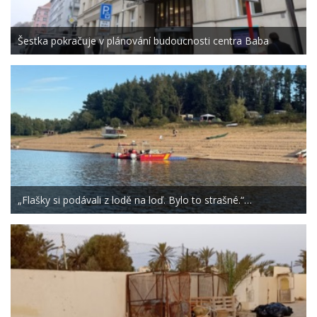
Šestka pokračuje v plánování budoucnosti centra Baba
„Flašky si podávali z lodě na loď. Bylo to strašné.“…