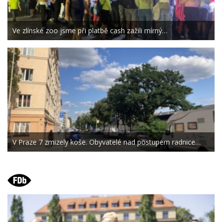
Ve zlínské zoo jsme při platbě cash zažili mírný…
V Praze 7 zmizely koše. Obyvatelé nad postupem radnice…