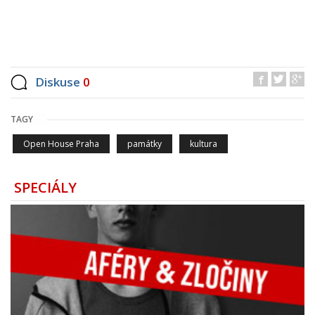
Diskuse
0
TAGY
Open House Praha
památky
kultura
SPECIÁLY