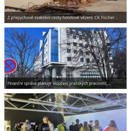
Z přepychové svatební cesty hotelové vězení. CK Fischer…
Finanční správa plánuje sloučení pražských pracovišť,…