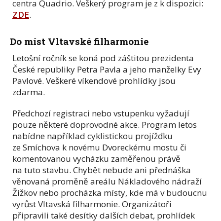
centra Quadrio. Veškerý program je z k dispozici:
ZDE
.
Do míst Vltavské filharmonie
Letošní ročník se koná pod záštitou prezidenta
České republiky Petra Pavla a jeho manželky Evy
Pavlové. Veškeré víkendové prohlídky jsou
zdarma.
Předchozí registraci nebo vstupenku vyžadují
pouze některé doprovodné akce. Program letos
nabídne například cyklistickou projížďku
ze Smíchova k novému Dvoreckému mostu či
komentovanou vycházku zaměřenou právě
na tuto stavbu. Chybět nebude ani přednáška
věnovaná proměně areálu Nákladového nádraží
Žižkov nebo procházka místy, kde má v budoucnu
vyrůst Vltavská filharmonie. Organizátoři
připravili také desítky dalších debat, prohlídek