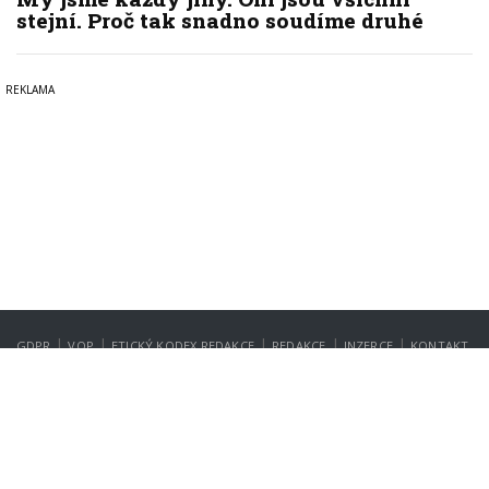
stejní. Proč tak snadno soudíme druhé
|
|
|
|
|
GDPR
VOP
ETICKÝ KODEX REDAKCE
REDAKCE
INZERCE
KONTAKT
NASTAVENÍ SOUKROMÍ
Copyright © 2022-2026
PrahaIN.cz