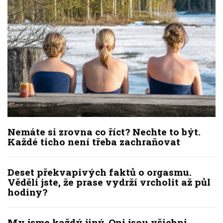
Nemáte si zrovna co říct? Nechte to být.
Každé ticho není třeba zachraňovat
Deset překvapivých faktů o orgasmu.
Věděli jste, že prase vydrží vrcholit až půl
hodiny?
My jsme každý jiný. Oni jsou všichni