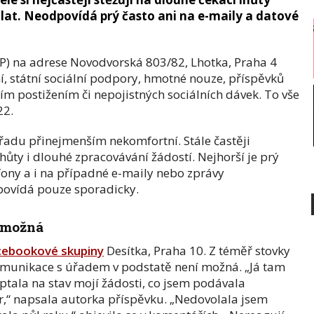
olat. Neodpovídá prý často ani na e-maily a datové
P) na adrese Novodvorská 803/82, Lhotka, Praha 4
í, státní sociální podpory, hmotné nouze, příspěvků
ím postižením či nepojistných sociálních dávek. To vše
22.
úřadu přinejmenším nekomfortní. Stále častěji
lhůty i dlouhé zpracovávání žádostí. Nejhorší je prý
ony a i na případné e-maily nebo zprávy
povídá pouze sporadicky.
 možná
cebookové skupiny
Desítka, Praha 10. Z téměř stovky
omunikace s úřadem v podstatě není možná. „Já tam
eptala na stav mojí žádosti, co jsem podávala
or,“ napsala autorka příspěvku. „Nedovolala jsem