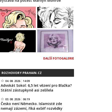
Výstava na počest Marilyn Monroe
DALŠÍ FOTOGALERIE
ROZHOVORY PRAHAIN.CZ
04. 08. 2026
14:09
Advokát Sokol: 6,5 let vězení pro Blažka?
Státní zástupkyně asi zešílela
03. 08. 2026
06:19
Česko není Německo. Islamisté zde
nemají zázemí, říká exšéf rozvědky