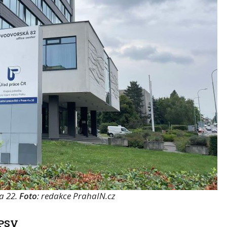
a 22.
Foto
: redakce PrahaIN.cz
MPSV