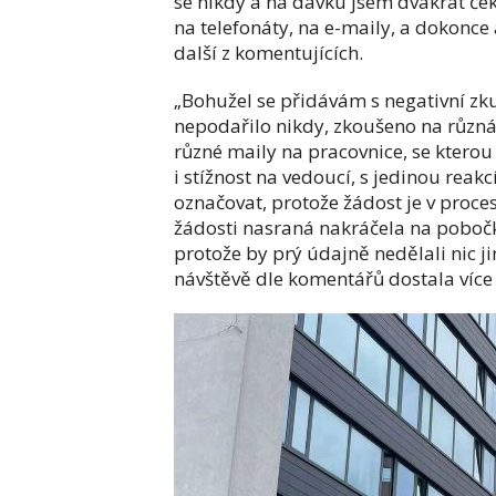
se nikdy a na dávku jsem dvakrát ček
na telefonáty, na e-maily, a dokonce
další z komentujících.
„Bohužel se přidávám s negativní zk
nepodařilo nikdy, zkoušeno na různá 
různé maily na pracovnice, se kterou
i stížnost na vedoucí, s jedinou reak
označovat, protože žádost je v proc
žádosti nasraná nakráčela na pobočku
protože by prý údajně nedělali nic ji
návštěvě dle komentářů dostala více