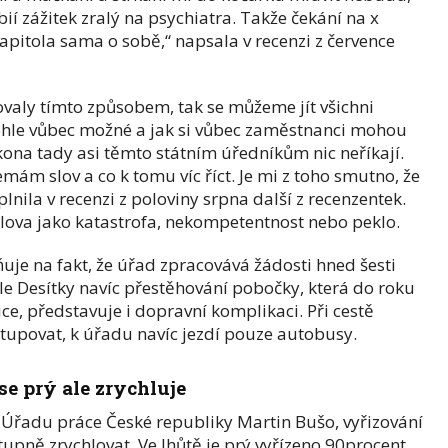
bií zážitek zralý na psychiatra. Takže čekání na x
kapitola sama o sobě,“ napsala v recenzi z července
ovaly tímto způsobem, tak se můžeme jít všichni
tohle vůbec možné a jak si vůbec zaměstnanci mohou
ákona tady asi těmto státním úředníkům nic neříkají.
mám slov a co k tomu víc říct. Je mi z toho smutno, že
plnila v recenzi z poloviny srpna další z recenzentek.
 slova jako katastrofa, nekompetentnost nebo peklo.
uje na fakt, že úřad zpracovává žádosti hned šesti
e Desítky navíc přestěhování pobočky, která do roku
ce, představuje i dopravní komplikaci. Při cestě
stupovat, k úřadu navíc jezdí pouze autobusy.
se prý ale zrychluje
čí Úřadu práce České republiky Martin Bušo, vyřizování
tupně zrychlovat. Ve lhůtě je prý vyřízeno 90procent