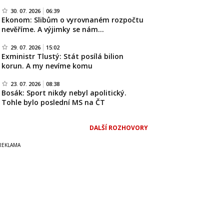
30. 07. 2026
06:39
Ekonom: Slibům o vyrovnaném rozpočtu
nevěříme. A výjimky se nám…
29. 07. 2026
15:02
Exministr Tlustý: Stát posílá bilion
korun. A my nevíme komu
23. 07. 2026
08:38
Bosák: Sport nikdy nebyl apolitický.
Tohle bylo poslední MS na ČT
DALŠÍ ROZHOVORY