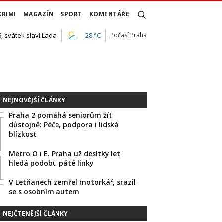
KRIMI
MAGAZÍN
SPORT
KOMENTÁŘE
, svátek slaví Lada
28 °C
Počasí Praha
NEJNOVĚJŠÍ ČLÁNKY
Praha 2 pomáhá seniorům žít
důstojně: Péče, podpora i lidská
blízkost
Metro O i E. Praha už desítky let
hledá podobu páté linky
V Letňanech zemřel motorkář, srazil
se s osobním autem
NEJČTENĚJŠÍ ČLÁNKY