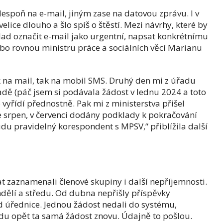
espoň na e-mail, jiným zase na datovou zprávu. I v
elice dlouho a šlo spíš o štěstí. Mezi návrhy, které by
lad označit e-mail jako urgentní, napsat konkrétnímu
ebo rovnou ministru práce a sociálních věcí Marianu
ak na mail, tak na mobil SMS. Druhý den mi z úřadu
řadě (páč jsem si podávala žádost v lednu 2024 a toto
o vyřídí přednostně. Pak mi z ministerstva přišel
 srpen, v červenci dodány podklady k pokračování
budu pravidelný korespondent s MPSV,“ přiblížila další
 zaznamenali členové skupiny i další nepříjemnosti.
ělí a středu. Od dubna nepřišly příspěvky
d úřednice. Jednou žádost nedali do systému,
edu opět ta samá žádost znovu. Údajně to pošlou.