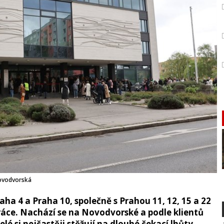
ovodvorská
raha 4 a Praha 10, společně s Prahou 11, 12, 15 a 22
práce. Nachází se na Novodvorské a podle klientů
é si nejčastěji stěžují na dlouhé čekací lhůty