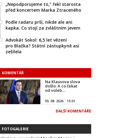
„Nepodporujeme to,“ řekl starosta
před koncertem Marka Ztraceného
Podle radaru prší, nikde ale ani
kapka. Co stojí za zvláštním jevem
Advokát Sokol: 6,5 let vězení
pro Blažka? Státní zástupkyně asi
zešílela
KOMENTÁŘ
Na Klausova slova
došlo. A co čekat
od voleb…
05. 08. 2026
15:01
DALŠÍ KOMENTÁŘE
FOTOGALERIE