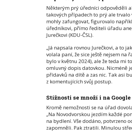
Některým prý úředníci odpověděli al
takových případech to prý ale trvalo v
mohly zafungovat, figurovalo napřík
úředníkovi, přímo řediteli úřadu an
Jurečkovi (KDU-ČSL).
„Já napsala rovnou Jurečkovi, a to j
volala paní, že sice ještě nejsem na 
bylo v květnu 2024), ale že teda mi t
omluvný dopis datovkou. Nicméně je
přídavků na dítě a zas nic. Tak asi 
z komentujících svůj postup.
Stížnosti se množí i na Google
Kromě nemožnosti se na úřad dovolat
„Na Novodvorskou jezdím každé pond
na bydlení. Vše dodáno, potvrzeno o
zapomněli. Pak ztratili. Minulou stř