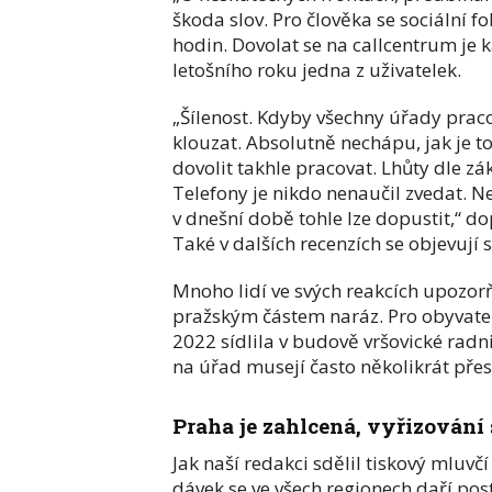
škoda slov. Pro člověka se sociální fo
hodin. Dovolat se na callcentrum je 
letošního roku jedna z uživatelek.
„Šílenost. Kdyby všechny úřady prac
klouzat. Absolutně nechápu, jak je 
dovolit takhle pracovat. Lhůty dle z
Telefony je nikdo nenaučil zvedat. Ne
v dnešní době tohle lze dopustit,“ do
Také v dalších recenzích se objevují
Mnoho lidí ve svých reakcích upozorň
pražským částem naráz. Pro obyvatel
2022 sídlila v budově vršovické radni
na úřad musejí často několikrát pře
Praha je zahlcená, vyřizování 
Jak naší redakci sdělil tiskový mluv
dávek se ve všech regionech daří pos