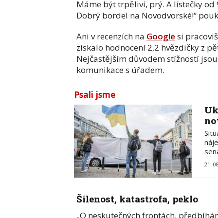
Máme být trpěliví, prý. A lístečky o
Dobrý bordel na Novodvorské!“ poukáz
Ani v recenzích na
Google
si pracoviš
získalo hodnocení 2,2 hvězdičky z pět
Nejčastějším důvodem stížností jsou
komunikace s úřadem.
Psali jsme
Uk
no
Situ
náj
sen
21. 0
Šílenost, katastrofa, peklo
„O neskutečných frontách, předbíhán