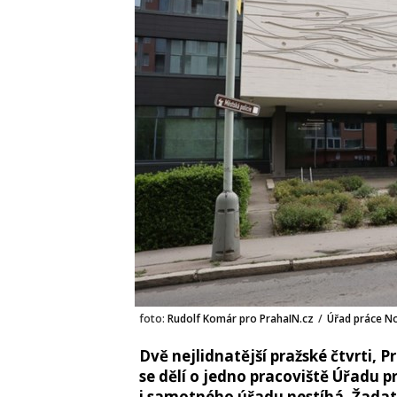
foto:
Rudolf Komár pro PrahaIN.cz
/
Úřad práce N
Dvě nejlidnatější pražské čtvrti, P
se dělí o jedno pracoviště Úřadu 
i samotného úřadu nestíhá. Žadatel