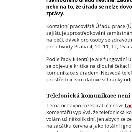
nebo na to, že úřadu se nelze dov
zprávy.
Kontaktní pracoviště Úřadu práce (Ú
zajišťuje zprostředkování zaměstnán
na péči, dávek pro osoby se zdravotn
pro obvody Praha 4, 10, 11, 12, 15 a 
Podle řady klientů je ale fungování 
se objevuje kritika na dlouhé čekací 
komunikace s úřadem. Nezvedá telef
prostřednictvím datové schránky od
Telefonická komunikace není
Téma nedávno rozebírali členové
fa
komentářů vyplývá, že telefonická k
volám už několik dní, jen abych se z
na začátku června a jako totální ign