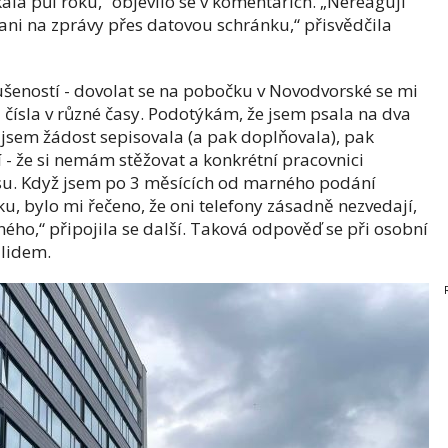
ala půl roku,“ objevilo se v komentářích. „Nereagují
 ani na zprávy přes datovou schránku,“ přisvědčila
ušeností - dovolat se na pobočku v Novodvorské se mi
čísla v různé časy. Podotýkám, že jsem psala na dva
 jsem žádost sepisovala (a pak doplňovala), pak
cí - že si nemám stěžovat a konkrétní pracovnici
esu. Když jsem po 3 měsících od marného podání
, bylo mi řečeno, že oni telefony zásadně nezvedají,
ného,“ připojila se další. Taková odpověď se při osobní
 lidem.