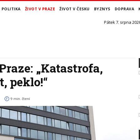
POLITIKA
ŽIVOT V PRAZE
ŽIVOT V ČESKU
BYZNYS
DOPRAVA
Pátek 7. srpna 2026
Praze: „Katastrofa,
, peklo!“
9 min. čtení