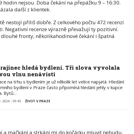
d 9 hodin nejsou. Doba čekání na přepážku 9 – 16:30.
ala další z klientek.
tě nestojí příliš dobře. Z celkového počtu 472 recenzí
i. Negativní recenze výrazně převažují ty pozitivní.
 dlouhé fronty, několikahodinové čekání i špatná
rajinec hledá bydlení. Tři slova vyvolala
vou vlnu nenávisti
ace na trhu s bydlením je už několik let velice napjatá. Hledání
emního bydlení v Praze často připomíná hledání jehly v kupce
a. Bytů…
8. 2024
09:45
ŽIVOT V PRAZE
í a mačkání a strkání mi do kočárku mluvit nebudu,