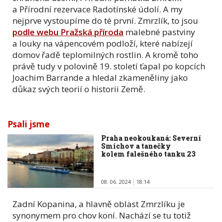
a Přírodní rezervace Radotínské údolí. A my
nejprve vystoupíme do té první. Zmrzlík, to jsou
podle webu Pražská příroda
malebné pastviny
a louky na vápencovém podloží, které nabízejí
domov řadě teplomilných rostlin. A kromě toho
právě tudy v polovině 19. století ťapal po kopcích
Joachim Barrande a hledal zkameněliny jako
důkaz svých teorií o historii Země.
Psali jsme
Praha neokoukaná: Severní
Smíchov a tanečky
kolem falešného tanku 23
08. 06. 2024
18:14
Zadní Kopanina, a hlavně oblast Zmrzlíku je
synonymem pro chov koní. Nachází se tu totiž