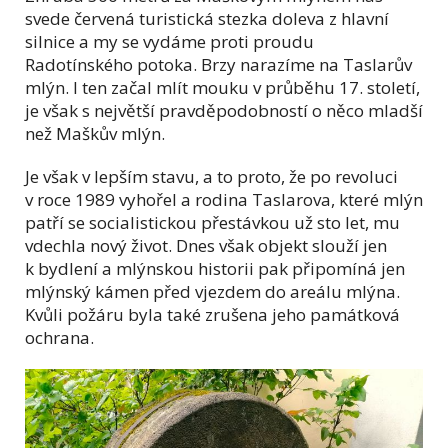
svede červená turistická stezka doleva z hlavní
silnice a my se vydáme proti proudu
Radotínského potoka. Brzy narazíme na Taslarův
mlýn. I ten začal mlít mouku v průběhu 17. století,
je však s největší pravděpodobností o něco mladší
než Maškův mlýn.
Je však v lepším stavu, a to proto, že po revoluci
v roce 1989 vyhořel a rodina Taslarova, které mlýn
patří se socialistickou přestávkou už sto let, mu
vdechla nový život. Dnes však objekt slouží jen
k bydlení a mlýnskou historii pak připomíná jen
mlýnský kámen před vjezdem do areálu mlýna.
Kvůli požáru byla také zrušena jeho památková
ochrana.