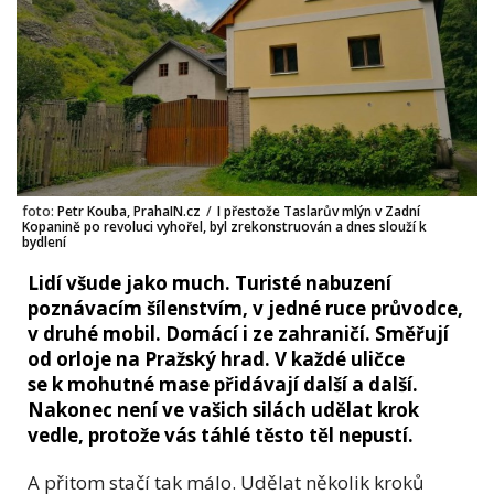
foto:
Petr Kouba, PrahaIN.cz
/
I přestože Taslarův mlýn v Zadní
Kopanině po revoluci vyhořel, byl zrekonstruován a dnes slouží k
bydlení
Lidí všude jako much. Turisté nabuzení
poznávacím šílenstvím, v jedné ruce průvodce,
v druhé mobil. Domácí i ze zahraničí. Směřují
od orloje na Pražský hrad. V každé uličce
se k mohutné mase přidávají další a další.
Nakonec není ve vašich silách udělat krok
vedle, protože vás táhlé těsto těl nepustí.
A přitom stačí tak málo. Udělat několik kroků