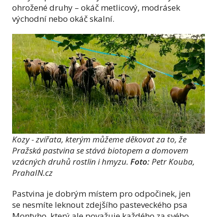
ohrožené druhy – okáč metlicový, modrásek
východní nebo okáč skalní.
Kozy - zvířata, kterým můžeme děkovat za to, že
Pražská pastvina se stává biotopem a domovem
vzácných druhů rostlin i hmyzu.
Foto:
Petr Kouba,
PrahaIN.cz
Pastvina je dobrým místem pro odpočinek, jen
se nesmíte leknout zdejšího pasteveckého psa
Montyho, který ale považuje každého za svého