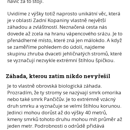
navíc za to stojí.
Uvidíme z výšky totiž naprosto unikátní věc, která
je v oblasti Zadní Kopaniny vlastně největší
záhadou a zvláštností. Neznačená cesta nás
dovede až zcela na hranu vápencového srázu. Je to
přenádherné místo, které zná jen málokdo. A když
se zaměříme pohledem do údolí, najdeme
skupinu zhruba dvaceti jehličnatých stromů, které
se vyznačují nezvykle extrémní štíhlou špičkou.
Záhada, kterou zatím nikdo nevyřešil
Je to vlastně obrovská biologická záhada.
Prozradím, že ty stromy se nazývají smrk omorika
nebo také smrk Pančičův. Je to extrémně vzácný
druh smrku
a
vyznačuje se velmi štíhlou korunou.
Jedinci mohou dorůst až do výšky 40 metrů,
kmeny smrků tohoto druhu mohou mít průměr až
jeden metr. Podrobnosti o odrůdě přidává