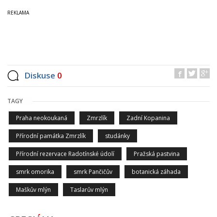
Diskuse
0
TAGY
Praha neokoukaná
Zmrzlík
Zadní Kopanina
Přírodní památka Zmrzlík
studánky
Přírodní rezervace Radotínské údolí
Pražská pastvina
smrk omorika
smrk Pančičův
botanická záhada
Maškův mlýn
Taslarův mlýn