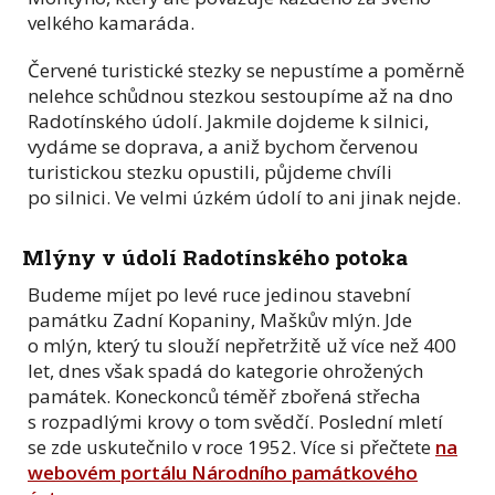
velkého kamaráda.
Červené turistické stezky se nepustíme a poměrně
nelehce schůdnou stezkou sestoupíme až na dno
Radotínského údolí. Jakmile dojdeme k silnici,
vydáme se doprava, a aniž bychom červenou
turistickou stezku opustili, půjdeme chvíli
po silnici. Ve velmi úzkém údolí to ani jinak nejde.
Mlýny v údolí Radotínského potoka
Budeme míjet po levé ruce jedinou stavební
památku Zadní Kopaniny, Maškův mlýn. Jde
o mlýn, který tu slouží nepřetržitě už více než 400
let, dnes však spadá do kategorie ohrožených
památek. Koneckonců téměř zbořená střecha
s rozpadlými krovy o tom svědčí. Poslední mletí
se zde uskutečnilo v roce 1952. Více si přečtete
na
webovém portálu Národního památkového