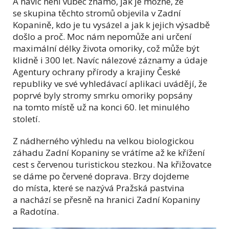
A navíc není vůbec známo, jak je možné, že
se skupina těchto stromů objevila v Zadní
Kopanině, kdo je tu vysázel a jak k jejich výsadbě
došlo a proč. Moc nám nepomůže ani určení
maximální délky života omoriky, což může být
klidně i 300 let. Navíc nálezové záznamy a údaje
Agentury ochrany přírody a krajiny České
republiky ve své vyhledávací aplikaci uvádějí, že
poprvé byly stromy smrku omoriky popsány
na tomto místě už na konci 60. let minulého
století.
Z nádherného výhledu na velkou biologickou
záhadu Zadní Kopaniny se vrátíme až ke křížení
cest s červenou turistickou stezkou. Na křižovatce
se dáme po červené doprava. Brzy dojdeme
do místa, které se nazývá Pražská pastvina
a nachází se přesně na hranici Zadní Kopaniny
a Radotína.