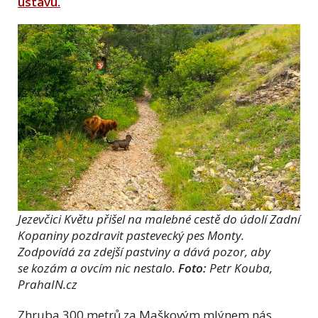
ústavu.
Jezevčici Květu přišel na malebné cestě do údolí Zadní
Kopaniny pozdravit pastevecký pes Monty.
Zodpovídá za zdejší pastviny a dává pozor, aby
se kozám a ovcím nic nestalo.
Foto:
Petr Kouba,
PrahaIN.cz
Zhruba 300 metrů za Maškovým mlýnem nás