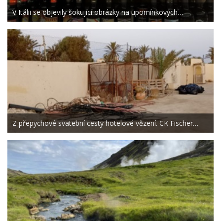
V Itálii se objevily šokující obrázky na upomínkových…
Z přepychové svatební cesty hotelové vězení. CK Fischer…