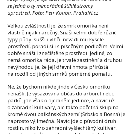
se jedná o ty mimořádně štíhlé stromy
uprostřed.
Foto:
Petr Kouba, PrahaIN.cz
Velkou zvláštností je, že smrk omorika není
vlastně nijak náročný. Snáší velmi dobře různé
typy půdy, sušší i vlhčí, nevadí mu kyselé
prostředí, poradí si i s písečným podložím. Velmi
dobře snáší i znečištěné prostředí. Jediné, co
nemá omorika ráda, je trvalé zastínění a druhou
nevýhodou je, že její dřevní hmota přirůstá
na rozdíl od jiných smrků poměrně pomalu.
Ne, že bychom nikde jinde v Česku omoriku
nenašli. Je vysazovaná občas do arboret nebo
parků, jde však o ojedinělé jedince, a navíc už
o zahradní kultivary, ale takto početná skupina
kromě dvou balkánských zemí (Srbsko a Bosna) je
naprosto výjimečná. Navíc jde o původní druh
rostlin, nikoliv o zahradní vyšlechtěný kultivar.