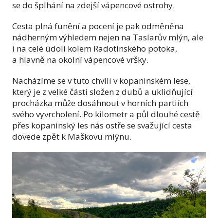
se do šplhání na zdejší vápencové ostrohy.
Cesta plná funění a pocení je pak odměněna
nádherným výhledem nejen na Taslarův mlýn, ale
i na celé údolí kolem Radotínského potoka,
a hlavně na okolní vápencové vršky.
Nacházíme se v tuto chvíli v kopaninském lese,
který je z velké části složen z dubů a uklidňující
procházka může dosáhnout v horních partiích
svého vyvrcholení. Po kilometr a půl dlouhé cestě
přes kopaninský les nás ostře se svažující cesta
dovede zpět k Maškovu mlýnu.