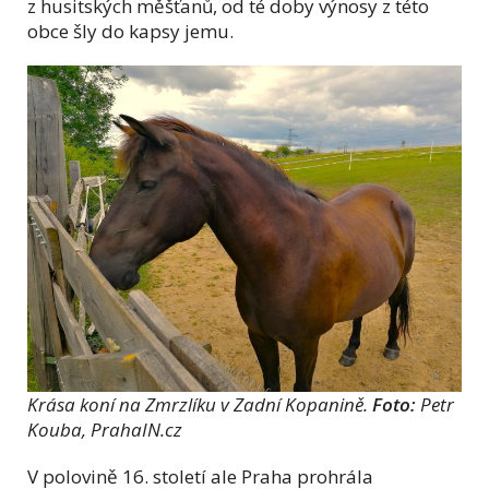
z husitských měšťanů, od té doby výnosy z této
obce šly do kapsy jemu.
Krása koní na Zmrzlíku v Zadní Kopanině.
Foto:
Petr
Kouba, PrahaIN.cz
V polovině 16. století ale Praha prohrála