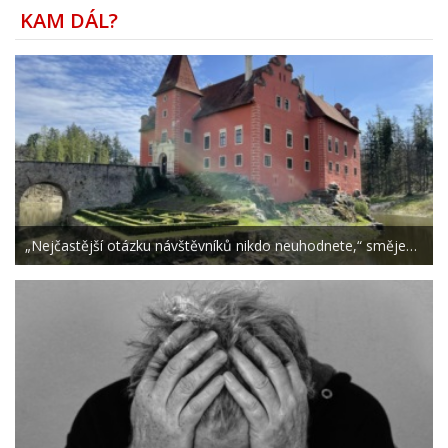
KAM DÁL?
„Nejčastější otázku návštěvníků nikdo neuhodnete,“ směje…