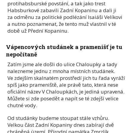
protihabsburské povstání, a tak jako trest
Habsburkové zabavili Zadní Kopaninu a dali ji
za odměnu za politické podlézání Isaiáši Velíkovi
a nutno poznamenat, že tento muž vlastnil v té
době už Přední Kopaninu.
Vápencových studánek a pramenišť je tu
nepočítaně
Zatím jsme ale došli do ulice Chaloupky a tady
nalezneme jednu z mnoha místních studánek.
Ve zdejším skalnatém prostředí jich tu řada vyráží
spíš jako prameniště, ale právě tato, která nese
oficiální název V Chaloupkách, je jediná upravená.
Můžete si zde posedět a napít se té zdejší velice
chutné vody.
Od studánky budeme stoupat stále vzhůru.
Velkou část Zadní Kopaniny dnes zabírají dvě
chráněná území, Přírodní památka Zmrzlík