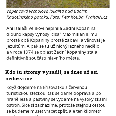
Vápencová vrcholová lokalita nad údolím
Radotínského potoka.
Foto:
Petr Kouba, PrahaIN.cz
Ani Isaiáši Velíkovi neplnila Zadní Kopanina
dlouho kapsy výnosy, císař Maxmilián II. mu
prostě obě Kopaniny prostě zabavil a věnoval je
jezuitům. A pak se tu už nic výrazného nedělo
a v roce 1974 se oblast Zadní Kopaniny stala
definitivně součástí hlavního města.
Kdo tu stromy vysadil, se dnes už asi
nedozvíme
Když dojdeme na křižovatku s červenou
turistickou stezkou, tak se dáme doprava a po
hraně lesa a pastviny se vydáme na vysoký skalní
ostroh. Sice si zacházíme, protože stejnou cestou
se budeme muset vracet zpět, ale ten kilometr