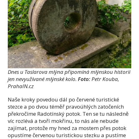
Dnes u Taslarova mlýna připomíná mlýnskou historii
jen nevyužívané mlýnské kolo.
Foto:
Petr Kouba,
PrahaIN.cz
Naše kroky povedou dál po červené turistické
stezce a po dvou téměř pravoúhlých zatočeních
překročíme Radotínský potok. Ten se tu následně
víc rozlévá a tvoří mokřinu, to nás ale nebude
zajímat, protože my hned za mostem přes potok
opustíme červenou turistickou stezku a pustíme