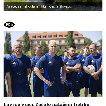
„Vracet se nehodlám,“ říkají Češi a Slováci…
Lavi se vrací. Začalo natáčení třetího