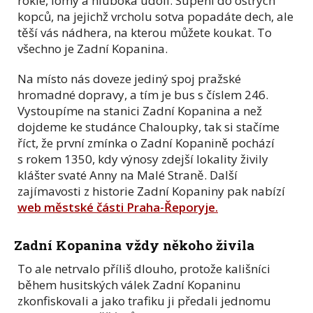
rokle, lomy a hluboká údolí. Supění do ostrých
kopců, na jejichž vrcholu sotva popadáte dech, ale
těší vás nádhera, na kterou můžete koukat. To
všechno je Zadní Kopanina.
Na místo nás doveze jediný spoj pražské
hromadné dopravy, a tím je bus s číslem 246.
Vystoupíme na stanici Zadní Kopanina a než
dojdeme ke studánce Chaloupky, tak si stačíme
říct, že první zmínka o Zadní Kopanině pochází
s rokem 1350, kdy výnosy zdejší lokality živily
klášter svaté Anny na Malé Straně. Další
zajímavosti z historie Zadní Kopaniny pak nabízí
web městské části Praha-Řeporyje.
Zadní Kopanina vždy někoho živila
To ale netrvalo příliš dlouho, protože kališníci
během husitských válek Zadní Kopaninu
zkonfiskovali a jako trafiku ji předali jednomu