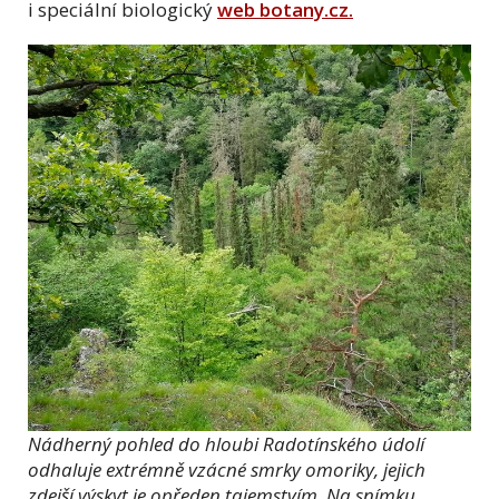
i speciální biologický
web botany.cz.
Nádherný pohled do hloubi Radotínského údolí
odhaluje extrémně vzácné smrky omoriky, jejich
zdejší výskyt je opředen tajemstvím. Na snímku