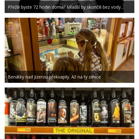
Přežili byste 72 hodin doma? Mladší by skončili bez vody…
Benátky nad Jizerou překvapily. Až na ty silnice