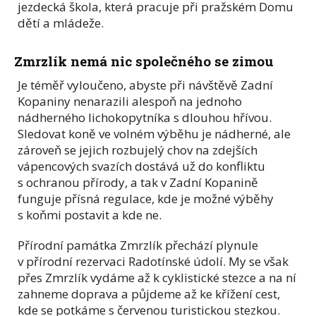
jezdecká škola, která pracuje při pražském Domu
dětí a mládeže.
Zmrzlík nemá nic společného se zimou
Je téměř vyloučeno, abyste při návštěvě Zadní
Kopaniny nenarazili alespoň na jednoho
nádherného lichokopytníka s dlouhou hřívou.
Sledovat koně ve volném výběhu je nádherné, ale
zároveň se jejich rozbujelý chov na zdejších
vápencových svazích dostává už do konfliktu
s ochranou přírody, a tak v Zadní Kopanině
funguje přísná regulace, kde je možné výběhy
s koňmi postavit a kde ne.
Přírodní památka Zmrzlík přechází plynule
v přírodní rezervaci Radotínské údolí. My se však
přes Zmrzlík vydáme až k cyklistické stezce a na ní
zahneme doprava a půjdeme až ke křížení cest,
kde se potkáme s červenou turistickou stezkou.