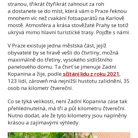
stranou, třikrát čtyřikrát zahnout za roh
a dostanete se do míst, která vám o Praze řeknou
mnohem víc než cvakání fotoaparátů na Karlově
mostě. Atmosféra a krása stověžaté Prahy se totiž
ukrývá mimo hlavní turistické trasy. Pojďte s námi.
V Praze existuje jedna městská část, jejíž
obyvatelé by se hravě vešli do čtvrtiny, možná
maximálně do třetiny, vysokého sídlištního
panelového domu. Ta čtvrť se jmenuje Zadní
Kopanina a žije, podle
sčítání lidu z roku 2021
,
123 lidí, zároveň má nejnižší hustotu zalidnění, 35
osob na kilometr čtvereční.
Co se týká velikosti, není Zadní Kopanina zase tak
přehlédnutelná, má tři a půl kilometru čtvereční.
Nutno dodat, ale že tyto kilometry jsou naplněny
krásou a zajímavými výhledy.