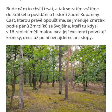
Bude nám to chvíli trvat, a tak se zatím vrátíme
do krátkého povídání o historii Zadní Kopaniny.
Část, kterou právě opouštíme, se jmenuje Zmrzlík
podle pánů Zmrzlíků ze Svojšína, kteří tu kdysi
v 16. století měli malou tvrz. Její existenci potvrzují
kroniky, dnes už
po ní
nenajdeme ani stopy.