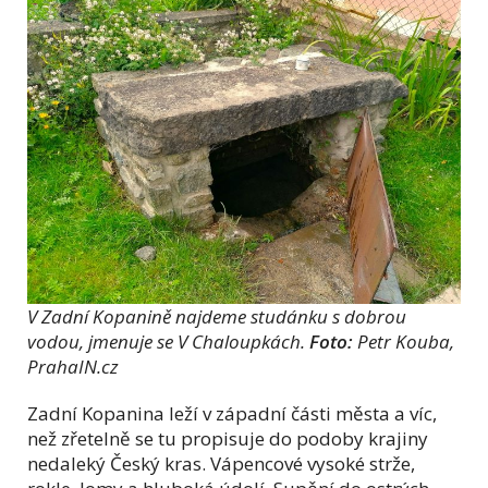
V Zadní Kopanině najdeme studánku s dobrou
vodou, jmenuje se V Chaloupkách.
Foto:
Petr Kouba,
PrahaIN.cz
Zadní Kopanina leží v západní části města a víc,
než zřetelně se tu propisuje do podoby krajiny
nedaleký Český kras. Vápencové vysoké strže,