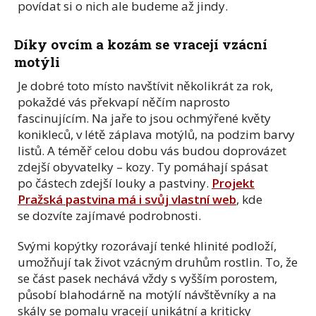
povídat si o nich ale budeme až jindy.
Díky ovcím a kozám se vracejí vzácní
motýli
Je dobré toto místo navštívit několikrát za rok,
pokaždé vás překvapí něčím naprosto
fascinujícím. Na jaře to jsou ochmýřené květy
konikleců, v létě záplava motýlů, na podzim barvy
listů. A téměř celou dobu vás budou doprovázet
zdejší obyvatelky – kozy. Ty pomáhají spásat
po částech zdejší louky a pastviny.
Projekt
Pražská pastvina má i svůj vlastní web
, kde
se dozvíte zajímavé podrobnosti.
Svými kopýtky rozorávají tenké hlinité podloží,
umožňují tak život vzácným druhům rostlin. To, že
se část pasek nechává vždy s vyšším porostem,
působí blahodárně na motýlí návštěvníky a na
skály se pomalu vracejí unikátní a kriticky