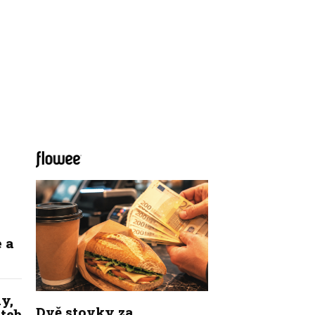
 a
y,
Dvě stovky za
ateb