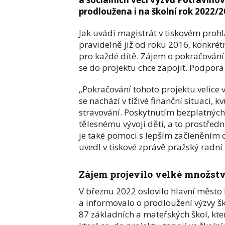
prodloužena i na školní rok 2022/2
Jak uvádí magistrát v tiskovém proh
pravidelně již od roku 2016, konkré
pro každé dítě. Zájem o pokračování p
se do projektu chce zapojit. Podpor
„Pokračování tohoto projektu velice 
se nachází v tíživé finanční situaci, k
stravování. Poskytnutím bezplatnýc
tělesnému vývoji dětí, a to prostředn
je také pomoci s lepším začleněním d
uvedl v tiskové zprávě pražský radní 
Zájem projevilo velké množstv
V březnu 2022 oslovilo hlavní město 
a informovalo o prodloužení výzvy šk
87 základních a mateřských škol, kte