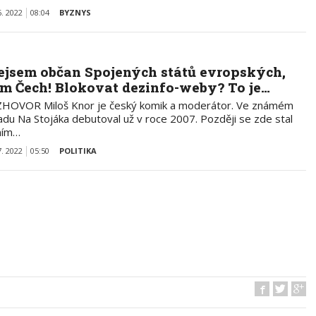
6. 2022
08:04
BYZNYS
ejsem občan Spojených států evropských,
em Čech! Blokovat dezinfo-weby? To je…
HOVOR Miloš Knor je český komik a moderátor. Ve známém
adu Na Stojáka debutoval už v roce 2007. Později se zde stal
ním…
7. 2022
05:50
POLITIKA