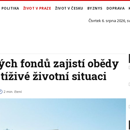
POLITIKA
ŽIVOT V PRAZE
ŽIVOT V ČESKU
BYZNYS
DOPRAVA
Čtvrtek 6. srpna 2026, s
ých fondů zajistí obědy
 tíživé životní situaci
2 min. čtení