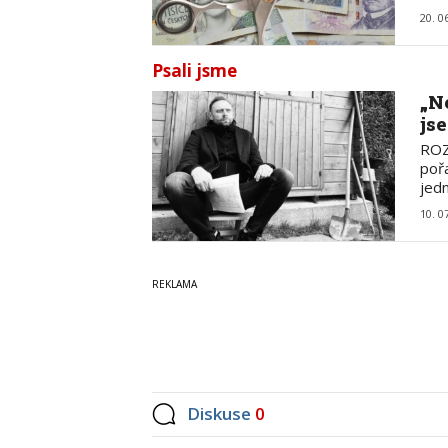
20. 0
Psali jsme
„N
js
ROZ
poř
jed
10. 0
Diskuse
0