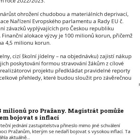
ním roce 2022/2023.
a nárůst ohrožení chudobou a materiálních deprivací,
zace Nařízení Evropského parlamentu a Rady EU č.
ní závazků vyplývajících pro Českou republiku
. Finanční alokace výzvy je 100 milionů korun, přičemž
a 4,5 milionu korun.
lny, cizí školní jídelny – na objednávku) zajistí nákup
jejich poskytování formou stravování žákům z cílové
realizátorovi projektu předkládat pravidelné reporty
 celkové přehledy, které budou sloužit pro závěrečnou
8 milionů pro Pražany. Magistrát pomůže
dem bojovat s inflací
teční jednání zastupitelstva přineslo mimo jiné schválení
oci Pražanům, kterým se nedaří bojovat s vysokou inflací. Ta
áhla aktuálně…