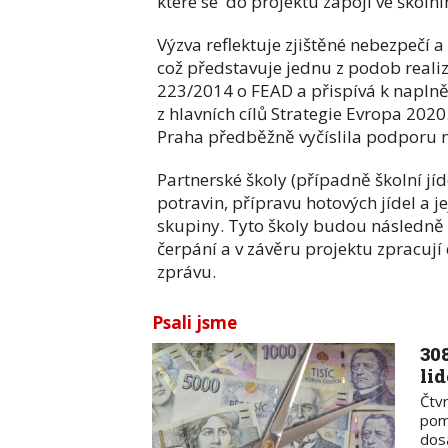
které se do projektu zapojí ve škol
Výzva reflektuje zjištěné nebezpečí 
což představuje jednu z podob reali
223/2014 o FEAD a přispívá k naplně
z hlavních cílů Strategie Evropa 2020
Praha předběžně vyčíslila podporu n
Partnerské školy (případně školní jíde
potravin, přípravu hotových jídel a 
skupiny. Tyto školy budou následně 
čerpání a v závěru projektu zpracují
zprávu.
Psali jsme
30
li
Čtvr
pom
dos