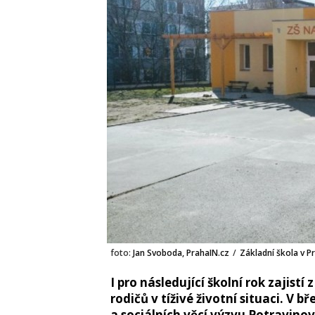
foto:
Jan Svoboda, PrahaIN.cz
/
Základní škola v P
I pro následující školní rok zajist
rodičů v tíživé životní situaci. V 
a sociálních věcí výzvu Potravino