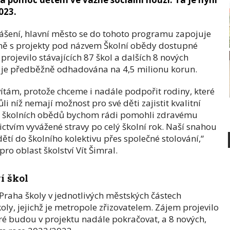
023.
lášení, hlavní město se do tohoto programu zapojuje
tně s projekty pod názvem Školní obědy dostupné
rojevilo stávajících 87 škol a dalších 8 nových
a je předběžně odhadována na 4,5 milionu korun.
vítám, protože chceme i nadále podpořit rodiny, které
vůli níž nemají možnost pro své děti zajistit kvalitní
h školních obědů bychom rádi pomohli zdravému
ictvím vyvážené stravy po celý školní rok. Naší snahou
ětí do školního kolektivu přes společné stolování,“
pro oblast školství Vít Šimral.
í škol
Praha školy v jednotlivých městských částech
oly, jejichž je metropole zřizovatelem. Zájem projevilo
ré budou v projektu nadále pokračovat, a 8 nových,