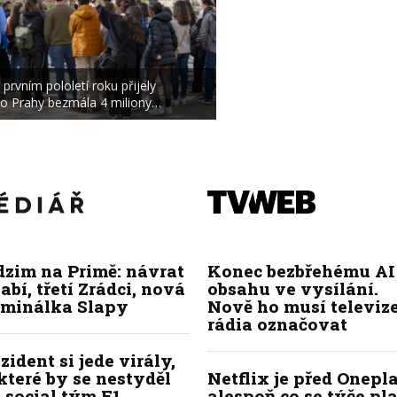
 prvním pololetí roku přijely
o Prahy bezmála 4 miliony…
dzim na Primě: návrat
Konec bezbřehému AI
abí, třetí Zrádci, nová
obsahu ve vysílání.
iminálka Slapy
Nově ho musí televize
rádia označovat
zident si jede virály,
které by se nestyděl
Netflix je před Onepla
 social tým F1
alespoň co se týče pl