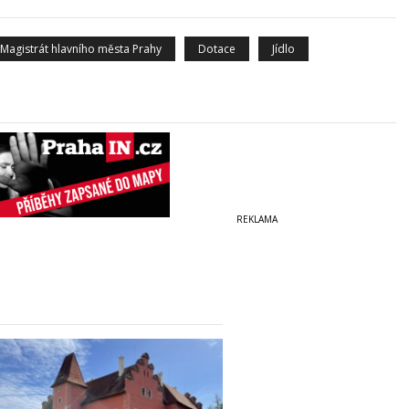
Magistrát hlavního města Prahy
Dotace
Jídlo