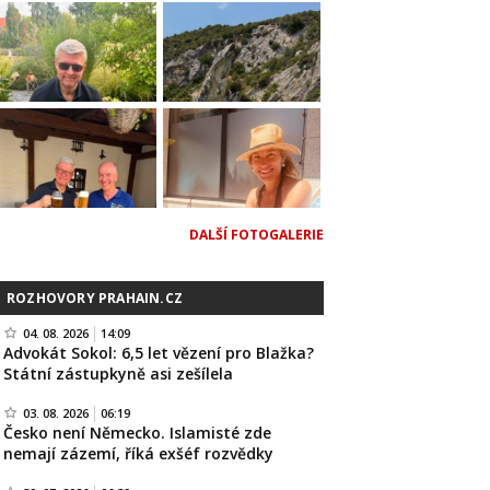
DALŠÍ FOTOGALERIE
ROZHOVORY PRAHAIN.CZ
04. 08. 2026
14:09
Advokát Sokol: 6,5 let vězení pro Blažka?
Státní zástupkyně asi zešílela
03. 08. 2026
06:19
Česko není Německo. Islamisté zde
nemají zázemí, říká exšéf rozvědky