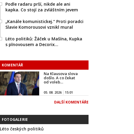
Podle radaru prší, nikde ale ani
kapka. Co stojí za zvláštním jevem
„Kanále komunistickej.“ Proti poradci
Slavie Komorousovi vznikl mural
Léto politiků: Žáček u Mašína, Kupka
s plnovousem a Decorix…
KOMENTÁŘ
Na Klausova slova
došlo. A co čekat
od voleb…
05. 08. 2026
15:01
DALŠÍ KOMENTÁŘE
FOTOGALERIE
Léto českých politiků