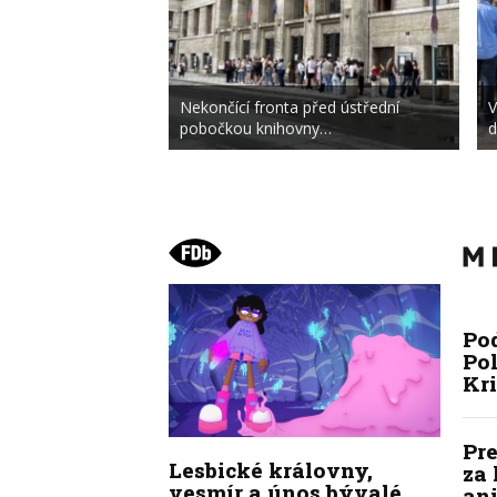
Nekončící fronta před ústřední
V
pobočkou knihovny…
d
Po
Pol
Kr
Pre
Lesbické královny,
za 
vesmír a únos bývalé.
ani