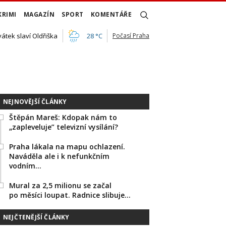
KRIMI
MAGAZÍN
SPORT
KOMENTÁŘE
vátek slaví Oldřiška
28 °C
Počasí Praha
NEJNOVĚJŠÍ ČLÁNKY
Štěpán Mareš: Kdopak nám to
„zapleveluje” televizní vysílání?
Praha lákala na mapu ochlazení.
Naváděla ale i k nefunkčním
vodním…
Mural za 2,5 milionu se začal
po měsíci loupat. Radnice slibuje…
NEJČTENĚJŠÍ ČLÁNKY