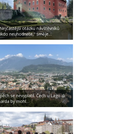
Nejčastější otázku návštěvníků
ikdo neuhodnete,“ směje…
pěch se nevyplatil. Čech u Lago di
arda by mohl…