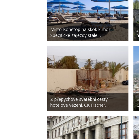
Místo Konětop na skok k moři.
„
Specifické zájezdy stále…
n
Z přepychové svatební cesty
S
hotelové vězení. CK Fischer…
G