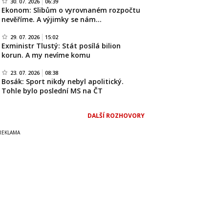
30. 07. 2026
06:39
Ekonom: Slibům o vyrovnaném rozpočtu
nevěříme. A výjimky se nám…
29. 07. 2026
15:02
Exministr Tlustý: Stát posílá bilion
korun. A my nevíme komu
23. 07. 2026
08:38
Bosák: Sport nikdy nebyl apolitický.
Tohle bylo poslední MS na ČT
DALŠÍ ROZHOVORY