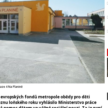
raze 4 Na Planině
í z evropských fondů metropole obědy pro děti
březnu loňského roku vyhlásilo Ministerstvo práce
vá pomoc dětem ve vážné sociální nouzi. Ta je nyní