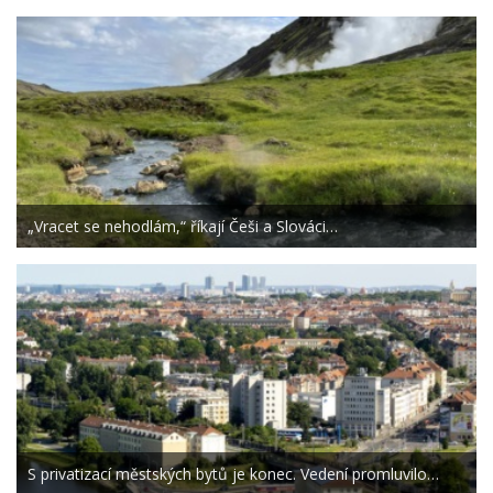
„Vracet se nehodlám,“ říkají Češi a Slováci…
S privatizací městských bytů je konec. Vedení promluvilo…