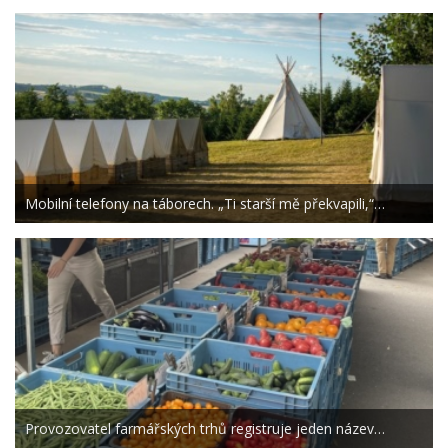
Mobilní telefony na táborech. „Ti starší mě překvapili,“…
Provozovatel farmářských trhů registruje jeden název…