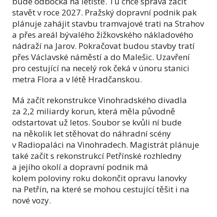
bude odbočka na letiště. Tu chce správa začít
stavět v roce 2027. Pražský dopravní podnik pak
plánuje zahájit stavbu tramvajové trati na Strahov
a přes areál bývalého žižkovského nákladového
nádraží na Jarov. Pokračovat budou stavby tratí
přes Václavské náměstí a do Malešic. Uzavření
pro cestující na necelý rok čeká v únoru stanici
metra Flora a v létě Hradčanskou.
Má začít rekonstrukce Vinohradského divadla
za 2,2 miliardy korun, která měla původně
odstartovat už letos. Soubor se kvůli ní bude
na několik let stěhovat do náhradní scény
v Radiopaláci na Vinohradech. Magistrát plánuje
také začít s rekonstrukcí Petřínské rozhledny
a jejího okolí a dopravní podnik má
kolem poloviny roku dokončit opravu lanovky
na Petřín, na které se mohou cestující těšit i na
nové vozy.