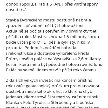
dohodli Spolu, Piráti a STAN, i přes vnitřní spory
dosud trvá.
Stavba Dvoreckého mostu postupně nabrala
zpoždění, původně měl být hotov už loni.
Aktuálně se počítá s otevřením v prvním čtvrtletí
příštího roku. Most za zhruba 1,5 miliardy korun
bude určen pro MHD, pěší a cyklisty, nikoliv
pro auta. Podobné zpoždění nabrala
i rekonstrukce a dostavba vyhořelého křídla
Průmyslového paláce na Výstavišti za 2,6 miliardy
korun, která měla být původně hotova rovněž loni.
Palác by se měl lidem otevřít příští rok v červnu.
Z dalších velkých investic má koncem příštího
roku začít geotechnický průzkum pro plánovanou
dostavbu městského okruhu, ze kterého chybí
jedenáctikilometrová část mezi vyústěním tunelu
Blanka v Pelc-Tyrolce a Štěrboholy a Libeňská
spojka, která jej napojí na dálnici D8. Pokračovat