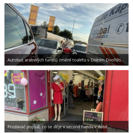
Autobus arabských turistů změnil toaletu v Dolním Dvořišti…
Prodavač popsal, co se děje v second handu v době…