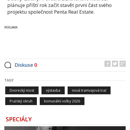
plánuje příští rok začít stavět první část svého
projektu společnost Penta Real Estate.
Diskuse
0
TAGY
Dvorecký most
výstavba
nová tramvajová trať
Pražský okruh
komunální volby 2026
SPECIÁLY