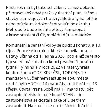
Příští rok má být také schválen více než dekádu
připravovaný nový pražský územní plán, začnou
stavby tramvajových tratí, rychlodráhy na letiště
nebo průzkum k dokončení vnitřního okruhu.
Metropole bude hostit světový šampionát
v krasobruslení či Olympiádu dětí a mládeže.
Komunální a senátní volby se budou konat 9. a 10.
října. Poprvé v termínu, který stanovila novela
ústavy účinná od 1. ledna 2026, podle níž se tento
typ voleb má konat na konci prvního říjnového
týdne. Ty minulé v roce 2022 v Praze vyhrála
koalice Spolu (ODS, KDU-ČSL, TOP 09) s 19
mandáty v 65členném zastupitelstvu města,
druhé bylo ANO se 14 mandáty, třetí Piráti se 13
křesly. Čtvrtá Praha Sobě má 11 mandátů, pět
zastupitelů získalo páté hnutí STAN a do
zastupitelstva se dostala také SPD se třemi
zastupiteli. Na koalici se po delších jednáních