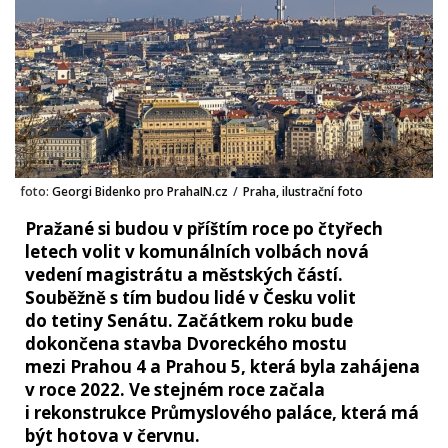
foto:
Georgi Bidenko pro PrahaIN.cz
/
Praha, ilustrační foto
Pražané si budou v příštím roce po čtyřech
letech volit v komunálních volbách nová
vedení magistrátu a městských částí.
Souběžně s tím budou lidé v Česku volit
do tetiny Senátu. Začátkem roku bude
dokončena stavba Dvoreckého mostu
mezi Prahou 4 a Prahou 5, která byla zahájena
v roce 2022. Ve stejném roce začala
i rekonstrukce Průmyslového paláce, která má
být hotova v červnu.