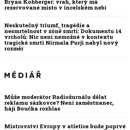
Bryan Kohberger: vrah, který má
rezervované místo v incelském nebi
Neskutečný triumf, tragédie a
nesmrtelnost v zóně smrti: Dokumentu 14
vrcholů: Nic není nemožné v kontextu
tragické smrti Nirmala Purji nabyl nový
rozměr
Může moderátor Radiožurnálu dělat
reklamu sázkovce? Není zaměstnanec,
hájí Boučka rozhlas
Mistrovství Evropy v atletice bude poprvé