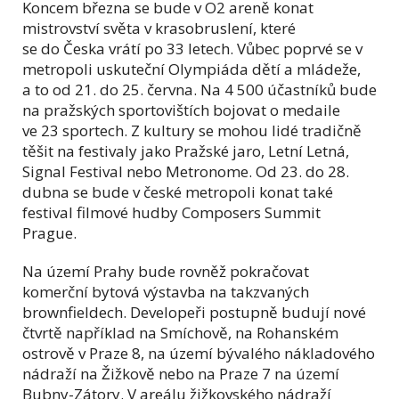
Koncem března se bude v O2 areně konat
mistrovství světa v krasobruslení, které
se do Česka vrátí po 33 letech. Vůbec poprvé se v
metropoli uskuteční Olympiáda dětí a mládeže,
a to od 21. do 25. června. Na 4 500 účastníků bude
na pražských sportovištích bojovat o medaile
ve 23 sportech. Z kultury se mohou lidé tradičně
těšit na festivaly jako Pražské jaro, Letní Letná,
Signal Festival nebo Metronome. Od 23. do 28.
dubna se bude v české metropoli konat také
festival filmové hudby Composers Summit
Prague.
Na území Prahy bude rovněž pokračovat
komerční bytová výstavba na takzvaných
brownfieldech. Developeři postupně budují nové
čtvrtě například na Smíchově, na Rohanském
ostrově v Praze 8, na území bývalého nákladového
nádraží na Žižkově nebo na Praze 7 na území
Bubny-Zátory. V areálu žižkovského nádraží