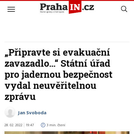
„Připravte si evakuační
zavazadlo…“ Státní úřad
pro jadernou bezpečnost
vydal neuvěřitelnou
zprávu
Jan Svoboda
28. 02. 2022
19:47
3 min. čtení