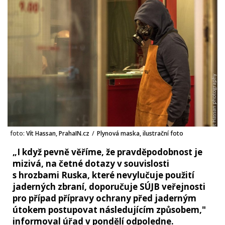
foto:
Vít Hassan, PrahaIN.cz
/
Plynová maska, ilustrační foto
„I když pevně věříme, že pravděpodobnost je
mizivá, na četné dotazy v souvislosti
s hrozbami Ruska, které nevylučuje použití
jaderných zbraní, doporučuje SÚJB veřejnosti
pro případ přípravy ochrany před jaderným
útokem postupovat následujícím způsobem,"
informoval úřad v pondělí odpoledne.