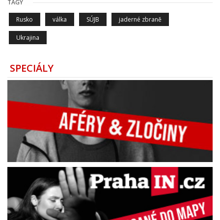
TAGY
Rusko
válka
SÚJB
jaderné zbraně
Ukrajina
SPECIÁLY