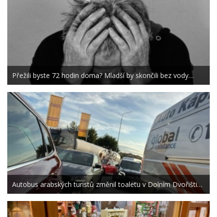
Přežili byste 72 hodin doma? Mladší by skončili bez vody…
Autobus arabských turistů změnil toaletu v Dolním Dvořišti…