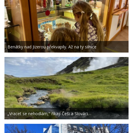
Benátky nad Jizerou překvapily. Až na ty silnice
„Vracet se nehodlám,“ říkají Češi a Slováci…