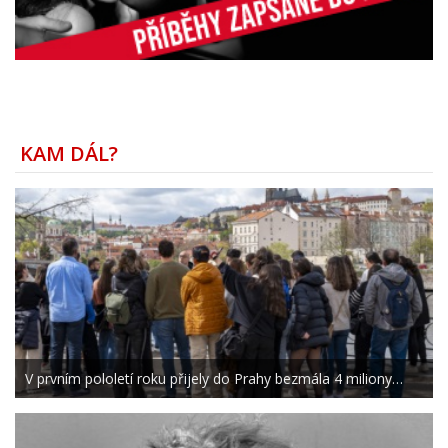
KAM DÁL?
V prvním pololetí roku přijely do Prahy bezmála 4 miliony…