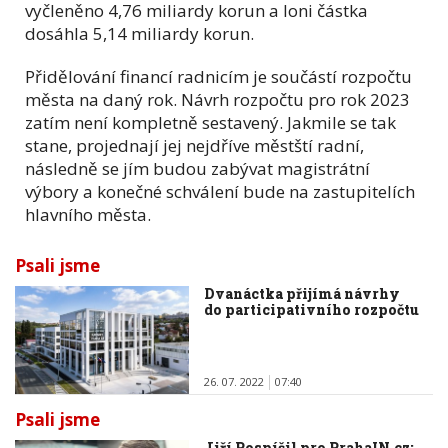
vyčleněno 4,76 miliardy korun a loni částka
dosáhla 5,14 miliardy korun.
Přidělování financí radnicím je součástí rozpočtu
města na daný rok. Návrh rozpočtu pro rok 2023
zatím není kompletně sestavený. Jakmile se tak
stane, projednají jej nejdříve městští radní,
následně se jím budou zabývat magistrátní
výbory a konečné schválení bude na zastupitelích
hlavního města.
Psali jsme
Dvanáctka přijímá návrhy
do participativního rozpočtu
26. 07. 2022
07:40
Psali jsme
Jiří Pospíšil pro PrahaIN.cz: