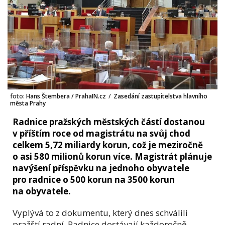
foto:
Hans Štembera / PrahaIN.cz
/
Zasedání zastupitelstva hlavního
města Prahy
Radnice pražských městských částí dostanou
v příštím roce od magistrátu na svůj chod
celkem 5,72 miliardy korun, což je meziročně
o asi 580 milionů korun více. Magistrát plánuje
navýšení příspěvku na jednoho obyvatele
pro radnice o 500 korun na 3500 korun
na obyvatele.
Vyplývá to z dokumentu, který dnes schválili
pražští radní. Radnice dostávají každoročně