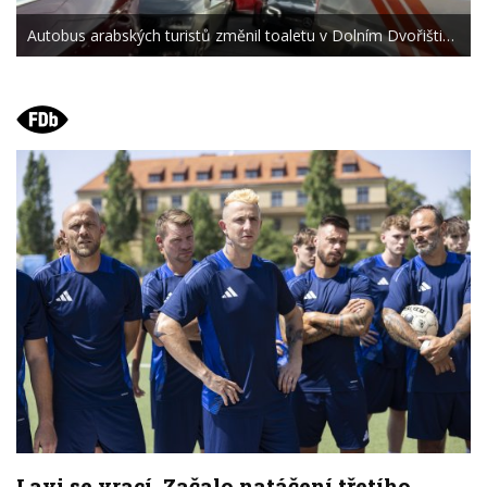
Autobus arabských turistů změnil toaletu v Dolním Dvořišti…
Lavi se vrací. Začalo natáčení třetího