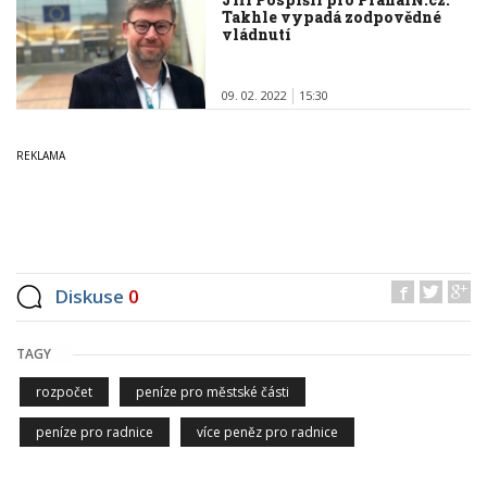
Takhle vypadá zodpovědné
vládnutí
09. 02. 2022
15:30
Diskuse
0
TAGY
rozpočet
peníze pro městské části
peníze pro radnice
více peněz pro radnice