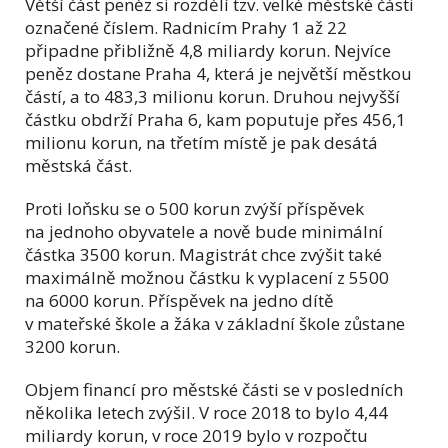
Větší část peněz si rozdělí tzv. velké městské části
označené číslem. Radnicím Prahy 1 až 22
připadne přibližně 4,8 miliardy korun. Nejvíce
peněz dostane Praha 4, která je největší městkou
částí, a to 483,3 milionu korun. Druhou nejvyšší
částku obdrží Praha 6, kam poputuje přes 456,1
milionu korun, na třetím místě je pak desátá
městská část.
Proti loňsku se o 500 korun zvýší příspěvek
na jednoho obyvatele a nově bude minimální
částka 3500 korun. Magistrát chce zvýšit také
maximálně možnou částku k vyplacení z 5500
na 6000 korun. Příspěvek na jedno dítě
v mateřské škole a žáka v základní škole zůstane
3200 korun.
Objem financí pro městské části se v posledních
několika letech zvýšil. V roce 2018 to bylo 4,44
miliardy korun, v roce 2019 bylo v rozpočtu