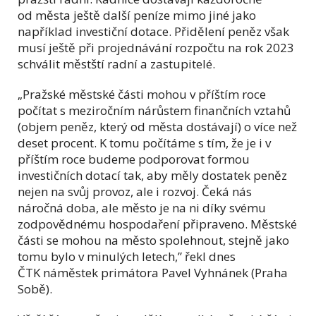
od města ještě další peníze mimo jiné jako
například investiční dotace. Přidělení peněz však
musí ještě při projednávání rozpočtu na rok 2023
schválit městští radní a zastupitelé.
„Pražské městské části mohou v příštím roce
počítat s meziročním nárůstem finančních vztahů
(objem peněz, který od města dostávají) o více než
deset procent. K tomu počítáme s tím, že je i v
příštím roce budeme podporovat formou
investičních dotací tak, aby měly dostatek peněz
nejen na svůj provoz, ale i rozvoj. Čeká nás
náročná doba, ale město je na ni díky svému
zodpovědnému hospodaření připraveno. Městské
části se mohou na město spolehnout, stejně jako
tomu bylo v minulých letech,” řekl dnes
ČTK náměstek primátora Pavel Vyhnánek (Praha
Sobě).