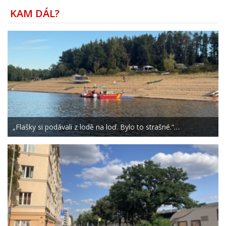
KAM DÁL?
„Flašky si podávali z lodě na loď. Bylo to strašné.“…