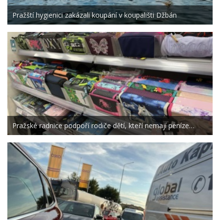
Pražští hygienici zakázali koupání v koupališti Džbán
Pražské radnice podpoří rodiče dětí, kteří nemají peníze…