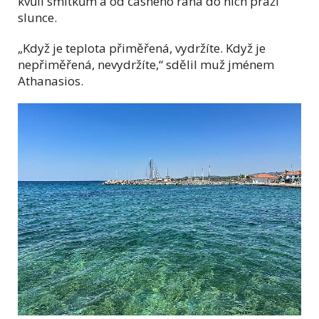
kvůli smítkům a od časného rána do nich praží
slunce.
„Když je teplota přiměřená, vydržíte. Když je
nepřiměřená, nevydržíte,“ sdělil muž jménem
Athanasios.