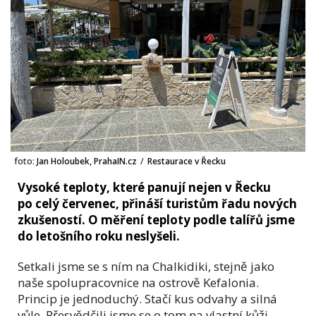
foto:
Jan Holoubek, PrahaIN.cz
/
Restaurace v Řecku
Vysoké teploty, které panují nejen v Řecku
po celý červenec, přináší turistům řadu nových
zkušeností. O měření teploty podle talířů jsme
do letošního roku neslyšeli.
Setkali jsme se s ním na Chalkidiki, stejně jako
naše spolupracovnice na ostrově Kefalonia.
Princip je jednoduchý. Stačí kus odvahy a silná
vůle. Přesvědčili jsme se o tom na vlastní kůži.