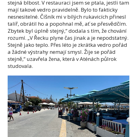
stejná blbost. V restauraci jsem se ptala, jestli tam
mají takové vedro pravidelně. Bylo to fakticky
nesnesitelné. Číšník mi v bílých rukavicích přinesl
talíř, obrátil ho a popohnal mě, ať se přesvědčím.
Zbytek byl úplně stejný,“ dodala s tím, že chování
rozumí. „V Řecku plyne čas jinak a je nepodstatný.
Stejně jako teplo. Přes léto je zkrátka vedro pořád
a žádné výstrahy nemají smysl. Žije se pořád
stejně,“ uzavřela žena, která v Aténách půlrok
studovala.