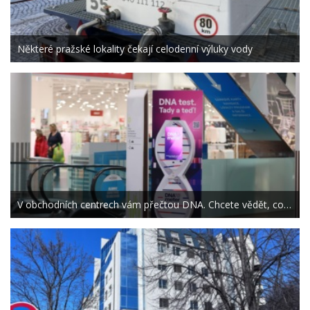
Některé pražské lokality čekají celodenní výluky vody
V obchodních centrech vám přečtou DNA. Chcete vědět, co…