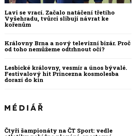
Lavi se vrací. Začalo natáčení třetího
Vyšehradu, tvůrci slibují návrat ke
kořenům
Královny Brna a nový televizní bizár. Proč
od toho nemůžeme odtrhnout oči?
Lesbické královny, vesmír a únos bývalé.
Festivalový hit Princezna kosmolesba
dorazí do kin
Čtyři šampionáty na ČT Sport: vedle