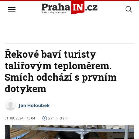
Řekové baví turisty
talířovým teploměrem.
Smích odchází s prvním
dotykem
Jan Holoubek
01. 08. 2024
13:04
2 min. čtení