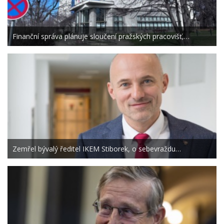
Finanční správa plánuje sloučení pražských pracovišť,…
Zemřel bývalý ředitel IKEM Stiborek, o sebevraždu…