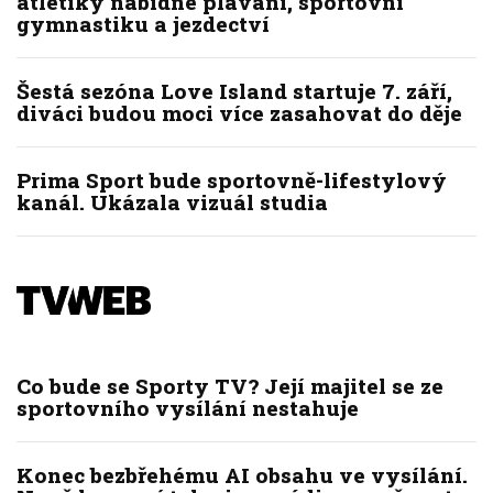
atletiky nabídne plavání, sportovní
gymnastiku a jezdectví
Šestá sezóna Love Island startuje 7. září,
diváci budou moci více zasahovat do děje
Prima Sport bude sportovně-lifestylový
kanál. Ukázala vizuál studia
Co bude se Sporty TV? Její majitel se ze
sportovního vysílání nestahuje
Konec bezbřehému AI obsahu ve vysílání.