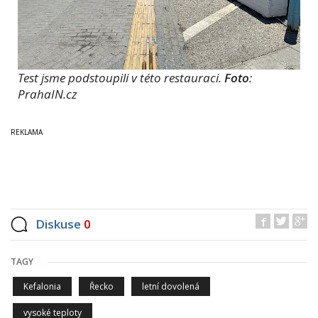
Test jsme podstoupili v této restauraci.
Foto
:
PrahaIN.cz
Diskuse
0
TAGY
Kefalonia
Řecko
letní dovolená
vysoké teploty