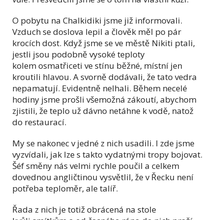
O pobytu na Chalkidiki jsme již informovali.
Vzduch se doslova lepil a člověk měl po pár
krocích dost. Když jsme se ve městě Nikiti ptali,
jestli jsou podobně vysoké teploty
kolem osmatřiceti ve stínu běžné, místní jen
kroutili hlavou. A svorně dodávali, že tato vedra
nepamatují. Evidentně nelhali. Během necelé
hodiny jsme prošli všemožná zákoutí, abychom
zjistili, že teplo už dávno netáhne k vodě, natož
do restaurací.
My se nakonec v jedné z nich usadili. I zde jsme
vyzvídali, jak lze s takto vydatnými tropy bojovat.
Šéf směny nás velmi rychle poučil a celkem
dovednou angličtinou vysvětlil, že v Řecku není
potřeba teploměr, ale talíř.
Řada z nich je totiž obrácená na stole