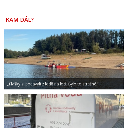
KAM DÁL?
„Flašky si podávali z lodě na loď. Bylo to strašné.“…