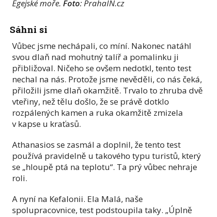
Egejské moře.
Foto
: PrahaIN.cz
Sáhni si
Vůbec jsme nechápali, co míní. Nakonec natáhl
svou dlaň nad mohutný talíř a pomalinku ji
přibližoval. Ničeho se ovšem nedotkl, tento test
nechal na nás. Protože jsme nevěděli, co nás čeká,
přiložili jsme dlaň okamžitě. Trvalo to zhruba dvě
vteřiny, než tělu došlo, že se právě dotklo
rozpálených kamen a ruka okamžitě zmizela
v kapse u kraťasů.
Athanasios se zasmál a doplnil, že tento test
používá pravidelně u takového typu turistů, který
se „hloupě ptá na teplotu“. Ta prý vůbec nehraje
roli.
A nyní na Kefalonii. Ela Malá, naše
spolupracovnice, test podstoupila taky. „Úplně