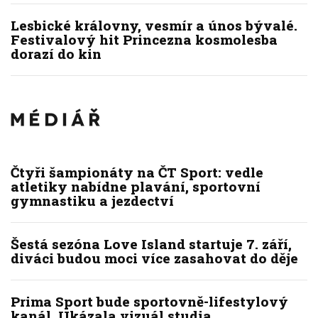
Lesbické královny, vesmír a únos bývalé.
Festivalový hit Princezna kosmolesba
dorazí do kin
Čtyři šampionáty na ČT Sport: vedle
atletiky nabídne plavání, sportovní
gymnastiku a jezdectví
Šestá sezóna Love Island startuje 7. září,
diváci budou moci více zasahovat do děje
Prima Sport bude sportovně-lifestylový
kanál. Ukázala vizuál studia