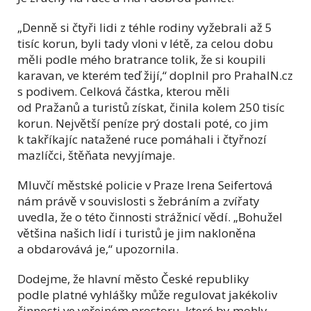
„Denně si čtyři lidi z téhle rodiny vyžebrali až 5
tisíc korun, byli tady vloni v létě, za celou dobu
měli podle mého bratrance tolik, že si koupili
karavan, ve kterém teď žijí,“ doplnil pro PrahaIN.cz
s podivem. Celková částka, kterou měli
od Pražanů a turistů získat, činila kolem 250 tisíc
korun. Největší peníze prý dostali poté, co jim
k takříkajíc natažené ruce pomáhali i čtyřnozí
mazlíčci, štěňata nevyjímaje.
Mluvčí městské policie v Praze Irena Seifertová
nám právě v souvislosti s žebráním a zvířaty
uvedla, že o této činnosti strážnicí vědí. „Bohužel
většina našich lidí i turistů je jim nakloněna
a obdarovává je,“ upozornila.
Dodejme, že hlavní město České republiky
podle platné vyhlášky může regulovat jakékoliv
činnosti ve veřejném prostoru, které by mohly