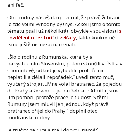
ani řeč.
Otec rodiny nás však upozornil, že právě žebrání
je zde velmi výhodný byznys. Ačkoli jsme o tomto
tématu psali už několikrát, obvykle v souvislosti
s
rozdělením teritorií
či
zvířaty
, takto konkrétně
jsme ještě nic nezaznamenali.
„Šlo o rodinu z Rumunska, která byla
na východním Slovensku, potom skončili v Ústí a v
Chomutově, odkud je vyhodili, protože nic
neplatili a dělali nepořádek,“ uvedl tento muž,
vyučený strojař. „Mně volal bratranec, že pojedou
do Prahy a že sem pojedou žebrat. Odmítli jsme
jim pomoci, protože práce je tu dost. S těmi
Rumuny jsem mluvil jen jednou, když právě
bratranec přijel do Prahy,“ doplnil otec
modřanské rodiny.
Je zručný na ruce a má i dobrou paměť.