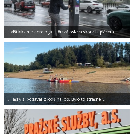
Další kiks meteorologů. Dětská oslava skončila pláčem
„Flašky si podávali z lodě na loď. Bylo to strašné.“…