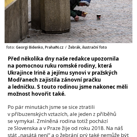
foto:
Georgi Bidenko, PrahaIN.cz
/
Žebrák, ilustrační foto
Před několika dny naše redakce upozornila
na pomocnou ruku romské rodiny, která
Ukrajince Irině a jejímu synovi v pražských
Modřanech zajistila zánovní pračku
a ledničku. S touto rodinou jsme nakonec měli
možnost hovořit také.
Po pár minutách jsme se sice ztratili
v příbuzenských vztazích, ale jeden z příběhů
se vymykal. Zmíněná rodina totiž pochází
ze Slovenska a v Praze žije od roku 2018. Na náš
stát „nasátá není“ a o žebrání prý také nemůže být