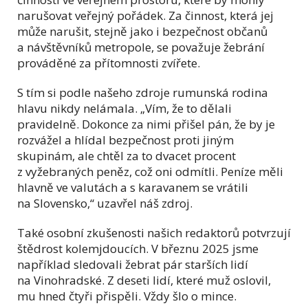
narušovat veřejný pořádek. Za činnost, která jej
může narušit, stejně jako i bezpečnost občanů
a návštěvníků metropole, se považuje žebrání
prováděné za přítomnosti zvířete.
S tím si podle našeho zdroje rumunská rodina
hlavu nikdy nelámala. „Vím, že to dělali
pravidelně. Dokonce za nimi přišel pán, že by je
rozvážel a hlídal bezpečnost proti jiným
skupinám, ale chtěl za to dvacet procent
z vyžebraných peněz, což oni odmítli. Peníze měli
hlavně ve valutách a s karavanem se vrátili
na Slovensko,“ uzavřel náš zdroj.
Také osobní zkušenosti našich redaktorů potvrzují
štědrost kolemjdoucích. V březnu 2025 jsme
například sledovali žebrat pár starších lidí
na Vinohradské. Z deseti lidí, které muž oslovil,
mu hned čtyři přispěli. Vždy šlo o mince.