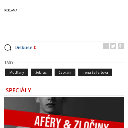
Diskuse
0
TAGY
Modřany
žebráci
žebrání
Irena Seifertová
SPECIÁLY