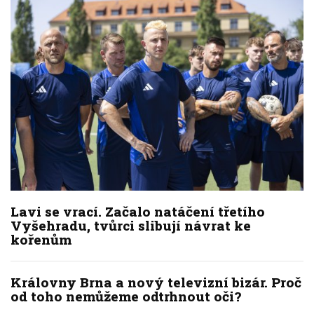
Lavi se vrací. Začalo natáčení třetího
Vyšehradu, tvůrci slibují návrat ke
kořenům
Královny Brna a nový televizní bizár. Proč
od toho nemůžeme odtrhnout oči?