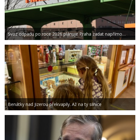
Svoz odpadu po roce 2026 plánuje Praha zadat napřímo…
Benátky nad Jizerou překvapily. Až na ty silnice