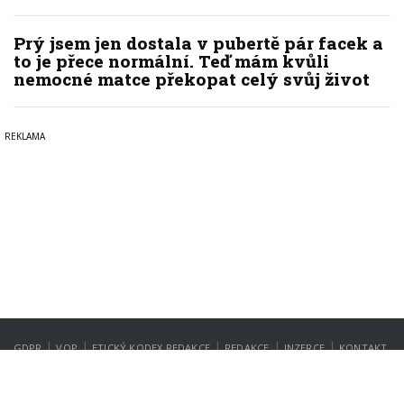
Prý jsem jen dostala v pubertě pár facek a
to je přece normální. Teď mám kvůli
nemocné matce překopat celý svůj život
|
|
|
|
|
GDPR
VOP
ETICKÝ KODEX REDAKCE
REDAKCE
INZERCE
KONTAKT
NASTAVENÍ SOUKROMÍ
Copyright © 2022-2026
PrahaIN.cz