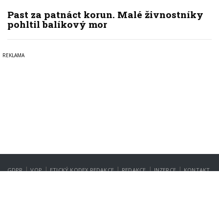
Past za patnáct korun. Malé živnostníky
pohltil balíkový mor
|
|
|
|
|
GDPR
VOP
ETICKÝ KODEX REDAKCE
REDAKCE
INZERCE
KONTAKT
NASTAVENÍ SOUKROMÍ
Copyright © 2022-2026
PrahaIN.cz