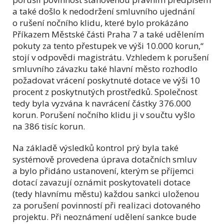
a také došlo k nedodržení smluvního ujednání
o rušení nočního klidu, které bylo prokázáno
Příkazem Městské části Praha 7 a také udělením
pokuty za tento přestupek ve výši 10.000 korun,“
stojí v odpovědi magistrátu. Vzhledem k porušení
smluvního závazku také hlavní město rozhodlo
požadovat vrácení poskytnuté dotace ve výši 10
procent z poskytnutých prostředků. Společnost
tedy byla vyzvána k navrácení částky 376.000
korun. Porušení nočního klidu ji v součtu vyšlo
na 386 tisíc korun.
Na základě výsledků kontrol prý byla také
systémově provedena úprava dotačních smluv
a bylo přidáno ustanovení, kterým se příjemci
dotací zavazují oznámit poskytovateli dotace
(tedy hlavnímu městu) každou sankci uloženou
za porušení povinností při realizaci dotovaného
projektu. Při neoznámení udělení sankce bude