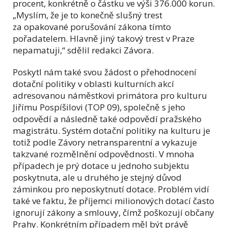
procent, konkrétně o částku ve výši 376.000 korun.
„Myslím, že je to konečně slušný trest
za opakované porušování zákona tímto
pořadatelem. Hlavně jiný takový trest v Praze
nepamatuji,“ sdělil redakci Závora.
Poskytl nám také svou žádost o přehodnocení
dotační politiky v oblasti kulturních akcí
adresovanou náměstkovi primátora pro kulturu
Jiřímu Pospíšilovi (TOP 09), společně s jeho
odpovědí a následně také odpovědí pražského
magistrátu. Systém dotační politiky na kulturu je
totiž podle Závory netransparentní a vykazuje
takzvané rozmělnění odpovědnosti. V mnoha
případech je prý dotace u jednoho subjektu
poskytnuta, ale u druhého je stejný důvod
záminkou pro neposkytnutí dotace. Problém vidí
také ve faktu, že příjemci milionových dotací často
ignorují zákony a smlouvy, čímž poškozují občany
Prahy. Konkrétním případem měl být právě