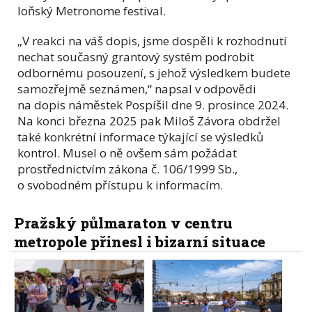
loňský Metronome festival.
„V reakci na váš dopis, jsme dospěli k rozhodnutí
nechat současný grantový systém podrobit
odbornému posouzení, s jehož výsledkem budete
samozřejmě seznámen,“ napsal v odpovědi
na dopis náměstek Pospíšil dne 9. prosince 2024.
Na konci března 2025 pak Miloš Závora obdržel
také konkrétní informace týkající se výsledků
kontrol. Musel o ně ovšem sám požádat
prostřednictvím zákona č. 106/1999 Sb.,
o svobodném přístupu k informacím.
Pražský půlmaraton v centru
metropole přinesl i bizarní situace