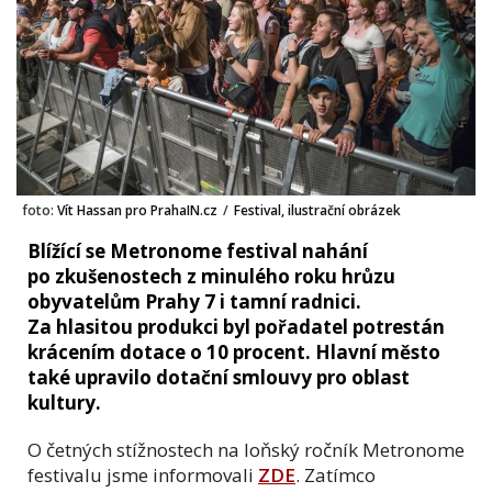
foto:
Vít Hassan pro PrahaIN.cz
/
Festival, ilustrační obrázek
Blížící se Metronome festival nahání
po zkušenostech z minulého roku hrůzu
obyvatelům Prahy 7 i tamní radnici.
Za hlasitou produkci byl pořadatel potrestán
krácením dotace o 10 procent. Hlavní město
také upravilo dotační smlouvy pro oblast
kultury.
O četných stížnostech na loňský ročník Metronome
festivalu jsme informovali
ZDE
. Zatímco