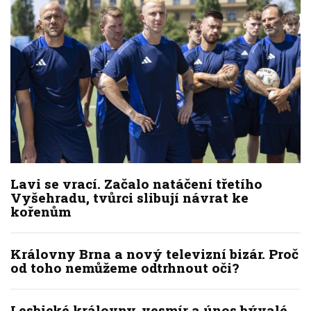
Lavi se vrací. Začalo natáčení třetího
Vyšehradu, tvůrci slibují návrat ke
kořenům
Královny Brna a nový televizní bizár. Proč
od toho nemůžeme odtrhnout oči?
Lesbické královny, vesmír a únos bývalé.