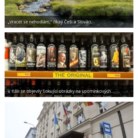
„Vracet se nehodlám,“ říkají Češi a Slováci…
V Itálii se objevily šokující obrázky na upomínkových…