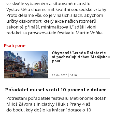
ve skvěle vybaveném a situovaném areálu
Výstaviště a chceme mít kvalitní sousedské vztahy.
Proto děláme vše, co je v našich silách, abychom
určitý diskomfort, který akce našich rozměrů
zákonitě přináší, minimalizovali,“ sdělil vloni
redakci za provozovatele festivalu Martin Voňka.
Psali jsme
Obyvatelé Letné a Holešovic
si pochvalují tichou Matějskou
pouť
26. 04. 2025
14:40
Pořadatel musel vrátit 10 procent z dotace
Potrestání pořadatele festivalu Metronome dotáhl
Miloš Závora z iniciativy Hluk z Prahy 4 až
do bodu, kdy došlo ke krácení dotace o 10