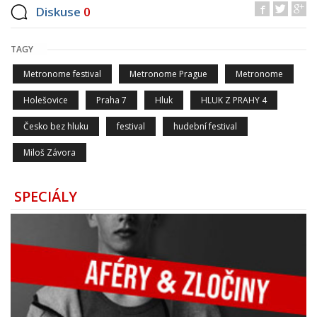
Diskuse
0
TAGY
Metronome festival
Metronome Prague
Metronome
Holešovice
Praha 7
Hluk
HLUK Z PRAHY 4
Česko bez hluku
festival
hudební festival
Miloš Závora
SPECIÁLY