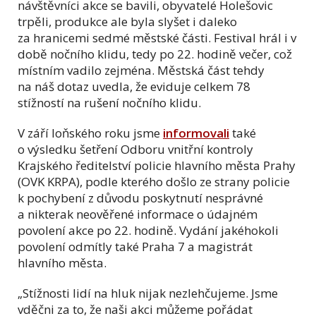
návštěvníci akce se bavili, obyvatelé Holešovic
trpěli, produkce ale byla slyšet i daleko
za hranicemi sedmé městské části. Festival hrál i v
době nočního klidu, tedy po 22. hodině večer, což
místním vadilo zejména. Městská část tehdy
na náš dotaz uvedla, že eviduje celkem 78
stížností na rušení nočního klidu.
V září loňského roku jsme
informovali
také
o výsledku šetření Odboru vnitřní kontroly
Krajského ředitelství policie hlavního města Prahy
(OVK KRPA), podle kterého došlo ze strany policie
k pochybení z důvodu poskytnutí nesprávné
a nikterak neověřené informace o údajném
povolení akce po 22. hodině. Vydání jakéhokoli
povolení odmítly také Praha 7 a magistrát
hlavního města.
„Stížnosti lidí na hluk nijak nezlehčujeme. Jsme
vděčni za to, že naši akci můžeme pořádat