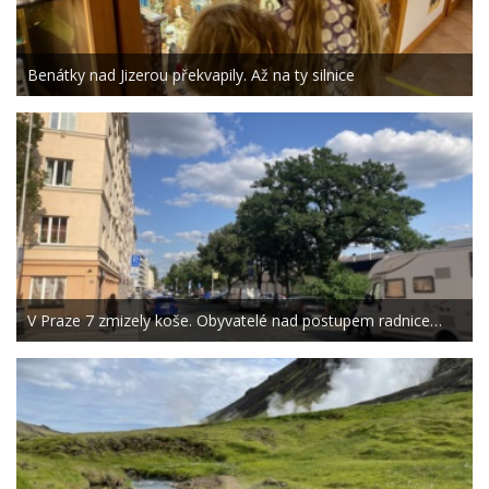
Benátky nad Jizerou překvapily. Až na ty silnice
V Praze 7 zmizely koše. Obyvatelé nad postupem radnice…