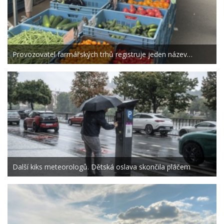
Provozovatel farmářských trhů registruje jeden název…
Další kiks meteorologů. Dětská oslava skončila pláčem