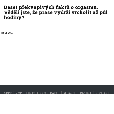
Deset překvapivých faktů o orgasmu.
Věděli jste, že prase vydrží vrcholit až půl
hodiny?
|
|
|
|
|
GDPR
VOP
ETICKÝ KODEX REDAKCE
REDAKCE
INZERCE
KONTAKT
NASTAVENÍ SOUKROMÍ
Copyright © 2022-2026
PrahaIN.cz