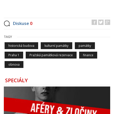
Diskuse
0
TAGY
historická budova
kulturní památky
památky
Praha 1
Pražská památková rezervace
finance
obnova
SPECIÁLY