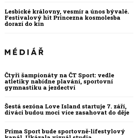
Lesbické královny, vesmír a únos bývalé.
Festivalový hit Princezna kosmolesba
dorazí do kin
Čtyři šampionáty na ČT Sport: vedle
atletiky nabídne plavání, sportovní
gymnastiku a jezdectví
Šestá sezóna Love Island startuje 7. září,
diváci budou moci více zasahovat do děje
Prima Sport bude sportovně-lifestylový
kanál. Ukázala vizuál studia