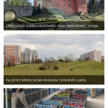
„Nejčastější otázku návštěvníků nikdo neuhodnete,“ směje…
Na Jižním Městě začala dostavba Centrálního parku