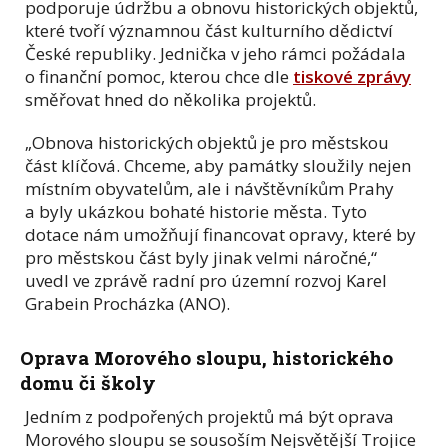
podporuje údržbu a obnovu historických objektů,
které tvoří významnou část kulturního dědictví
České republiky. Jednička v jeho rámci požádala
o finanční pomoc, kterou chce dle
tiskové zprávy
směřovat hned do několika projektů.
„Obnova historických objektů je pro městskou
část klíčová. Chceme, aby památky sloužily nejen
místním obyvatelům, ale i návštěvníkům Prahy
a byly ukázkou bohaté historie města. Tyto
dotace nám umožňují financovat opravy, které by
pro městskou část byly jinak velmi náročné,“
uvedl ve zprávě radní pro územní rozvoj Karel
Grabein Procházka (ANO).
Oprava Morového sloupu, historického
domu či školy
Jedním z podpořených projektů má být oprava
Morového sloupu se sousoším Nejsvětější Trojice