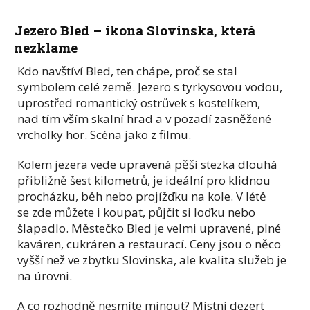
Jezero Bled – ikona Slovinska, která
nezklame
Kdo navštíví Bled, ten chápe, proč se stal
symbolem celé země. Jezero s tyrkysovou vodou,
uprostřed romantický ostrůvek s kostelíkem,
nad tím vším skalní hrad a v pozadí zasněžené
vrcholky hor. Scéna jako z filmu.
Kolem jezera vede upravená pěší stezka dlouhá
přibližně šest kilometrů, je ideální pro klidnou
procházku, běh nebo projížďku na kole. V létě
se zde můžete i koupat, půjčit si loďku nebo
šlapadlo. Městečko Bled je velmi upravené, plné
kaváren, cukráren a restaurací. Ceny jsou o něco
vyšší než ve zbytku Slovinska, ale kvalita služeb je
na úrovni.
A co rozhodně nesmíte minout? Místní dezert