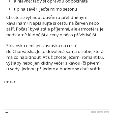
a hlavně: tady si opravdu odpočinete
tip na závěr: jeďte mimo sezónu
Chcete se vyhnout davům a přelidněným
kavárnám? Naplánujte si cestu na červen nebo
září. Počasí bývá stále příjemné, ale atmosféra je
podstatně klidnější a ceny o něco přívětivější.
Slovinsko není jen zastávka na cestě
do Chorvatska. Je to dovolená sama o sobě, která
má co nabídnout. Ať už chcete jezerní romantiku,
výšlapy nebo jen klidný večer s kávou (či pivem)
u vody. Jednou přijedete a budete se chtít vrátit.