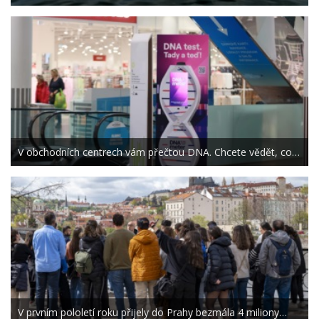
V obchodních centrech vám přečtou DNA. Chcete vědět, co…
V prvním pololetí roku přijely do Prahy bezmála 4 miliony…