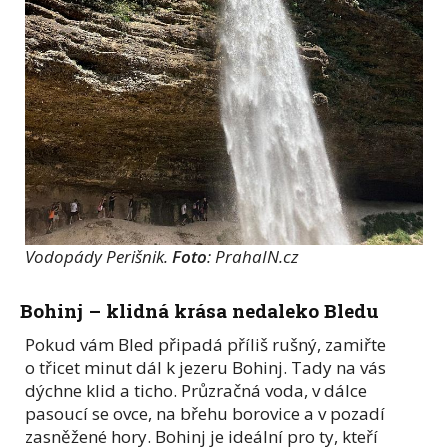
Vodopády Perišnik.
Foto
: PrahaIN.cz
Bohinj – klidná krása nedaleko Bledu
Pokud vám Bled připadá příliš rušný, zamiřte
o třicet minut dál k jezeru Bohinj. Tady na vás
dýchne klid a ticho. Průzračná voda, v dálce
pasoucí se ovce, na břehu borovice a v pozadí
zasněžené hory. Bohinj je ideální pro ty, kteří