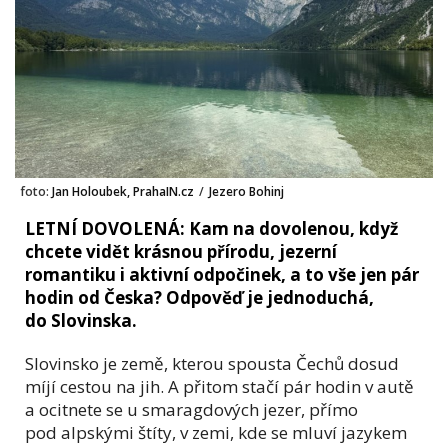
foto:
Jan Holoubek, PrahaIN.cz
/
Jezero Bohinj
LETNÍ DOVOLENÁ: Kam na dovolenou, když
chcete vidět krásnou přírodu, jezerní
romantiku i aktivní odpočinek, a to vše jen pár
hodin od Česka? Odpověď je jednoduchá,
do Slovinska.
Slovinsko je země, kterou spousta Čechů dosud
míjí cestou na jih. A přitom stačí pár hodin v autě
a ocitnete se u smaragdových jezer, přímo
pod alpskými štíty, v zemi, kde se mluví jazykem