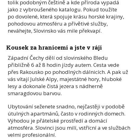
tolik podobným češtině a kde příroda vypadá
jako z vybroušeného katalogu. Pokud toužíte
po dovolené, která spojuje krásu horské krajiny,
pohodovou atmosféru a přívětivé služby,
neváhejte, Slovinsko vás mile překvapí.
Kousek za hranicemi a jste v ráji
Západní Čechy dělí od slovinského Bledu
přibližně 6 až 8 hodin jízdy autem. Cesta vede
přes Rakousko po pohodlných dálnicích. A pak už
vás vítají Julské Alpy, majestátné hory, hluboké
lesy a dokonale čistá jezera s nádherně
smaragdovou barvou.
Ubytování seženete snadno, nejčastěji v podobě
útulných apartmánů, často v rodinných domech.
Výhodou je přátelské prostředí a domácí
atmosféra. Slovinci jsou milí, vstřícní a ve službách
velmi profesionální.