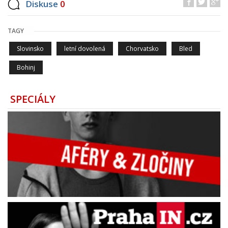
Diskuse
0
TAGY
Slovinsko
letní dovolená
Chorvatsko
Bled
Bohinj
SPECIÁLY