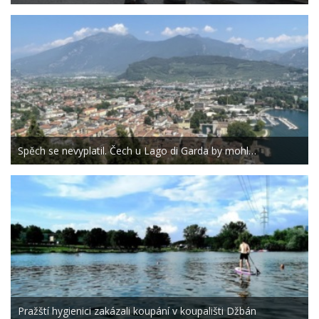
Spěch se nevyplatil. Čech u Lago di Garda by mohl…
Pražští hygienici zakázali koupání v koupališti Džbán