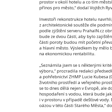
prostor v okolí hotelu a co tím městs
přínos pro město,“ dodal Vojtěch Ryv
Investoři rekonstrukce hotelu navrhl
z architektonické soutěže dle podmí
podle zjištění serveru PrahaIN.cz ob
bude ze dvou částí, aby bylo zajiště
části poroty budou mít početní přev
a hlavní město. Výsledkem by mělo b
na ekonomickou rentabilitu.
„Seznámila jsem se s některými krité
výboru,“ prozradila redakci předsedk
a pohřebnictví ZHMP Lucie Kubesa (O
životního prostředí a veřejného pros
se to dnes dělá nejen v Evropě, ale 
hospodaření s vodou, která bude jak
i v prostoru v případě dešťové vody
oázou v této části Starého Města,“ do