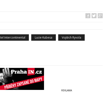
tel Intercontinental
Lucie Kubesa
Vojtěch Ryvola