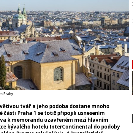
um Prahy
ívětivou tvář a jeho podoba dostane mnoho
 části Praha 1 se totiž připojili usnesením
stva k memorandu uzavřeném mezi hlavním
ce bývalého hotelu InterContinental do podoby