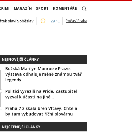
KRIMI
MAGAZÍN
SPORT
KOMENTÁŘE
átek slaví Soběslav
29 °C
Počasí Praha
NEJNOVĚJŠÍ ČLÁNKY
Božská Marilyn Monroe v Praze.
Výstava odhaluje méně známou tvář
legendy
Politici vyrazili na Pride. Zastupitel
vyzval k účasti na jiné…
Praha 7 získala břeh Vltavy. Chtěla
by tam vybudovat říční plovárnu
NEJČTENĚJŠÍ ČLÁNKY