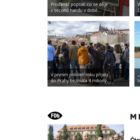
Prodavač popsal, co se děje
V
v second handu v době…
D
V prvním pololetí roku přijely
„
do Prahy bezmála 4 miliony…
t
Čt