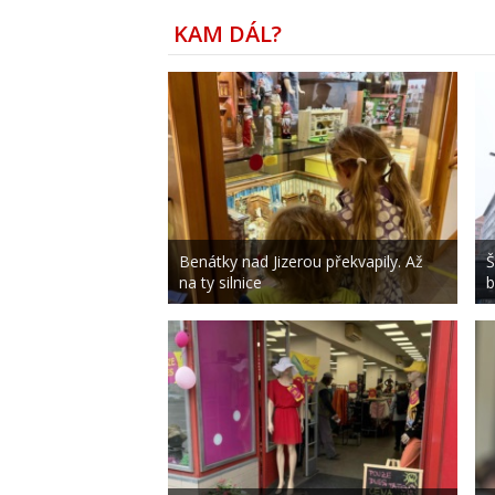
KAM DÁL?
Benátky nad Jizerou překvapily. Až
Š
na ty silnice
b