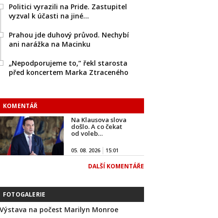
Politici vyrazili na Pride. Zastupitel
vyzval k účasti na jiné…
Prahou jde duhový průvod. Nechybí
ani narážka na Macinku
„Nepodporujeme to,“ řekl starosta
před koncertem Marka Ztraceného
KOMENTÁŘ
Na Klausova slova
došlo. A co čekat
od voleb…
05. 08. 2026
15:01
DALŠÍ KOMENTÁŘE
FOTOGALERIE
Výstava na počest Marilyn Monroe