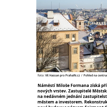
foto:
Vít Hassan pro PrahaIN.cz
/
Pohled na centr
Náměstí Miloše Formana získá př
nových vrstev. Zastupitelé Městské
na nedávném jednání zastupitel
městem a investorem. Rekonstruk