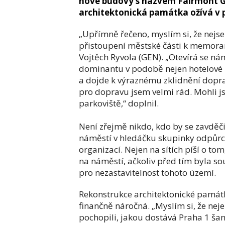
nové budovy s názvem Fairmont Gol
architektonická památka ožívá v
„Upřímně řečeno, myslím si, že nejse
přistoupení městské části k memora
Vojtěch Ryvola (GEN). „Otevírá se n
dominantu v podobě nejen hotelové bu
a dojde k výraznému zklidnění doprav
pro dopravu jsem velmi rád. Mohli jsm
parkoviště,“ doplnil.
Není zřejmě nikdo, kdo by se zavděči
náměstí v hledáčku skupinky odpůrců 
organizací. Nejen na sítích píší o to
na náměstí, ačkoliv před tím byla s
pro nezastavitelnost tohoto území.
Rekonstrukce architektonické památky
finančně náročná. „Myslím si, že nejen
pochopili, jakou dostává Praha 1 ša