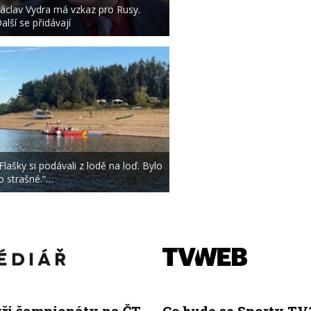
áclav Vydra má vzkaz pro Rusy.
alší se přidávají
Flašky si podávali z lodě na loď. Bylo
o strašné.“…
yři šampionáty na ČT
Co bude se Sporty TV