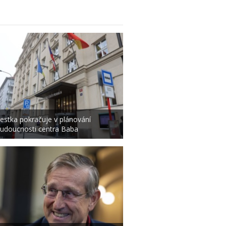
estka pokračuje v plánování
udoucnosti centra Baba