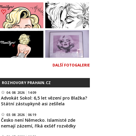
DALŠÍ FOTOGALERIE
ROZHOVORY PRAHAIN.CZ
04. 08. 2026
14:09
Advokát Sokol: 6,5 let vězení pro Blažka?
Státní zástupkyně asi zešílela
03. 08. 2026
06:19
Česko není Německo. Islamisté zde
nemají zázemí, říká exšéf rozvědky