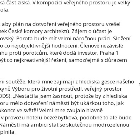
ká část získá. V kompozici veřejného prostoru je velký
ola.
i, aby plán na dotvoření veřejného prostoru vzešel
nek České komory architektů. Zájem o účast je
rovský. Porota bude mít velmi náročnou práci. Složení
no co nejobjektivnější hodnocení. Členové nezávislé
ahu proti porotcům, které dodá investor, Praha 1
ýt co nejkreativnější řešení, samozřejmě s důrazem
rii soutěže, která mne zajímají z hlediska gesce našeho
yně Výboru pro životní prostředí, veřejný prostor
DS). „Nestačila jsem žasnout, protože by z hlediska
toru mělo dotvoření náměstí být ukázkou toho, jak
dokonce ve světě! Velmi mne zaujalo hlavně
 v provozu hotelu bezezbytková, podobné to ale bude
. Náměstí má ambici stát se skutečnou modrozelenou
plnila.