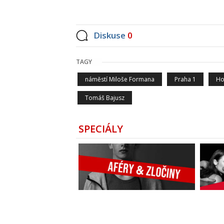
Diskuse
0
TAGY
náměstí Miloše Formana
Praha 1
Ho
Tomáš Bajusz
SPECIÁLY