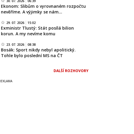
30. 07. 2026
06:39
Ekonom: Slibům o vyrovnaném rozpočtu
nevěříme. A výjimky se nám…
29. 07. 2026
15:02
Exministr Tlustý: Stát posílá bilion
korun. A my nevíme komu
23. 07. 2026
08:38
Bosák: Sport nikdy nebyl apolitický.
Tohle bylo poslední MS na ČT
DALŠÍ ROZHOVORY