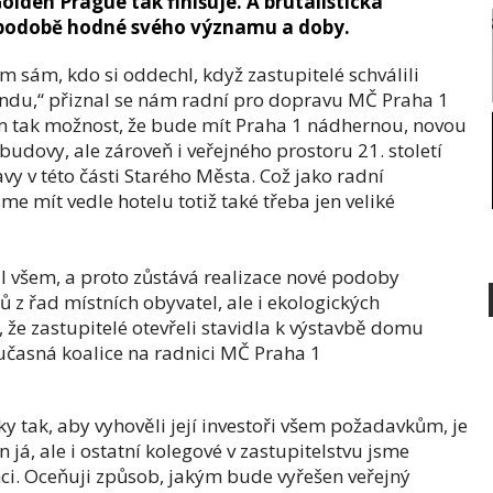
den Prague tak finišuje. A brutalistická
 podobě hodné svého významu a doby.
m sám, kdo si oddechl, když zastupitelé schválili
ndu,“ přiznal se nám radní pro dopravu MČ Praha 1
ám tak možnost, že bude mít Praha 1 nádhernou, novou
dovy, ale zároveň i veřejného prostoru 21. století
y v této části Starého Města. Což jako radní
e mít vedle hotelu totiž také třeba jen veliké
l všem, a proto zůstává realizace nové podoby
z řad místních obyvatel, ale i ekologických
m, že zastupitelé otevřeli stavidla k výstavbě domu
oučasná koalice na radnici MČ Praha 1
 tak, aby vyhověli její investoři všem požadavkům, je
 já, ale i ostatní kolegové v zastupitelstvu jsme
nci. Oceňuji způsob, jakým bude vyřešen veřejný