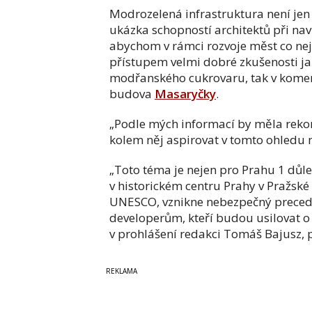
Modrozelená infrastruktura není jen 
ukázka schopností architektů při nav
abychom v rámci rozvoje měst co nejví
přístupem velmi dobré zkušenosti jak
modřanského cukrovaru, tak v komer
budova
Masaryčky
.
„Podle mých informací by měla rekon
kolem něj aspirovat v tomto ohledu 
„Toto téma je nejen pro Prahu 1 důle
v historickém centru Prahy v Pražsk
UNESCO, vznikne nebezpečný precede
developerům, kteří budou usilovat o
v prohlášení redakci Tomáš Bajusz,