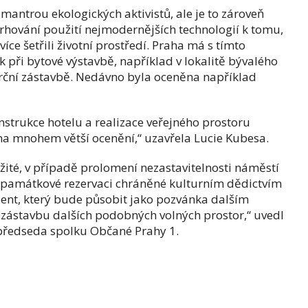
mantrou ekologických aktivistů, ale je to zároveň
rhování použití nejmodernějších technologií k tomu,
ce šetřili životní prostředí. Praha má s tímto
 při bytové výstavbě, například v lokalitě bývalého
ční zástavbě. Nedávno byla oceněna například
strukce hotelu a realizace veřejného prostoru
na mnohem větší ocenění,“ uzavřela Lucie Kubesa.
žité, v případě prolomení nezastavitelnosti náměstí
é památkové rezervaci chráněné kulturním dědictvím
nt, který bude působit jako pozvánka dalším
 zástavbu dalších podobných volných prostor,“ uvedl
 předseda spolku Občané Prahy 1.