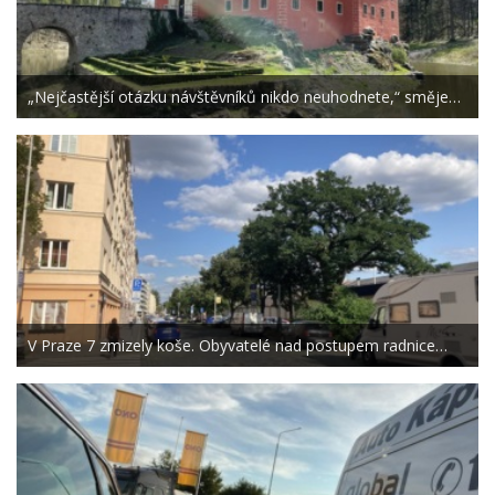
„Nejčastější otázku návštěvníků nikdo neuhodnete,“ směje…
V Praze 7 zmizely koše. Obyvatelé nad postupem radnice…