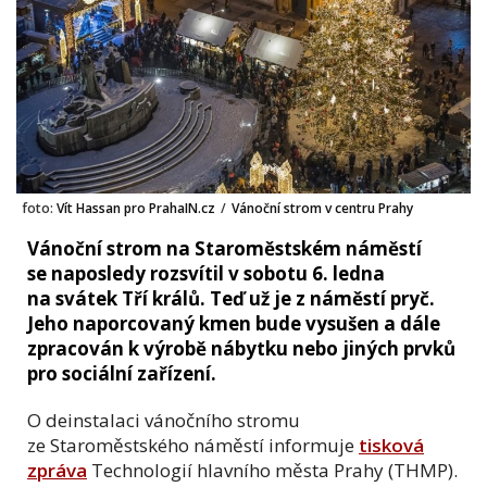
foto:
Vít Hassan pro PrahaIN.cz
/
Vánoční strom v centru Prahy
Vánoční strom na Staroměstském náměstí
se naposledy rozsvítil v sobotu 6. ledna
na svátek Tří králů. Teď už je z náměstí pryč.
Jeho naporcovaný kmen bude vysušen a dále
zpracován k výrobě nábytku nebo jiných prvků
pro sociální zařízení.
O deinstalaci vánočního stromu
ze Staroměstského náměstí informuje
tisková
zpráva
Technologií hlavního města Prahy (THMP).