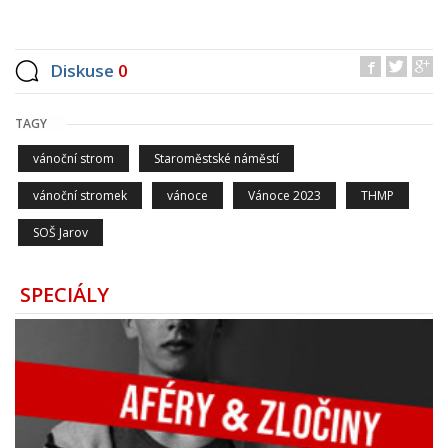
Diskuse
0
TAGY
vánoční strom
Staroměstské náměstí
vánoční stromek
vánoce
Vánoce 2023
THMP
SOŠ Jarov
SPECIÁLY