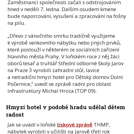
Zaměstnanci společnosti začali s odstrojováním
hned v neděli 7. ledna. Dalším osudem kmene
bude naporcování, vysušení a zpracování na fošny
na pilu.
„Dřevo z vánočního smrku tradičně využijeme
k výrobě venkovního nábytku nebo jiných prvků,
které poslouží v některém ze sociálních zařízení
hlavního města Prahy. V loňském roce z něj žáci
oborů tesař a truhlář Střední odborné školy Jarov
na Praze 3 vyrobili zahradní stůl, lavice
a netradiční hmyzí hotel pro Dětský domov Dolní
Počernice,“ uvedl ve zprávě radní pro oblast
infrastruktury Michal Hroza (TOP 09).
Hmyzí hotel v podobě hradu udělal dětem
radost
Jak se uvádí v loňské
tiskové zprávě
THMP,
nábytek vyrobili v učilišti na Jarově třetí rok