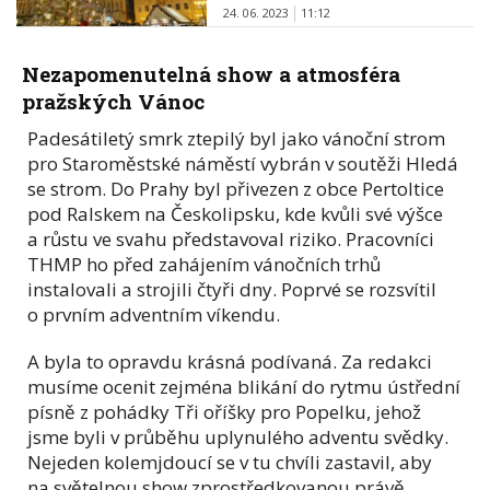
24. 06. 2023
11:12
Nezapomenutelná show a atmosféra
pražských Vánoc
Padesátiletý smrk ztepilý byl jako vánoční strom
pro Staroměstské náměstí vybrán v soutěži Hledá
se strom. Do Prahy byl přivezen z obce Pertoltice
pod Ralskem na Českolipsku, kde kvůli své výšce
a růstu ve svahu představoval riziko. Pracovníci
THMP ho před zahájením vánočních trhů
instalovali a strojili čtyři dny. Poprvé se rozsvítil
o prvním adventním víkendu.
A byla to opravdu krásná podívaná. Za redakci
musíme ocenit zejména blikání do rytmu ústřední
písně z pohádky Tři oříšky pro Popelku, jehož
jsme byli v průběhu uplynulého adventu svědky.
Nejeden kolemjdoucí se v tu chvíli zastavil, aby
na světelnou show zprostředkovanou právě