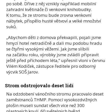
po sobě. Dříve z něj vznikly například mobilní
zahradní květináče či venkovní knihobudky.
K tomu, že ze stromu bude zrovna venkovní
nábytek, přispělo husté větvoví a velké množství
suků.
„Abychom děti z domova překvapili, pojali jsme
hmyzí hotel netradičně a dali mu podobu hradu
se čtyřmi vysokými věžemi. Jak jsme slíbili
na začátku roku, výrobky jsme zvládli připravit
ještě před příchodem léta,“ upřesnil vloni v červnu
Vilém Kodíček, zástupce ředitele pro odborný
výcvik SOŠ Jarov.
Strom odstrojovalo deset lidí
Na odzdobení vánočního stromu pracovalo deset
zaměstnanců THMP. Pomocí vysokozdvižných
plošin museli sundat všech více než 300
plastových koulí, 60 světelných hvězd