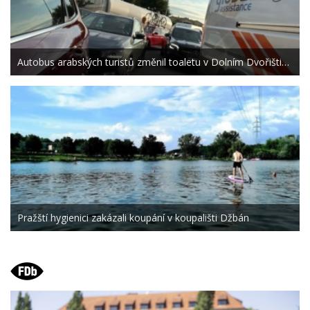
Autobus arabských turistů změnil toaletu v Dolním Dvořišti…
Pražští hygienici zakázali koupání v koupališti Džbán