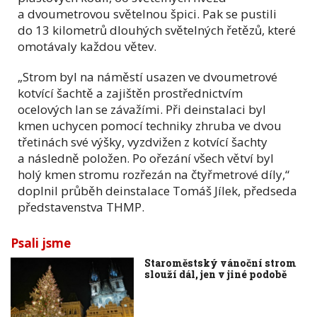
a dvoumetrovou světelnou špici. Pak se pustili
do 13 kilometrů dlouhých světelných řetězů, které
omotávaly každou větev.
„Strom byl na náměstí usazen ve dvoumetrové
kotvící šachtě a zajištěn prostřednictvím
ocelových lan se závažími. Při deinstalaci byl
kmen uchycen pomocí techniky zhruba ve dvou
třetinách své výšky, vyzdvižen z kotvící šachty
a následně položen. Po ořezání všech větví byl
holý kmen stromu rozřezán na čtyřmetrové díly,“
doplnil průběh deinstalace Tomáš Jílek, předseda
představenstva THMP.
Psali jsme
Staroměstský vánoční strom
slouží dál, jen v jiné podobě