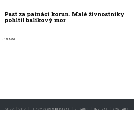
Past za patnáct korun. Malé živnostníky
pohltil balíkový mor
|
|
|
|
|
GDPR
VOP
ETICKÝ KODEX REDAKCE
REDAKCE
INZERCE
KONTAKT
NASTAVENÍ SOUKROMÍ
Copyright © 2022-2026
PrahaIN.cz