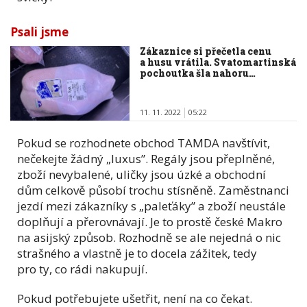
Psali jsme
Zákaznice si přečetla cenu
a husu vrátila. Svatomartinská
pochoutka šla nahoru…
11. 11. 2022
05:22
Pokud se rozhodnete obchod TAMDA navštívit,
nečekejte žádný „luxus”. Regály jsou přeplněné,
zboží nevybalené, uličky jsou úzké a obchodní
dům celkově působí trochu stísněně. Zaměstnanci
jezdí mezi zákazníky s „paleťáky” a zboží neustále
doplňují a přerovnávají. Je to prostě české Makro
na asijský způsob. Rozhodně se ale nejedná o nic
strašného a vlastně je to docela zážitek, tedy
pro ty, co rádi nakupují.
Pokud potřebujete ušetřit, není na co čekat.