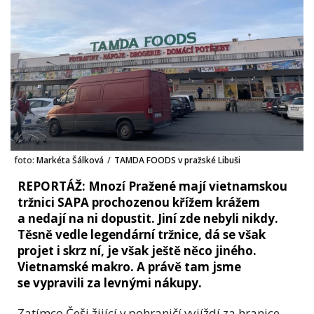
foto:
Markéta Šálková
/
TAMDA FOODS v pražské Libuši
REPORTÁŽ: Mnozí Pražené mají vietnamskou
tržnici SAPA prochozenou křížem krážem
a nedají na ni dopustit. Jiní zde nebyli nikdy.
Těsně vedle legendární tržnice, dá se však
projet i skrz ní, je však ještě něco jiného.
Vietnamské makro. A právě tam jsme
se vypravili za levnými nákupy.
Zatímco Češi žijící v pohraničí vyjíždí za hranice,