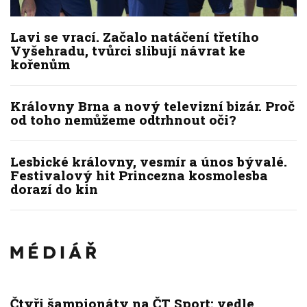
Lavi se vrací. Začalo natáčení třetího
Vyšehradu, tvůrci slibují návrat ke
kořenům
Královny Brna a nový televizní bizár. Proč
od toho nemůžeme odtrhnout oči?
Lesbické královny, vesmír a únos bývalé.
Festivalový hit Princezna kosmolesba
dorazí do kin
Čtyři šampionáty na ČT Sport: vedle