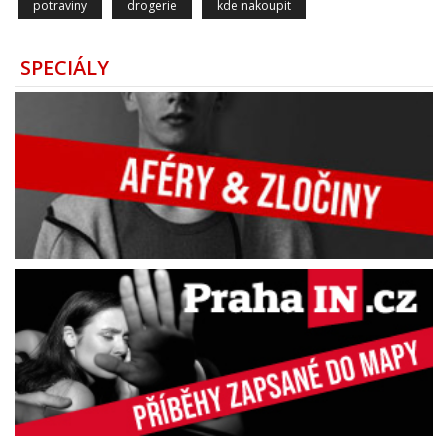
potraviny
drogerie
kde nakoupit
SPECIÁLY