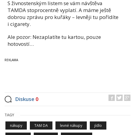
S živnostenským listem se vám návštěva
TAMDA stoprocentně vyplatí. A máme ještě
dobrou zprávu pro kuřáky – levněji tu pořídíte
i cigarety.
Ale pozor: Nezaplatíte tu kartou, pouze
hotovostí…
Diskuse
0
TAGY
nákupy
TAM DA
levné nákupy
jídlo