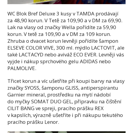
WC Blok Bref Deluxe 3 kusy v TAMDA prodávají
za 48,90 korun. V Tetě za 109,90 a v DM za 69,90.
Lak na vlasy od značky Wella pořídíte za 59,90
korun. V tetě za 109,90 a v DM za 109 korun.
Zhruba o dvacet korun levněji pořídíte šampon
ELSEVE COLOR VIVE, 300 ml. mýdlo LACTOVIT, ale
také LACTACYD nebo aviváž ECO EVER. Levněji vás
vyjde i nákup sprchového gelu ADIDAS nebo
PALMOLIVE.
Třicet korun a víc ušetříte při koupi barvy na vlasy
značky SYOSS, šamponu GLISS, antiperspirantu
Garnier mineral, prostředku na mytí nádobí
do myčky SOMAT DUO GEL, přípravku na čištění
CILIT BANG ve spreji, pracího prášku REX
v kapslích, výrazně ušetříte i při nákupu tekutého
pracího prášku Lenor.