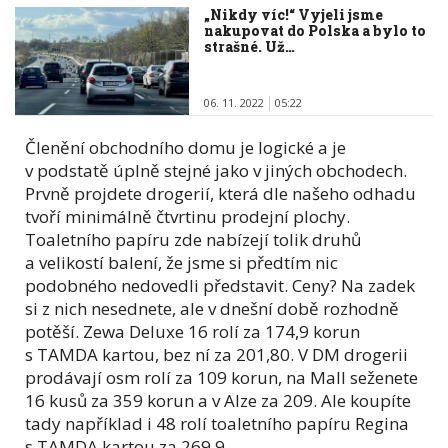
„Nikdy víc!“ Vyjeli jsme
nakupovat do Polska a bylo to
strašné. Už…
06. 11. 2022
05:22
Členění obchodního domu je logické a je
v podstatě úplně stejné jako v jiných obchodech.
Prvně projdete drogerií, která dle našeho odhadu
tvoří minimálně čtvrtinu prodejní plochy.
Toaletního papíru zde nabízejí tolik druhů
a velikostí balení, že jsme si předtím nic
podobného nedovedli představit. Ceny? Na zadek
si z nich nesednete, ale v dnešní době rozhodně
potěší. Zewa Deluxe 16 rolí za 174,9 korun
s TAMDA kartou, bez ní za 201,80. V DM drogerii
prodávají osm rolí za 109 korun, na Mall seženete
16 kusů za 359 korun a v Alze za 209. Ale koupíte
tady například i 48 rolí toaletního papíru Regina
s TAMDA kartou za 269,9.