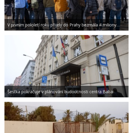
V prvním pololetí roku přijely do Prahy bezmála 4 miliony…
Šestka pokračuje v plánování budoucnosti centra Baba