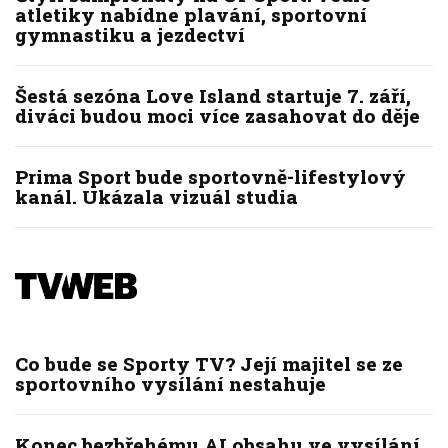
atletiky nabídne plavání, sportovní
gymnastiku a jezdectví
Šestá sezóna Love Island startuje 7. září,
diváci budou moci více zasahovat do děje
Prima Sport bude sportovně-lifestylový
kanál. Ukázala vizuál studia
Co bude se Sporty TV? Její majitel se ze
sportovního vysílání nestahuje
Konec bezbřehému AI obsahu ve vysílání.