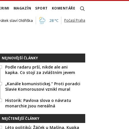
KRIMI
MAGAZÍN
SPORT
KOMENTÁŘE
vátek slaví Oldřiška
28 °C
Počasí Praha
NEJNOVĚJŠÍ ČLÁNKY
Podle radaru prší, nikde ale ani
kapka. Co stojí za zvláštním jevem
„Kanále komunistickej.“ Proti poradci
Slavie Komorousovi vznikl mural
Historik: Pavlova slova o návratu
monarchie jsou nereálná
NEJČTENĚJŠÍ ČLÁNKY
Léto politiků: Žáček u Mašína, Kupka