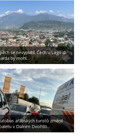
pěch se nevyplatil. Čech u Lago di
arda by mohl…
utobus arabských turistů změnil
oaletu v Dolním Dvořišti…