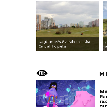
Na Jižním Městě začala dostavba
„
Centrálního parku
a
Mů
Ra
re
zam