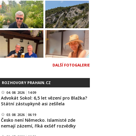
DALŠÍ FOTOGALERIE
ROZHOVORY PRAHAIN.CZ
04. 08. 2026
14:09
Advokát Sokol: 6,5 let vězení pro Blažka?
Státní zástupkyně asi zešílela
03. 08. 2026
06:19
Česko není Německo. Islamisté zde
nemají zázemí, říká exšéf rozvědky