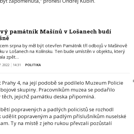
mí být zapomenuta,“ pronesl Ondřej Kubín.
vý památník Mašínů v Lošanech budí
šně
cem srpna by měl být otevřen Památník tří odbojů v Mašínově
tku v Lošanech na Kolínsku. Ten bude umístěn v objektu, který
kala zpět…
7. 2022
14:31
POLITIKA
 Prahy 4, na její podobě se podílelo Muzeum Policie
dbojové skupiny. Pracovníkům muzea se podařilo
 těch, jejichž památku deska připomíná.
ětí popravených a padlých policistů se rozhodl
ek udělit popraveným a padlým příslušníkům nuselské
m. Ty na místě z jeho rukou převzali pozůstalí