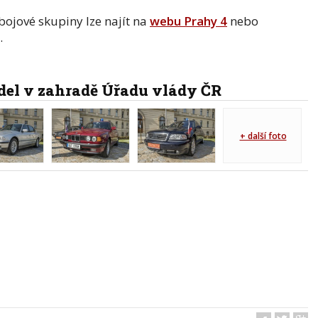
bojové skupiny lze najít na
webu Prahy 4
nebo
.
del v zahradě Úřadu vlády ČR
+ další foto