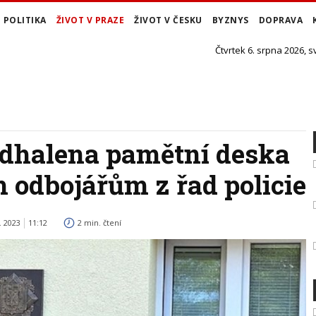
POLITIKA
ŽIVOT V PRAZE
ŽIVOT V ČESKU
BYZNYS
DOPRAVA
Čtvrtek 6. srpna 2026, s
odhalena pamětní deska
 odbojářům z řad policie
. 2023
11:12
2 min. čtení