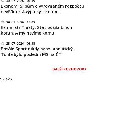
30. 07. 2026
06:39
Ekonom: Slibům o vyrovnaném rozpočtu
nevěříme. A výjimky se nám…
29. 07. 2026
15:02
Exministr Tlustý: Stát posílá bilion
korun. A my nevíme komu
23. 07. 2026
08:38
Bosák: Sport nikdy nebyl apolitický.
Tohle bylo poslední MS na ČT
DALŠÍ ROZHOVORY