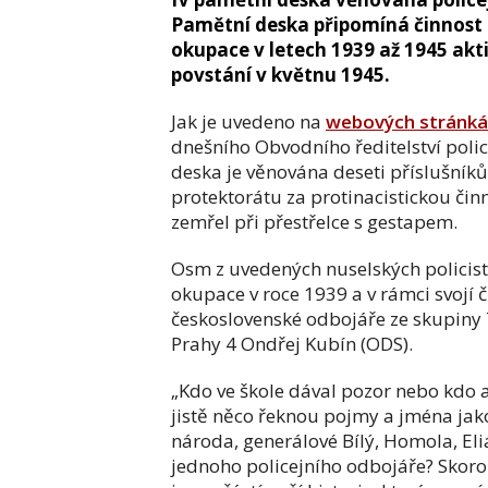
Pamětní deska připomíná činnost de
okupace v letech 1939 až 1945 akt
povstání v květnu 1945.
Jak je uvedeno na
webových stránk
dnešního Obvodního ředitelství polic
deska je věnována deseti příslušník
protektorátu za protinacistickou čin
zemřel při přestřelce s gestapem.
Osm z uvedených nuselských policistů
okupace v roce 1939 a v rámci svojí 
československé odbojáře ze skupiny T
Prahy 4 Ondřej Kubín (ODS).
„Kdo ve škole dával pozor nebo kdo 
jistě něco řeknou pojmy a jména jak
národa, generálové Bílý, Homola, El
jednoho policejního odbojáře? Skoro 