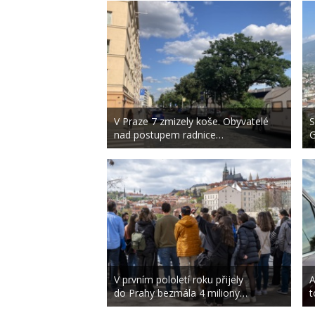
V Praze 7 zmizely koše. Obyvatelé
S
nad postupem radnice…
G
V prvním pololetí roku přijely
A
do Prahy bezmála 4 miliony…
t