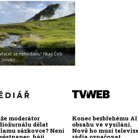
Vracet se nehodlám,“ říkají Češi
 Slováci…
že moderátor
Konec bezbřehému AI
diožurnálu dělat
obsahu ve vysílání.
klamu sázkovce? Není
Nově ho musí televize
ěstnanec, hájí
rádia označovat