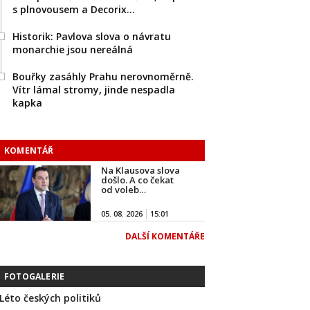
s plnovousem a Decorix…
Historik: Pavlova slova o návratu
monarchie jsou nereálná
Bouřky zasáhly Prahu nerovnoměrně.
Vítr lámal stromy, jinde nespadla
kapka
KOMENTÁŘ
Na Klausova slova
došlo. A co čekat
od voleb…
05. 08. 2026
15:01
DALŠÍ KOMENTÁŘE
FOTOGALERIE
Léto českých politiků