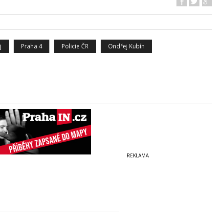
j
Praha 4
Policie ČR
Ondřej Kubín