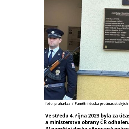
foto:
praha4.cz
/
Pamětní deska protinacistických o
Ve středu 4. října 2023 byla za úča
a ministerstva obrany ČR odhalena
IV pamětní deska věnovaná policej