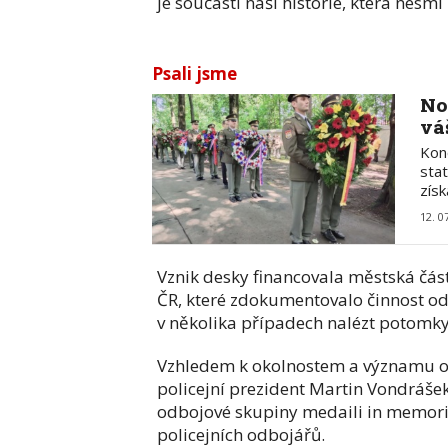
je součástí naší historie, která nes
Psali jsme
No
vá
Kon
sta
zís
12. 0
Vznik desky financovala městská část
ČR, které zdokumentovalo činnost o
v několika případech nalézt potomky
Vzhledem k okolnostem a významu ob
policejní prezident Martin Vondráš
odbojové skupiny medaili in memoria
policejních odbojářů.