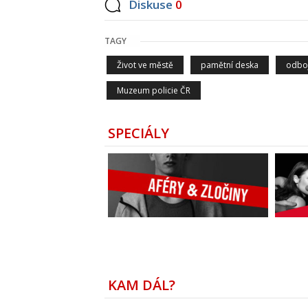
Diskuse
0
TAGY
Život ve městě
pamětní deska
odbo
Muzeum policie ČR
SPECIÁLY
KAM DÁL?