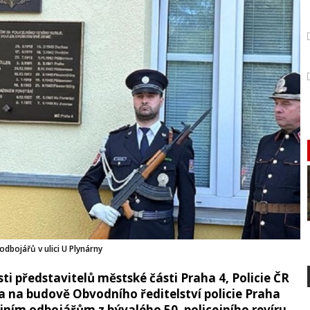
dbojářů v ulici U Plynárny
sti představitelů městské části Praha 4, Policie ČR
 na budově Obvodního ředitelství policie Praha
ním odbojářům z bývalého 50. policejního revíru.