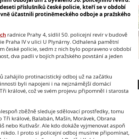
seti příslušníků české policie, kteří se v období
ivně účastnili protiněmeckého odboje a pražského
ách
radnice Prahy 4, sídlil 50. policejní revír v budově
ie Praha IV v ulici U Plynárny. Odhalená pamětní
ům české policie, sedm z nich bylo popraveno v období
nost, dva padli v bojích pražského povstání a jeden
 zahájilo protinacistický odboj už na začátku
činnosti byli napojeni i na nejznámější domácí
ři králové, což ve svém projevu připomněl i starosta
alespoň zběžně sleduje sdělovací prostředky, tomu
o Tři králové, Balabán, Mašín, Morávek, Obrana
iáš nebo Kutlvašr. Ale kdo dokáže vyjmenovat aspoň
nikdo. I proto si policejní odboj musíme připomínat,