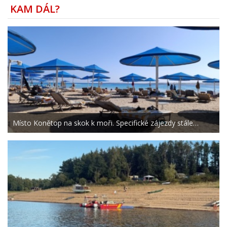
KAM DÁL?
Místo Konětop na skok k moři. Specifické zájezdy stále…