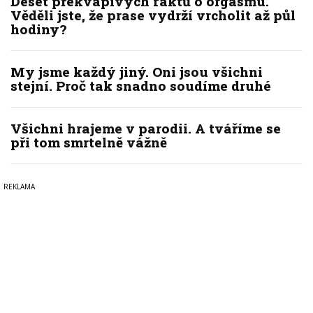
Deset překvapivých faktů o orgasmu.
Věděli jste, že prase vydrží vrcholit až půl
hodiny?
My jsme každý jiný. Oni jsou všichni
stejní. Proč tak snadno soudíme druhé
Všichni hrajeme v parodii. A tváříme se
při tom smrtelně vážně