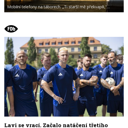
Mobilní telefony na táborech. „Ti starší mě překvapili,“…
Lavi se vrací. Začalo natáčení třetího