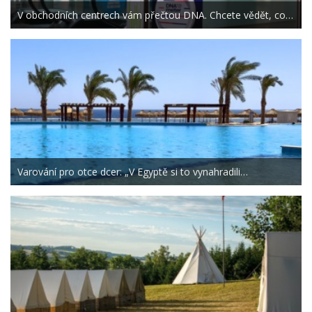
V obchodních centrech vám přečtou DNA. Chcete vědět, co…
Varování pro otce dcer: „V Egyptě si to vynahradili…