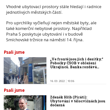
Vhodné ubytovací prostory stále hledají i radnice
jednotlivých městských částí.
Pro uprchlíky vyčleňují nejen městské byty, ale
také komerční nebytové prostory. Například
Praha 5 poskytuje ubytování i v budově
Smíchovské tržnice na náměstí 14. října.
Psali jsme
„Ve frontě jsou jich i desítky.“
Pobočky ČSOB v obležení
Ukrajinců. Banka rozdává…
16. 03. 2022
10:06
Psali jsme
Zdeněk Hřib (Piráti):
Ubytování v tělocvičnách jsou
dočasná