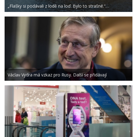
„Flašky si podávali z lodě na loď. Bylo to strašné.“…
Václav Vydra má vzkaz pro Rusy. Další se přidávají