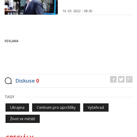
16. 03. 2022
08:30
Diskuse
0
TAGY
Ukrajina
Centrum pro uprchlíky
Vyšehrad
Život ve městě