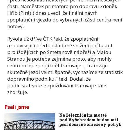
částí. Náměstek primátora pro dopravu Zdeněk
Hřib (Piráti) dnes uvedl, že finální návrh
zpoplatnění vjezdu do vybraných částí centra není
hotový.
Ryvola už dříve ČTK řekl, že zpoplatnění
a související předpokládané snížení počtu aut
projíždějících po Smetanově nábřeží a Malou
Stranou je potřeba zejména proto, aby mohly
centrem lépe projíždět tramvaje. „Tramvaje
skutečně jezdí velmi špatně, vycházíme ze statistik
dopravního podniku,” řekl. Dodal, že
podle statistik se zpožďování tramvají stále
zhoršuje.
Psali jsme
Na železničním mostě
pod Vyšehradem budou mít
pěší dočasně omezený pohyb