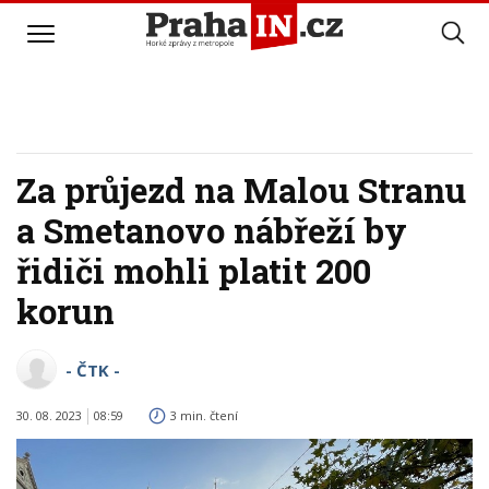
Za průjezd na Malou Stranu
a Smetanovo nábřeží by
řidiči mohli platit 200
korun
- ČTK -
30. 08. 2023
08:59
3 min. čtení