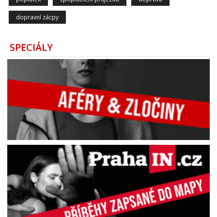
dopravní zácpy
SPECIÁLY