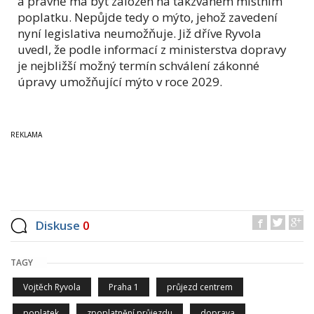
a právně má být založen na takzvaném místním
poplatku. Nepůjde tedy o mýto, jehož zavedení
nyní legislativa neumožňuje. Již dříve Ryvola
uvedl, že podle informací z ministerstva dopravy
je nejbližší možný termín schválení zákonné
úpravy umožňující mýto v roce 2029.
Diskuse
0
TAGY
Vojtěch Ryvola
Praha 1
průjezd centrem
poplatek
zpoplatnění průjezdu
doprava