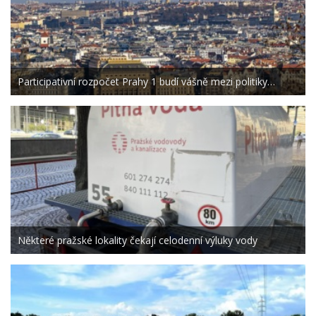
Participativní rozpočet Prahy 1 budí vášně mezi politiky…
Některé pražské lokality čekají celodenní výluky vody