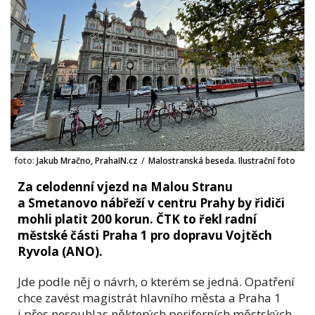
foto:
Jakub Mračno, PrahaIN.cz
/
Malostranská beseda. Ilustrační foto
Za celodenní vjezd na Malou Stranu
a Smetanovo nábřeží v centru Prahy by řidiči
mohli platit 200 korun. ČTK to řekl radní
městské části Praha 1 pro dopravu Vojtěch
Ryvola (ANO).
Jde podle něj o návrh, o kterém se jedná. Opatření
chce zavést magistrát hlavního města a Praha 1
i přes nesouhlas některých periferních městských