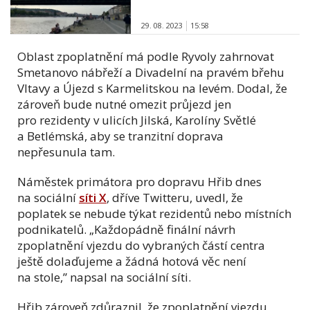
29. 08. 2023
15:58
Oblast zpoplatnění má podle Ryvoly zahrnovat
Smetanovo nábřeží a Divadelní na pravém břehu
Vltavy a Újezd s Karmelitskou na levém. Dodal, že
zároveň bude nutné omezit průjezd jen
pro rezidenty v ulicích Jilská, Karolíny Světlé
a Betlémská, aby se tranzitní doprava
nepřesunula tam.
Náměstek primátora pro dopravu Hřib dnes
na sociální
síti X
, dříve Twitteru, uvedl, že
poplatek se nebude týkat rezidentů nebo místních
podnikatelů. „Každopádně finální návrh
zpoplatnění vjezdu do vybraných částí centra
ještě dolaďujeme a žádná hotová věc není
na stole,” napsal na sociální síti.
Hřib zároveň zdůraznil, že zpoplatnění vjezdu