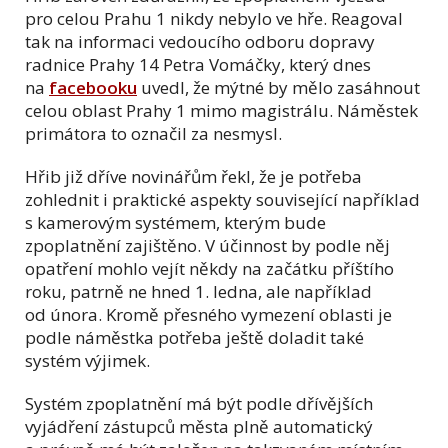
pro celou Prahu 1 nikdy nebylo ve hře. Reagoval
tak na informaci vedoucího odboru dopravy
radnice Prahy 14 Petra Vomáčky, který dnes
na
facebooku
uvedl, že mýtné by mělo zasáhnout
celou oblast Prahy 1 mimo magistrálu. Náměstek
primátora to označil za nesmysl.
Hřib již dříve novinářům řekl, že je potřeba
zohlednit i praktické aspekty související například
s kamerovým systémem, kterým bude
zpoplatnění zajištěno. V účinnost by podle něj
opatření mohlo vejít někdy na začátku příštího
roku, patrně ne hned 1. ledna, ale například
od února. Kromě přesného vymezení oblasti je
podle náměstka potřeba ještě doladit také
systém výjimek.
Systém zpoplatnění má být podle dřívějších
vyjádření zástupců města plně automatický