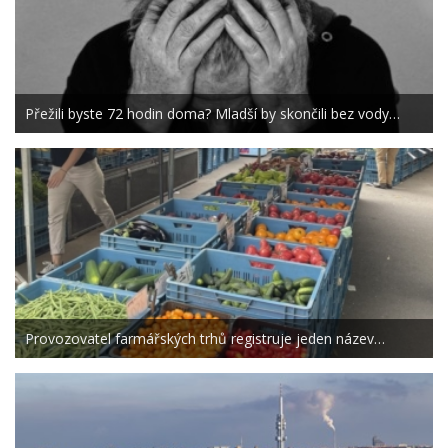
Přežili byste 72 hodin doma? Mladší by skončili bez vody…
Provozovatel farmářských trhů registruje jeden název…