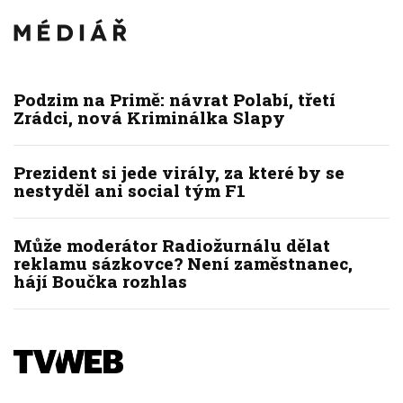
Podzim na Primě: návrat Polabí, třetí
Zrádci, nová Kriminálka Slapy
Prezident si jede virály, za které by se
nestyděl ani social tým F1
Může moderátor Radiožurnálu dělat
reklamu sázkovce? Není zaměstnanec,
hájí Boučka rozhlas