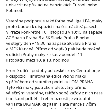
univerzit například na benzínkách Eurooil nebo
Robinoil.
Veterány podporuje také fotbalová liga LFA, máky
proto budou k dispozici i na šestnácti zápasech.
V Praze konkrétně 10. listopadu v 10:15 na zápase
AC Sparta Praha B a SK Slavia Praha B nebo
ve stejný den v 18:30 na zápase SK Slavia Praha
a MFK Karviná. Přímo od vojáků pak bude možné
v ulicích Prahy máky získat v pondělí 11.
listopadu mezi 10. a 18. hodinou.
Kromě uliční podoby od české firmy Centroflor je
k dispozici i limitovaná edice Vlčího máku
s příběhem od státního podniku LOM PRAHA.
Tyto vlčí máky jsou zkompletovány přímo
válečnými veterány, takže v sobě každý z nich nese
i unikátní příběh. Třetí možností je virtuální
varianta DiGiMÁK, digitální zlatá mince s vlčím