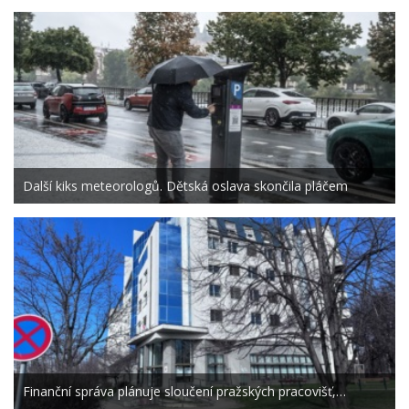
Další kiks meteorologů. Dětská oslava skončila pláčem
Finanční správa plánuje sloučení pražských pracovišť,…