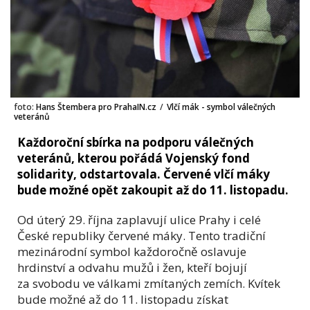
foto:
Hans Štembera pro PrahaIN.cz
/
Vlčí mák - symbol válečných
veteránů
Každoroční sbírka na podporu válečných
veteránů, kterou pořádá Vojenský fond
solidarity, odstartovala. Červené vlčí máky
bude možné opět zakoupit až do 11. listopadu.
Od úterý 29. října zaplavují ulice Prahy i celé
České republiky červené máky. Tento tradiční
mezinárodní symbol každoročně oslavuje
hrdinství a odvahu mužů i žen, kteří bojují
za svobodu ve válkami zmítaných zemích. Kvítek
bude možné až do 11. listopadu získat