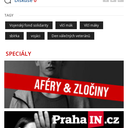
Diskuse
0
TAGY
Vojenský fond solidarity
vlčí mák
Vlčí máky
sbírka
vojáci
Den válečných veteránů
SPECIÁLY