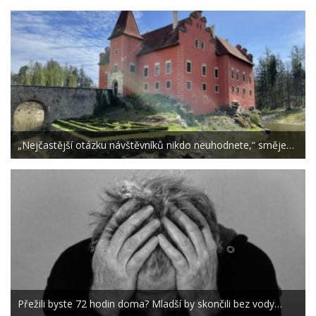
„Nejčastější otázku návštěvníků nikdo neuhodnete,“ směje…
Přežili byste 72 hodin doma? Mladší by skončili bez vody…