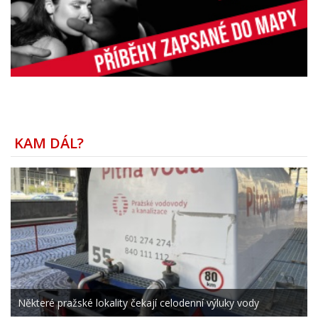
KAM DÁL?
Některé pražské lokality čekají celodenní výluky vody