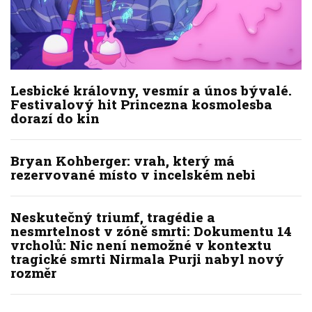
Lesbické královny, vesmír a únos bývalé.
Festivalový hit Princezna kosmolesba
dorazí do kin
Bryan Kohberger: vrah, který má
rezervované místo v incelském nebi
Neskutečný triumf, tragédie a
nesmrtelnost v zóně smrti: Dokumentu 14
vrcholů: Nic není nemožné v kontextu
tragické smrti Nirmala Purji nabyl nový
rozměr