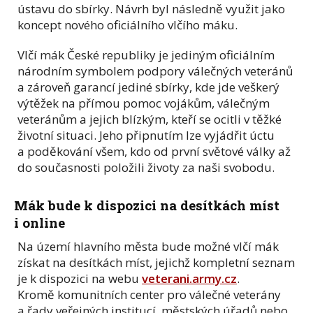
ústavu do sbírky. Návrh byl následně využit jako
koncept nového oficiálního vlčího máku.
Vlčí mák České republiky je jediným oficiálním
národním symbolem podpory válečných veteránů
a zároveň garancí jediné sbírky, kde jde veškerý
výtěžek na přímou pomoc vojákům, válečným
veteránům a jejich blízkým, kteří se ocitli v těžké
životní situaci. Jeho připnutím lze vyjádřit úctu
a poděkování všem, kdo od první světové války až
do současnosti položili životy za naši svobodu.
Mák bude k dispozici na desítkách míst
i online
Na území hlavního města bude možné vlčí mák
získat na desítkách míst, jejichž kompletní seznam
je k dispozici na webu
veterani.army.cz
.
Kromě komunitních center pro válečné veterány
a řady veřejných institucí, městských úřadů nebo