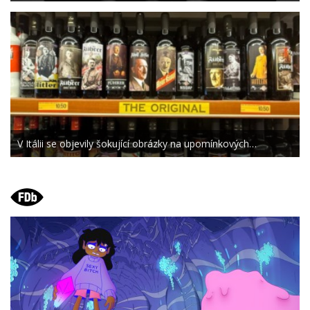
V Itálii se objevily šokující obrázky na upomínkových…