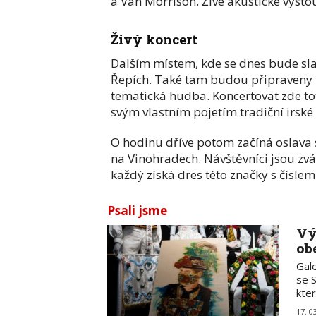
a Van Morrison. Živé akustické vyst
Živý koncert
Dalším místem, kde se dnes bude slav
Řepích. Také tam budou připraveny 
tematická hudba. Koncertovat zde to
svým vlastním pojetím tradiční irské 
O hodinu dříve potom začíná oslava s
na Vinohradech. Návštěvníci jsou zvá
každý získá dres této značky s číslem
Psali jsme
Vý
ob
Gal
se S
kte
17. 0