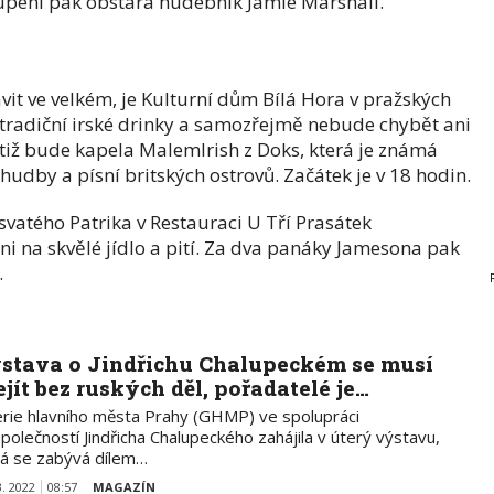
oupení pak obstará hudebník Jamie Marshall.
it ve velkém, je Kulturní dům Bílá Hora v pražských
tradiční irské drinky a samozřejmě nebude chybět ani
tiž bude kapela MalemIrish z Doks, která je známá
hudby a písní britských ostrovů. Začátek je v 18 hodin.
vatého Patrika v Restauraci U Tří Prasátek
ni na skvělé jídlo a pití. Za dva panáky Jamesona pak
.
stava o Jindřichu Chalupeckém se musí
ejít bez ruských děl, pořadatelé je…
erie hlavního města Prahy (GHMP) ve spolupráci
polečností Jindřicha Chalupeckého zahájila v úterý výstavu,
rá se zabývá dílem…
3. 2022
08:57
MAGAZÍN