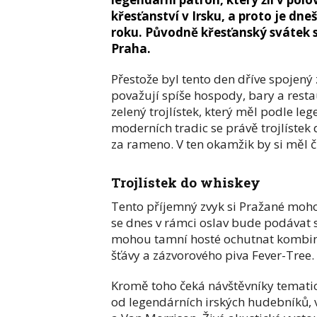
křesťanství v Irsku, a proto je d
roku. Původně křesťanský svátek s
Praha.
Přestože byl tento den dříve spojený 
považují spíše hospody, bary a resta
zelený trojlístek, který měl podle le
moderních tradic se právě trojlístek 
za rameno. V ten okamžik by si měl č
Trojlístek do whiskey
Tento příjemný zvyk si Pražané moh
se dnes v rámci oslav bude podávat s
mohou tamní hosté ochutnat kombina
šťávy a zázvorového piva Fever-Tree.
Kromě toho čeká návštěvníky tematic
od legendárních irských hudebníků, 