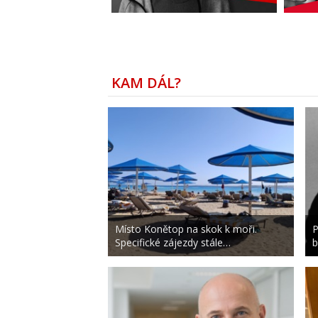
KAM DÁL?
Místo Konětop na skok k moři.
P
Specifické zájezdy stále…
b