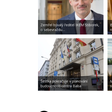
Zemřel bývalý ředitel IKEM Stiborek,
B
o sebevraždu…
n
Šestka pokračuje v plánování
M
budoucnosti centra Baba
s