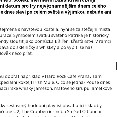
nešní datum pro Iry nejvýznamnějším dnem celého
e dnes slaví po celém světě a výjimkou nebude ani
zejména s návštěvou kostela, nyní se za stěžejní místa
urace. Symbolem svátku svatého Patrika je historicky
gendy sloužit jako pomůcka k šíření křesťanství. V rámci
dává do skleničky s whiskey a po vypití se hází
lověk něco přát.
ou dopřát například v Hard Rock Cafe Praha. Tam
peciální koktejl Irish Mule. O co se jedná? Pouze dnes
ci irské whisky Jameson, mátového sirupu, limetkové
ky sestavený hudební playlist obsahující skladby
včetně U2, The Cranberries nebo Sinéad O´Connor