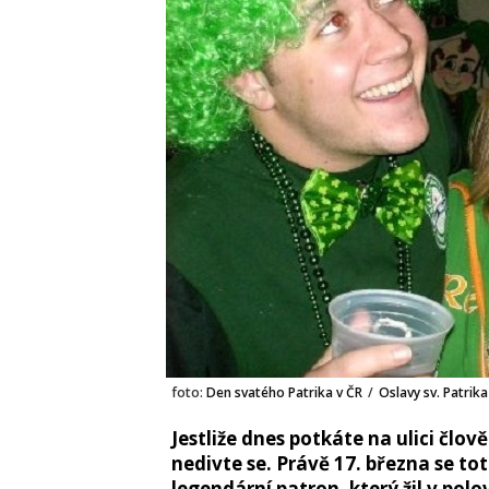
foto:
Den svatého Patrika v ČR
/
Oslavy sv. Patrika
Jestliže dnes potkáte na ulici člo
nedivte se. Právě 17. března se to
legendární patron, který žil v polo