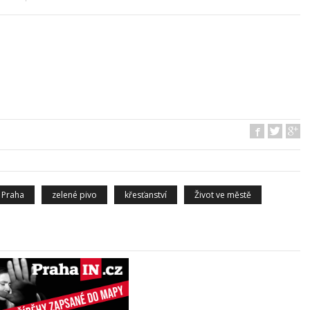
Praha
zelené pivo
křesťanství
Život ve městě