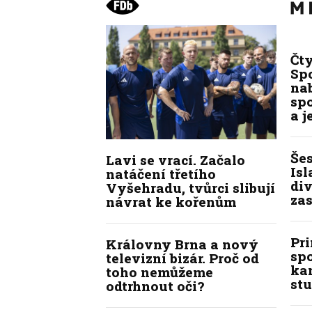
Čt
Spo
na
sp
a j
Še
Lavi se vrací. Začalo
Isl
natáčení třetího
div
Vyšehradu, tvůrci slibují
zas
návrat ke kořenům
Pr
Královny Brna a nový
sp
televizní bizár. Proč od
kan
toho nemůžeme
stu
odtrhnout oči?