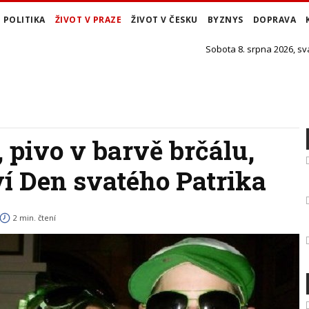
POLITIKA
ŽIVOT V PRAZE
ŽIVOT V ČESKU
BYZNYS
DOPRAVA
Sobota 8. srpna 2026, sv
 pivo v barvě brčálu,
í Den svatého Patrika
2 min. čtení