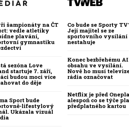
yři šampionáty na ČT
Co bude se Sporty TV
rt: vedle atletiky
Její majitel se ze
bídne plavání,
sportovního vysílání
ortovní gymnastiku
nestahuje
ezdectví
Konec bezbřehému AI
stá sezóna Love
obsahu ve vysílání.
and startuje 7. září,
Nově ho musí televize
áci budou moci více
rádia označovat
ahovat do děje
Netflix je před Onepla
ima Sport bude
alespoň co se týče pl
ortovně-lifestylový
předplatného kartou
ál. Ukázala vizuál
dia