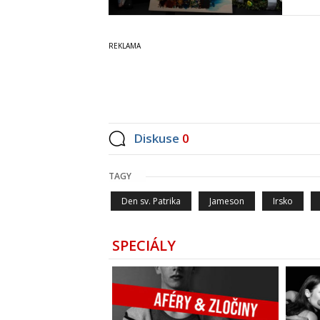
Diskuse
0
TAGY
Den sv. Patrika
Jameson
Irsko
SPECIÁLY