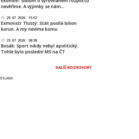
Ekonom: Slibům o vyrovnaném rozpočtu
nevěříme. A výjimky se nám…
29. 07. 2026
15:02
Exministr Tlustý: Stát posílá bilion
korun. A my nevíme komu
23. 07. 2026
08:38
Bosák: Sport nikdy nebyl apolitický.
Tohle bylo poslední MS na ČT
DALŠÍ ROZHOVORY