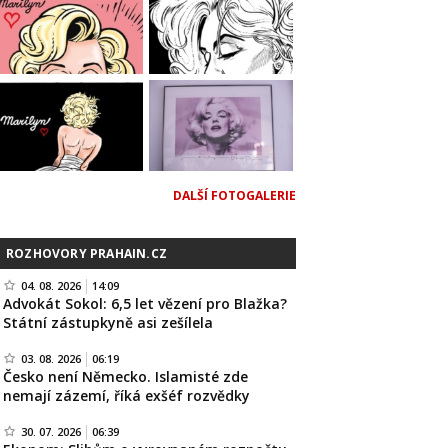
DALŠÍ FOTOGALERIE
ROZHOVORY PRAHAIN.CZ
04. 08. 2026
14:09
Advokát Sokol: 6,5 let vězení pro Blažka?
Státní zástupkyně asi zešílela
03. 08. 2026
06:19
Česko není Německo. Islamisté zde
nemají zázemí, říká exšéf rozvědky
30. 07. 2026
06:39