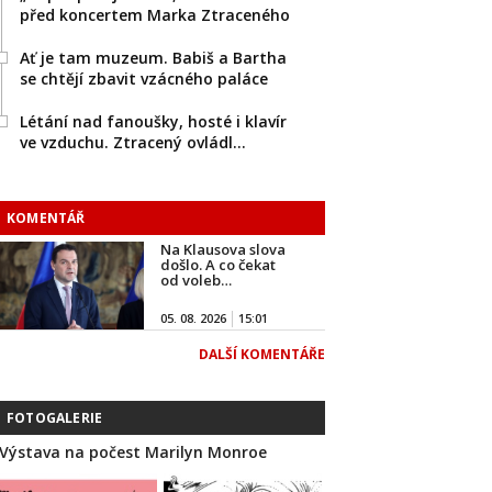
před koncertem Marka Ztraceného
Ať je tam muzeum. Babiš a Bartha
se chtějí zbavit vzácného paláce
Létání nad fanoušky, hosté i klavír
ve vzduchu. Ztracený ovládl…
KOMENTÁŘ
Na Klausova slova
došlo. A co čekat
od voleb…
05. 08. 2026
15:01
DALŠÍ KOMENTÁŘE
FOTOGALERIE
Výstava na počest Marilyn Monroe