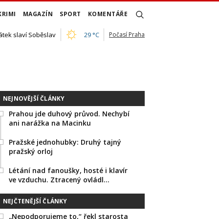
KRIMI
MAGAZÍN
SPORT
KOMENTÁŘE
átek slaví Soběslav
29 °C
Počasí Praha
NEJNOVĚJŠÍ ČLÁNKY
Prahou jde duhový průvod. Nechybí
ani narážka na Macinku
Pražské jednohubky: Druhý tajný
pražský orloj
Létání nad fanoušky, hosté i klavír
ve vzduchu. Ztracený ovládl…
NEJČTENĚJŠÍ ČLÁNKY
„Nepodporujeme to,“ řekl starosta