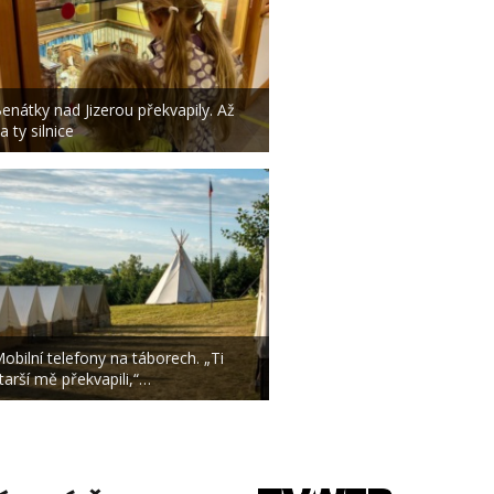
enátky nad Jizerou překvapily. Až
a ty silnice
obilní telefony na táborech. „Ti
tarší mě překvapili,“…