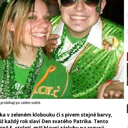
 probíhají po celém světě.
věka v zeleném klobouku či s pivem stejné barvy,
tiž každý rok slaví Den svatého Patrika. Tento
vině 5. století, měl hlavní zásluhu na rozvoji