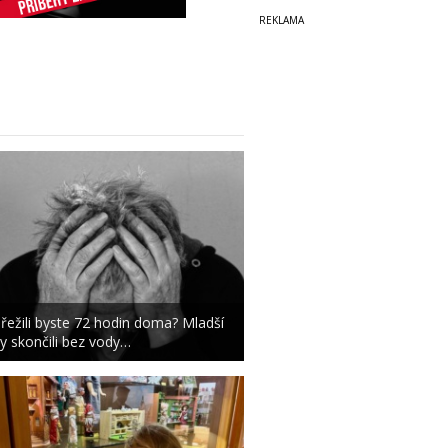
řežili byste 72 hodin doma? Mladší
y skončili bez vody…