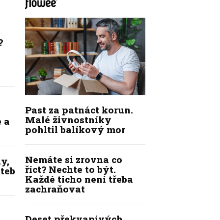
?
Past za patnáct korun.
Malé živnostníky
 a
pohltil balíkový mor
Nemáte si zrovna co
y,
říct? Nechte to být.
ateb
Každé ticho není třeba
zachraňovat
Deset překvapivých